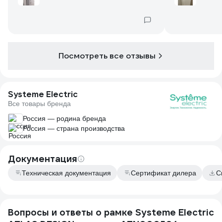
именно эти рамки к Шнайдер дизайну,
они красиво смотрится и материал такой
же, хорошие рамки, легко монтируются.
Цвет прямо Белоснежный. Надеюсь
служат долго
Посмотреть все отзывы
Systeme Electric
Все товары бренда
Россия — родина бренда
Россия — страна производства
Документация
Техническая документация
Сертификат дилера
С
Вопросы и ответы о рамке Systeme Electric