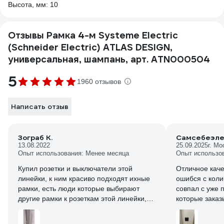
Высота, мм: 10
Отзывы Рамка 4-м Systeme Electric
(Schneider Electric) ATLAS DESIGN,
универсальная, шампань, арт. ATN000504
5
1960 отзывов
Написать отзыв
Зограб К.
Самсебеэле
13.08.2022
25.09.2025
г. Мо
Опыт использования: Менее месяца
Опыт использо
Купил розетки и выключатели этой
Отличное качес
линейки, к ним красиво подходят ихные
ошибся с коли
рамки, есть люди которые выбирают
совпал с уже приобретенными рамками,
другие рамки к розеткам этой линейки,
которые заказ
но они отличаются и по цветам и по
Упаковка цела
дизайну и смотрятся не очень, советую