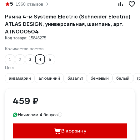
5
1960 отзывов
Рамка 4-м Systeme Electric (Schneider Electric)
ATLAS DESIGN, универсальная, шампань, арт.
ATN000504
Код товара: 15846275
Количество постов
1
2
3
4
5
Цвет
аквамарин
алюминий
базальт
бежевый
белый
г
459 ₽
Начислим 4 бонуса
В корзину