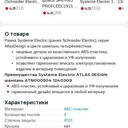
флиса ЭРА PRO
(Schneider Electric)
Systeme Electric 1-
13x3
PROFLEEC1915 19
1-м AtlasDesign, с
кл. ATLAS DESIGN
1-1,5
4.8
4.9
4.
(213)
(1110)
мм, 15 м, 0,3 мм,
4.6
заземлением, 16 А,
(104)
сх.1 10АХ шампань
0000
черная Б0057181
белый ATN000143
ATN000511
1240311
О товаре
Рамка Systeme Electric (ранее Schneider Electric) серии
AtlasDesign в цвете шампань четырёхместная.
лицевые детали из качественного ABS-пластика,
устойчивого к царапинам и УФ-излучению
позволяет гармонично вписать электроустановочное
изделие в интерьер помещения
Преимущества Systeme Electric ATLAS DESIGN
шампань ATN000504 1240309
ABS-пластик, устойчивый к царапинам и УФ-излучениям
гармоничный дизайн впишется в любой интерьер
Характеристики
Материал
АБС-пластик
Количество постов
4
Степень защиты
IP20
Крышка
нет