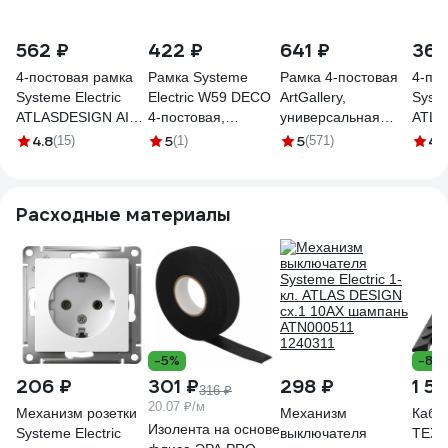
562 ₽
422 ₽
641 ₽
369
4-постовая рамка
Рамка Systeme
Рамка 4-постовая
4-по
Systeme Electric
Electric W59 DECO
ArtGallery,
Syste
ATLASDESIGN AIR
4-постовая,
универсальная
ATLA
ШАМПАНЬ/
слоновая кость KD-
Systeme Electric
беже
4.8
5
5
4.
(15)
(1)
(571)
дымчатый черный
4D-28
Шампань
белы
ATN220504
GAL000504
Расходные материалы
-5%
-8%
206 ₽
301 ₽
298 ₽
1 5
316 ₽
20.07 ₽/м
Механизм розетки
Механизм
Кабе
Изолента на основе
Systeme Electric
выключателя
ТЕХ