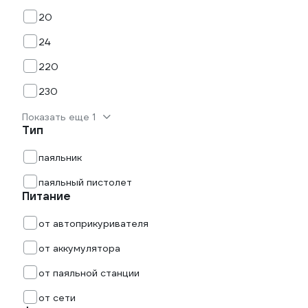
20
24
220
230
Показать еще 1
Тип
паяльник
паяльный пистолет
Питание
от автоприкуривателя
от аккумулятора
от паяльной станции
от сети