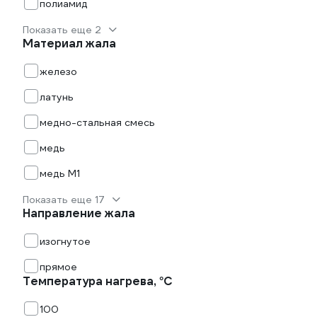
полиамид
Показать еще 2
Материал жала
железо
латунь
медно-стальная смесь
медь
медь М1
Показать еще 17
Направление жала
изогнутое
прямое
Температура нагрева, °С
100