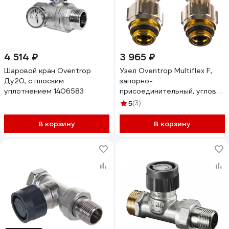
4 514 ₽
3 965 ₽
Шаровой кран Oventrop
Узел Oventrop Multiflex F,
Ду20, с плоским
запорно-
уплотнением 1406583
присоединительный, угловой
H-образный, 3/4", 1/2",
5
(3)
1015884
В корзину
В корзину