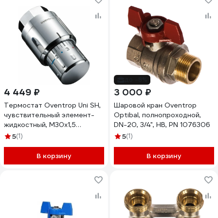
до -8%
4 449 ₽
3 000 ₽
Термостат Oventrop Uni SH,
Шаровой кран Oventrop
чувствительный элемент-
Optibal, полнопроходной,
жидкостный, M30x1,5
DN-20, 3/4", НВ, PN 1076306
1012069
5
(1)
5
(1)
В корзину
В корзину