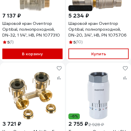
до -10%
7 137 ₽
5 234 ₽
Шаровой кран Oventrop
Шаровой кран Oventrop
Optibal, полнопроходной,
Optibal, полнопроходной,
DN-32, 1 1/4", НВ, PN 1077310
DN-20, 3/4", НВ, PN 1075706
5
(1)
5
(10)
В корзину
Купить
-6%
3 721 ₽
2 755 ₽
2 928 ₽