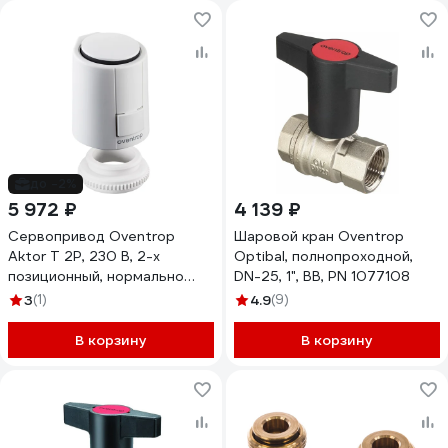
до -2%
5 972 ₽
4 139 ₽
Сервопривод Oventrop
Шаровой кран Oventrop
Aktor T 2P, 230 В, 2-х
Optibal, полнопроходной,
позиционный, нормально
DN-25, 1", ВВ, PN 1077108
закрытый, М30х1,5 1012415
3
(1)
4.9
(9)
В корзину
В корзину