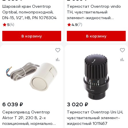
Шаровой кран Oventrop
Термостат Oventrop vindo
Optibal, полнопроходной,
TH, чувствительный
DN-15, 1/2", НВ, PN 1076304
элемент-жидкостный
1013066
5
(4)
4.9
(7)
В корзину
В корзину
6 039 ₽
3 020 ₽
Сервопривод Oventrop
Термостат Oventrop Uni LH,
Aktor T 2P, 230 В, 2-х
чувствительный элемент-
позиционный, нормально
жидкостный 1011467