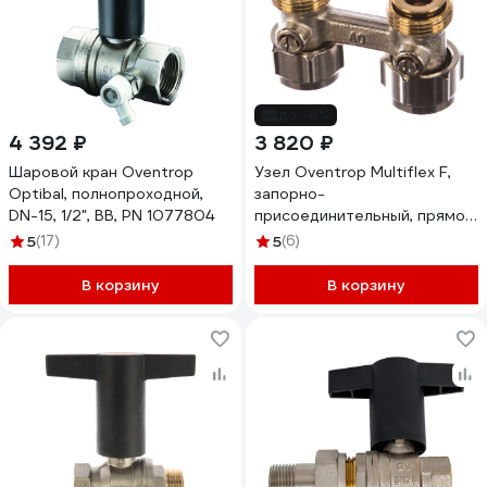
до -6%
4 392 ₽
3 820 ₽
Шаровой кран Oventrop
Узел Oventrop Multiflex F,
Optibal, полнопроходной,
запорно-
DN-15, 1/2", ВВ, PN 1077804
присоединительный, прямой
H-образный, 3/4", 3/4",
5
(17)
5
(6)
1015813
В корзину
В корзину