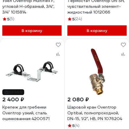
Узел Oventrop Multiflex F,
Термостат Oventrop Uni SH,
угловой H-образный, 3/4",
чувствительный элемент-
3/4" 1015814
жидкостный 1012066
5
(5)
5
(24)
В корзину
В корзину
до -6%
2 400 ₽
2 080 ₽
Крепеж для гребенки
Шаровой кран Oventrop
Oventrop узкий, сталь
Optibal, полнопроходной,
оцинкованная 4200571
DN-15, 1/2", НВ, PN 1076204
5
(4)