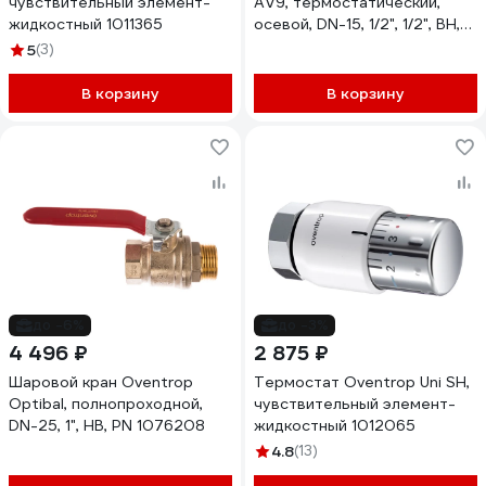
чувствительный элемент-
AV9, термостатический,
жидкостный 1011365
осевой, DN-15, 1/2", 1/2", ВН,
PN 1183904
5
(3)
В корзину
В корзину
до -6%
до -3%
4 496 ₽
2 875 ₽
Шаровой кран Oventrop
Термостат Oventrop Uni SH,
Optibal, полнопроходной,
чувствительный элемент-
DN-25, 1", НВ, PN 1076208
жидкостный 1012065
4.8
(13)