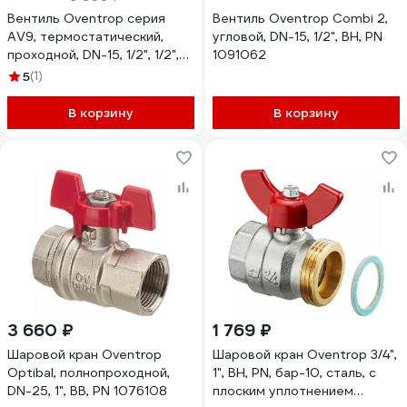
Вентиль Oventrop серия
Вентиль Oventrop Combi 2,
AV9, термостатический,
угловой, DN-15, 1/2", ВН, PN
проходной, DN-15, 1/2", 1/2",
1091062
ВН, PN 1183804
5
(1)
В корзину
В корзину
3 660 ₽
1 769 ₽
Шаровой кран Oventrop
Шаровой кран Oventrop 3/4",
Optibal, полнопроходной,
1", ВН, PN, бар-10, сталь, с
DN-25, 1", ВВ, PN 1076108
плоским уплотнением