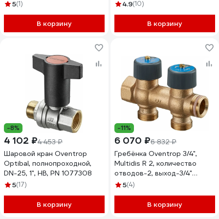
открытый, М30х1,5 1012425
5
(1)
4.9
(10)
В корзину
В корзину
-8%
-11%
4 102 ₽
6 070 ₽
4 453 ₽
6 832 ₽
Шаровой кран Oventrop
Гребёнка Oventrop 3/4",
Optibal, полнопроходной,
Multidis R 2, количество
DN-25, 1", НВ, PN 1077308
отводов-2, выход-3/4"
4200552
5
(17)
5
(4)
В корзину
В корзину