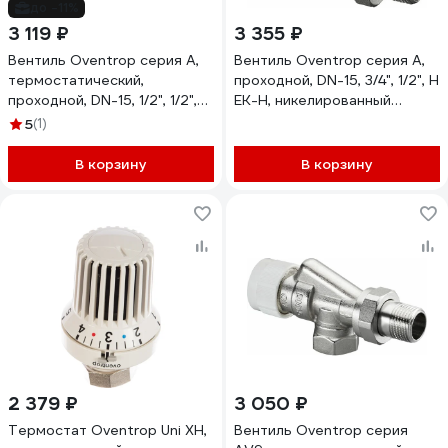
до -11%
3 119 ₽
3 355 ₽
Вентиль Oventrop серия A,
Вентиль Oventrop серия A,
термостатический,
проходной, DN-15, 3/4", 1/2", Н
проходной, DN-15, 1/2", 1/2",
ЕК-Н, никелированный
ВН, PN 1181104
1181197
5
(1)
В корзину
В корзину
2 379 ₽
3 050 ₽
Термостат Oventrop Uni XH,
Вентиль Oventrop серия