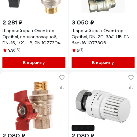
2 281 ₽
3 050 ₽
Шаровой кран Oventrop
Шаровой кран Oventrop
Optibal, полнопроходной,
Optibal, DN-20, 3/4", НВ, PN,
DN-15, 1/2", НВ, PN 1077304
бар-16 1077306
4.9
(15)
5
(1)
В корзину
В корзину
до -8%
2 080 ₽
2 080 ₽