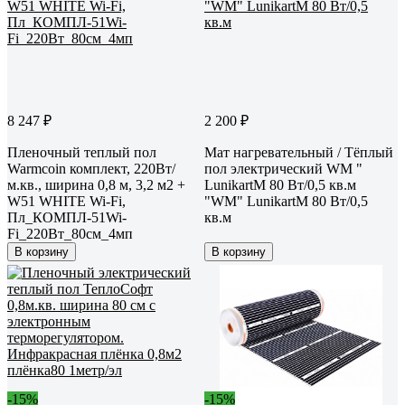
8 247 ₽
2 200 ₽
Пленочный теплый пол
Мат нагревательный / Тёплый
Warmcoin комплект, 220Вт/
пол электрический WM "
м.кв., ширина 0,8 м, 3,2 м2 +
LunikartM 80 Вт/0,5 кв.м
W51 WHITE Wi-Fi,
"WM" LunikartM 80 Вт/0,5
Пл_КОМПЛ-51Wi-
кв.м
Fi_220Вт_80см_4мп
В корзину
В корзину
-15%
-15%