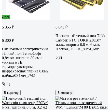
-15%
5 355 ₽
8 043 ₽
Пленочный теплый пол Tökk
Самрег. РТС ТОКК 230Вт/
6 300 ₽
м.кв., ширина 0,8 м, 6 м.п.
Плёночный электрический
Пленка_ТОКК_80см_6мп
тёплый пол ТеплоСофт
5
(8)
0,8м.кв. ширина 80 см с
умным wi-fi
терморегулятором,
инфракрасная плёнка 0,8м2
плёнка80 1метр/М2
5
(11)
В корзину
В корзину