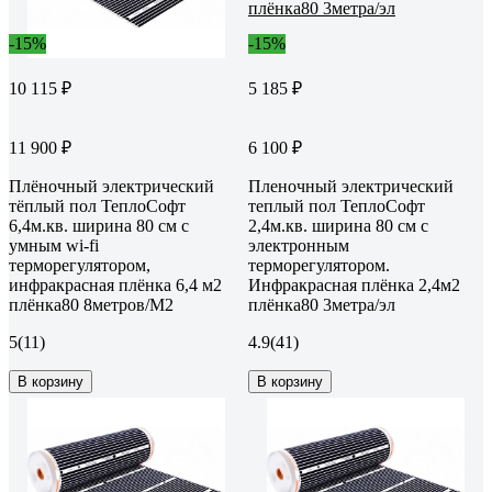
-15%
-15%
10 115 ₽
5 185 ₽
11 900 ₽
6 100 ₽
Плёночный электрический
Пленочный электрический
тёплый пол ТеплоСофт
теплый пол ТеплоСофт
6,4м.кв. ширина 80 см с
2,4м.кв. ширина 80 см с
умным wi-fi
электронным
терморегулятором,
терморегулятором.
инфракрасная плёнка 6,4 м2
Инфракрасная плёнка 2,4м2
плёнка80 8метров/М2
плёнка80 3метра/эл
5
(11)
4.9
(41)
В корзину
В корзину