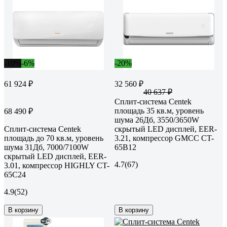
-10%
-6%
-20%
61 924 ₽
32 560 ₽
40 637 ₽
Сплит-система Centek
площадь 35 кв.м, уровень
68 490 ₽
шума 26Дб, 3550/3650W
Сплит-система Centek
скрытый LED дисплей, EER-
площадь до 70 кв.м, уровень
3.21, компрессор GMCC CT-
шума 31Дб, 7000/7100W
65B12
скрытый LED дисплей, EER-
4.7
(67)
3.01, компрессор HIGHLY CT-
65C24
4.9
(52)
В корзину
В корзину