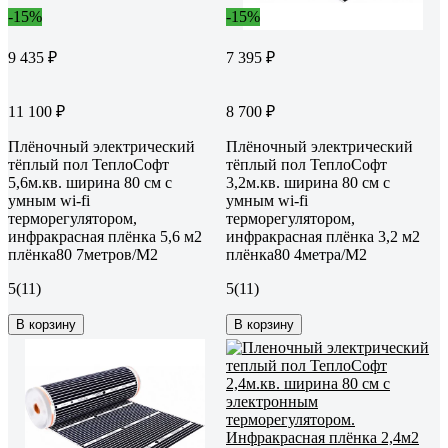
-15%
-15%
9 435 ₽
7 395 ₽
11 100 ₽
8 700 ₽
Плёночный электрический
Плёночный электрический
тёплый пол ТеплоСофт
тёплый пол ТеплоСофт
5,6м.кв. ширина 80 см с
3,2м.кв. ширина 80 см с
умным wi-fi
умным wi-fi
терморегулятором,
терморегулятором,
инфракрасная плёнка 5,6 м2
инфракрасная плёнка 3,2 м2
плёнка80 7метров/М2
плёнка80 4метра/М2
5
(11)
5
(11)
В корзину
В корзину