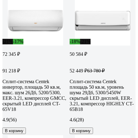
-21%
-17%
-18%
-21%
72 345 ₽
50 584 ₽
91 218 ₽
52 449 ₽
63 780 ₽
Сплит-система Centek
Сплит-система Centek
инвертор, площадь 50 кв.м,
площадь 50 кв.м, уровень
макс. шум 26Дб, 5200/5300,
шума 29Дб, 5300/5450W
EER-3.21, компрессор GMCC,
скрытый LED дисплей, EER-
скрытый LED дисплей CT-
3.21, компрессор HIGHLY CT-
65V18
65B18
4.9
(56)
4.6
(28)
В корзину
В корзину