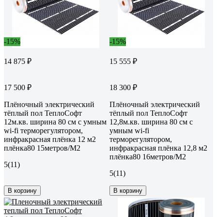
-15%
-15%
14 875 ₽
15 555 ₽
17 500 ₽
18 300 ₽
Плёночный электрический
Плёночный электрический
тёплый пол ТеплоСофт
тёплый пол ТеплоСофт
12м.кв. ширина 80 см с умным
12,8м.кв. ширина 80 см с
wi-fi терморегулятором,
умным wi-fi
инфракрасная плёнка 12 м2
терморегулятором,
плёнка80 15метров/М2
инфракрасная плёнка 12,8 м2
плёнка80 16метров/М2
5
(11)
5
(11)
В корзину
В корзину