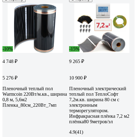
-10%
-15%
4 748 ₽
9 265 ₽
5 276 ₽
10 900 ₽
Пленочный теплый пол
Пленочный электрический
Warmcoin 220Вт/м.кв., ширина
теплый пол ТеплоСофт
0,8 м, 5,6м2
7,2м.кв. ширина 80 см с
Пленка_80см_220Вт_7мп
электронным
терморегулятором.
Инфракрасная плёнка 7,2 м2
плёнка80 9метров/эл
4.9
(41)