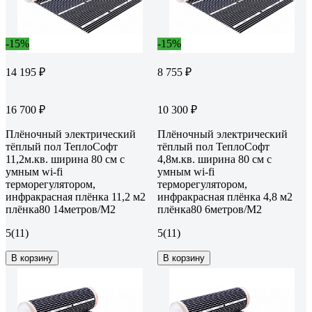
-15%
-15%
14 195 ₽
8 755 ₽
16 700 ₽
10 300 ₽
Плёночный электрический
Плёночный электрический
тёплый пол ТеплоСофт
тёплый пол ТеплоСофт
11,2м.кв. ширина 80 см с
4,8м.кв. ширина 80 см с
умным wi-fi
умным wi-fi
терморегулятором,
терморегулятором,
инфракрасная плёнка 11,2 м2
инфракрасная плёнка 4,8 м2
плёнка80 14метров/М2
плёнка80 6метров/М2
5
(11)
5
(11)
В корзину
В корзину