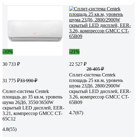
-10%
-21%
30 733 ₽
22 527 ₽
28 405 ₽
Сплит-система Centek
площадь 25 кв.м, уровень
31 775 ₽
33 990 ₽
шума 23Дб, 2800/2900W
Сплит-система Centek
скрытый LED дисплей, EER-
площадь до 35 кв.м, уровень
3.26, компрессор GMCC CT-
шума 26Дб, 3550/3650W
65B09
скрытый LED дисплей, EER-
4.7
(67)
3.21, компрессор GMCC CT-
65C12
4.8
(55)