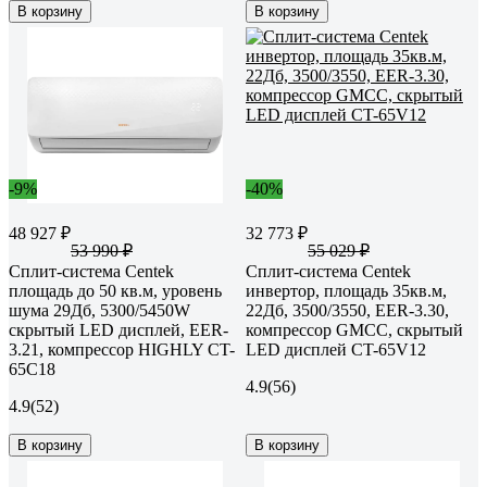
В корзину
В корзину
-9%
-40%
48 927 ₽
32 773 ₽
53 990 ₽
55 029 ₽
Сплит-система Centek
Сплит-система Centek
площадь до 50 кв.м, уровень
инвертор, площадь 35кв.м,
шума 29Дб, 5300/5450W
22Дб, 3500/3550, EER-3.30,
скрытый LED дисплей, EER-
компрессор GMCC, скрытый
3.21, компрессор HIGHLY CT-
LED дисплей CT-65V12
65C18
4.9
(56)
4.9
(52)
В корзину
В корзину