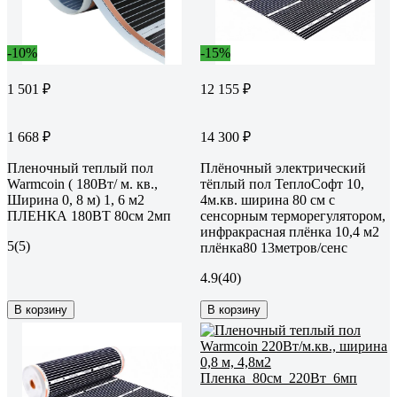
-10%
-15%
1 501 ₽
12 155 ₽
1 668 ₽
14 300 ₽
Пленочный теплый пол
Плёночный электрический
Warmcoin ( 180Вт/ м. кв.,
тёплый пол ТеплоСофт 10,
Ширина 0, 8 м) 1, 6 м2
4м.кв. ширина 80 см с
ПЛЕНКА 180ВТ 80см 2мп
сенсорным терморегулятором,
инфракрасная плёнка 10,4 м2
5
(5)
плёнка80 13метров/сенс
4.9
(40)
В корзину
В корзину