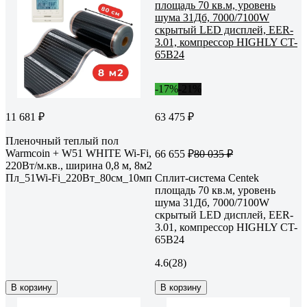
-17%
-21%
11 681 ₽
63 475 ₽
Пленочный теплый пол
Warmcoin + W51 WHITE Wi-Fi,
66 655 ₽
80 035 ₽
220Вт/м.кв., ширина 0,8 м, 8м2
Пл_51Wi-Fi_220Вт_80см_10мп
Сплит-система Centek
площадь 70 кв.м, уровень
шума 31Дб, 7000/7100W
скрытый LED дисплей, EER-
3.01, компрессор HIGHLY CT-
65B24
4.6
(28)
В корзину
В корзину