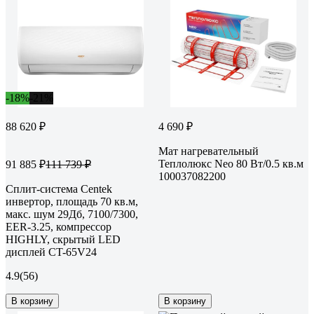
-18%
-21%
88 620 ₽
4 690 ₽
Мат нагревательный
Теплолюкс Neo 80 Вт/0.5 кв.м
91 885 ₽
111 739 ₽
100037082200
Сплит-система Centek
инвертор, площадь 70 кв.м,
макс. шум 29Дб, 7100/7300,
EER-3.25, компрессор
HIGHLY, скрытый LED
дисплей CT-65V24
4.9
(56)
В корзину
В корзину