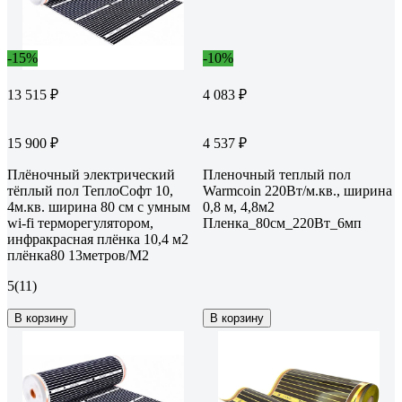
-15%
-10%
13 515 ₽
4 083 ₽
15 900 ₽
4 537 ₽
Плёночный электрический
Пленочный теплый пол
тёплый пол ТеплоСофт 10,
Warmcoin 220Вт/м.кв., ширина
4м.кв. ширина 80 см с умным
0,8 м, 4,8м2
wi-fi терморегулятором,
Пленка_80см_220Вт_6мп
инфракрасная плёнка 10,4 м2
плёнка80 13метров/М2
5
(11)
В корзину
В корзину