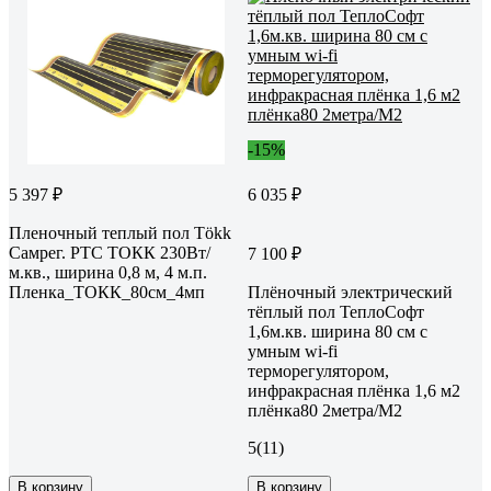
-15%
5 397 ₽
6 035 ₽
Пленочный теплый пол Tökk
Самрег. РТС ТОКК 230Вт/
7 100 ₽
м.кв., ширина 0,8 м, 4 м.п.
Пленка_ТОКК_80см_4мп
Плёночный электрический
тёплый пол ТеплоСофт
1,6м.кв. ширина 80 см с
умным wi-fi
терморегулятором,
инфракрасная плёнка 1,6 м2
плёнка80 2метра/М2
5
(11)
В корзину
В корзину