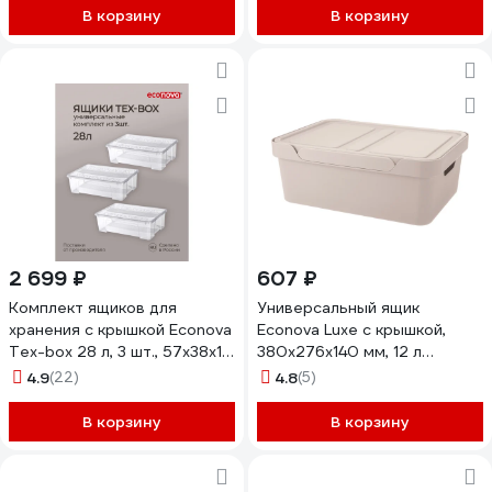
В корзину
В корзину
2 699 ₽
607 ₽
Комплект ящиков для
Универсальный ящик
хранения с крышкой Econova
Econova Luxe с крышкой,
Tex-box 28 л, 3 шт., 57x38x17
380х276х140 мм, 12 л
см, прозрачный
светло-бежевый 433205634
4.9
(22)
4.8
(5)
43429280122
В корзину
В корзину