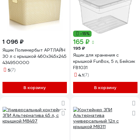
-15%
165 ₽
1 096 ₽
195 ₽
Ящик Полимербыт АРТЛАЙН
Ящик для хранения с
30 л с крышкой 460x345x245
крышкой FunBox, 5 л, Бейсик
434950000
FB1031
5
(7)
4.1
(7)
В корзину
В корзину