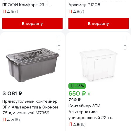
ПРОФИ Комфорт 23 л,
Архимед Р1208
прозрачный 63200794
4.9
(7)
4.6
(7)
437940000
В корзину
В корзину
-13%
650 ₽
3 081 ₽
745 ₽
Прямоугольный контейнер
Контейнер ЗПИ
ЗПИ Альтернатива Эконом
Альтернатива
75 л, с крышкой М7359
универсальный 22л с
4.7
(18)
крышкой М8312
4.8
(16)