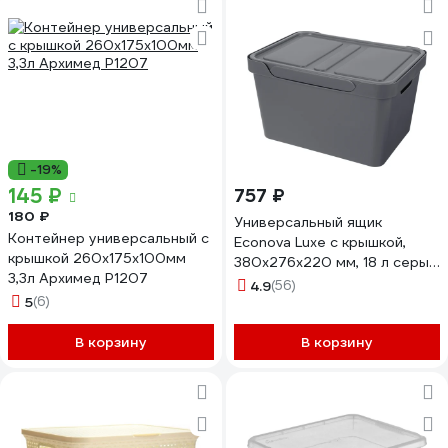
-19%
145 ₽
757 ₽
180 ₽
Универсальный ящик
Контейнер универсальный с
Econova Luxe с крышкой,
крышкой 260x175x100мм
380х276х220 мм, 18 л серый
3,3л Архимед Р1207
433205811
4.9
(56)
5
(6)
В корзину
В корзину