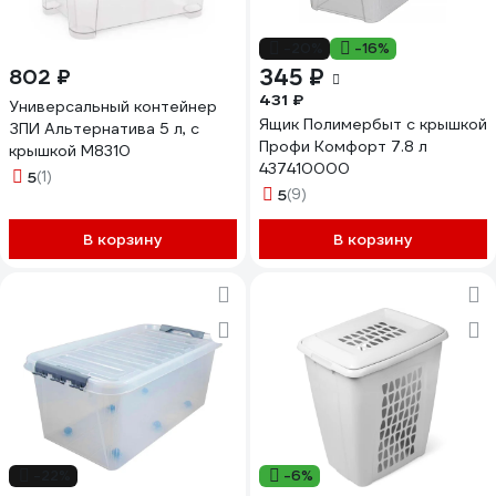
-20%
-16%
345 ₽
802 ₽
431 ₽
Универсальный контейнер
Ящик Полимербыт с крышкой
ЗПИ Альтернатива 5 л, с
Профи Комфорт 7.8 л
крышкой М8310
437410000
5
(1)
5
(9)
В корзину
В корзину
-22%
-6%