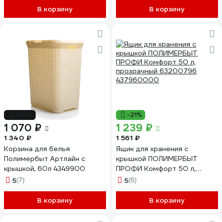
В корзину
В корзину
-20%
-21%
1 070 ₽
1 239 ₽
1 340 ₽
1 561 ₽
Корзина для белья
Ящик для хранения с
Полимербыт Артлайн с
крышкой ПОЛИМЕРБЫТ
крышкой, 60л 4349900
ПРОФИ Комфорт 50 л,
прозрачный 63200796
5
(7)
5
(6)
437960000
В корзину
В корзину