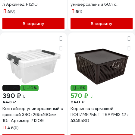
л Архимед Р1210
универсальный 60л с
крышкой М8618
4
(8)
5
(1)
В корзину
В корзину
-12%
-10%
-11%
390 ₽
570 ₽
443 ₽
640 ₽
Контейнер универсальный с
Корзинка с крышкой
крышкой 380x265x160мм
ПОЛИМЕРБЫТ TRAYMIX 12 л
10л Архимед Р1209
4346580
4.8
(6)