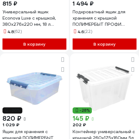
815 ₽
1 494 ₽
Универсальный ящик
Подкроватный ящик для
Econova Luxe с крышкой,
хранения с крышкой
380х276х220 мм, 18 л
ПОЛИМЕРБЫТ ПРОФИ
светло-бежевый 433205834
Комфорт 35 л, на колесах,
4.8
(62)
4.6
(22)
прозрачный 63200797
437970000
В корзину
В корзину
-20%
-28%
820 ₽
145 ₽
1 029 ₽
202 ₽
Ящик для хранения с
Контейнер универсальный с
крышкой ПОЛИМЕРБЫТ
крышкой 260x175x160мм 5л