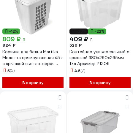
-12%
-23%
-22%
809 ₽
409 ₽
924 ₽
529 ₽
Корзина для белья Martika
Контейнер универсальный с
Молетта прямоугольная 45 л
крышкой 380x260x265мм
с крышкой светло-серая
17л Архимед Р1206
С701СЕР
5
(5)
4.6
(7)
В корзину
В корзину