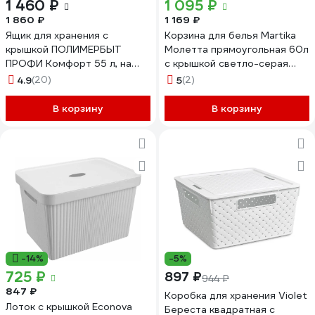
1 460 ₽
1 095 ₽
1 860 ₽
1 169 ₽
Ящик для хранения с
Корзина для белья Martika
крышкой ПОЛИМЕРБЫТ
Молетта прямоугольная 60л
ПРОФИ Комфорт 55 л, на
с крышкой светло-серая
колесах, прозрачный
С702СЕР
4.9
(20)
5
(2)
63200798 437980000
В корзину
В корзину
-14%
-5%
725 ₽
897 ₽
944 ₽
847 ₽
Коробка для хранения Violet
Лоток с крышкой Econova
Береста квадратная с