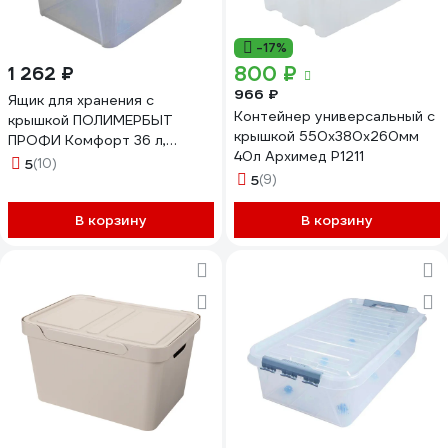
-17%
800 ₽
1 262 ₽
966 ₽
Ящик для хранения с
Контейнер универсальный с
крышкой ПОЛИМЕРБЫТ
крышкой 550x380x260мм
ПРОФИ Комфорт 36 л,
40л Архимед Р1211
прозрачный 63200795
5
(10)
437950000
5
(9)
В корзину
В корзину