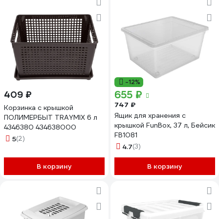
-12%
655 ₽
409 ₽
747 ₽
Корзинка с крышкой
Ящик для хранения с
ПОЛИМЕРБЫТ TRAYMIX 6 л
крышкой FunBox, 37 л, Бейсик
4346380 434638000
FB1081
5
(2)
4.7
(3)
В корзину
В корзину