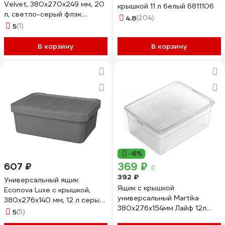
Velvet, 380x270x249 мм, 20
крышкой 11 л белый 6811106
л, светло-серый флэк
4.8
(204)
434249738
5
(1)
В корзину
В корзину
-6%
369 ₽
607 ₽
392 ₽
Универсальный ящик
Ящик с крышкой
Econova Luxe с крышкой,
универсальный Martika
380х276х140 мм, 12 л серый
380x276x154мм Лайф 12л
433205611
5
(5)
С527