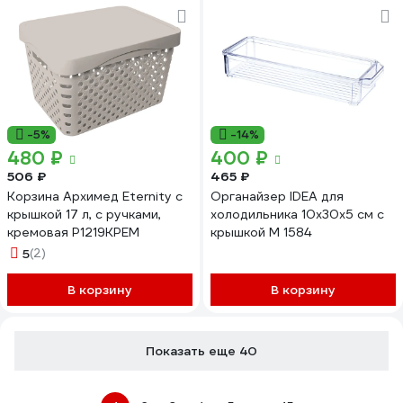
-5%
-14%
480 ₽
400 ₽
506 ₽
465 ₽
Корзина Архимед Eternity с
Органайзер IDEA для
крышкой 17 л, с ручками,
холодильника 10х30х5 см с
кремовая Р1219КРЕМ
крышкой М 1584
5
(2)
В корзину
В корзину
Показать еще 40