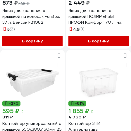
673 ₽
2 449 ₽
748 ₽
Ящик для хранения с
Ящик для хранения с
крышкой на колесах FunBox,
крышкой ПОЛИМЕРБЫТ
37 л, Бейсик FB1082
ПРОФИ Комфорт 70 л, на
колесах, прозрачный
5
(2)
4.5
(8)
63200799
В корзину
В корзину
-27%
-61%
595 ₽
1 855 ₽
811 ₽
4 760 ₽
Контейнер универсальный с
Контейнер ЗПИ
крышкой 550x380x160мм 25
Альтернатива