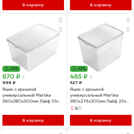
В корзину
В корзину
-13%
-12%
870 ₽
465 ₽
999 ₽
527 ₽
Ящик с крышкой
Ящик с крышкой
универсальный Martika
универсальный Martika
560x380x300мм Лайф 51л
380x276x300мм Лайф 23л
С530
С528
5
(1)
В корзину
В корзину