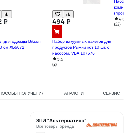
Набор ак
комнаты B
(прозрач
4.8
2 ₽
494 ₽
(22)
л для одежды Bikson
Набор вакуумных пакетов для
0 см ХБ5672
продуктов Рыжий кот 10 шт, с
насосом, VBA 107576
3.5
(2)
ПОСОБЫ ПОЛУЧЕНИЯ
АНАЛОГИ
СЕРВИС
ЗПИ "Альтернатива"
Все товары бренда