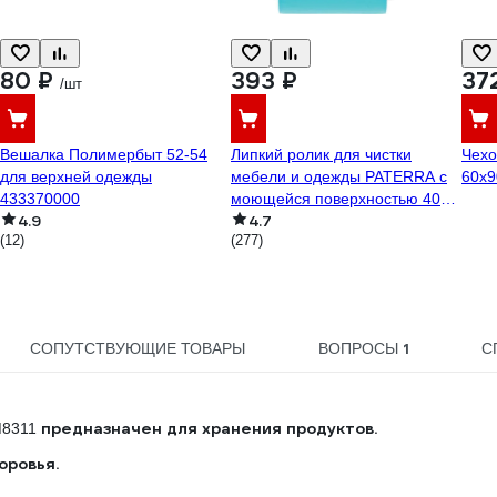
80 ₽
393 ₽
37
/шт
Вешалка Полимербыт 52-54
Липкий ролик для чистки
Чехо
для верхней одежды
мебели и одежды PATERRA с
60x9
433370000
моющейся поверхностью 402-
4.9
4.7
420
(12)
(277)
1
СОПУТСТВУЮЩИЕ ТОВАРЫ
ВОПРОСЫ
С
предназначен для хранения продуктов.
М8311
оровья.