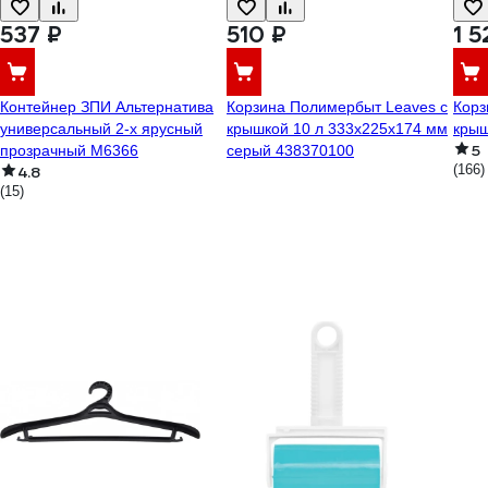
537 ₽
510 ₽
1 5
Контейнер ЗПИ Альтернатива
Корзина Полимербыт Leaves с
Корз
универсальный 2-х ярусный
крышкой 10 л 333x225x174 мм
крыш
5
прозрачный М6366
серый 438370100
(166)
4.8
(15)