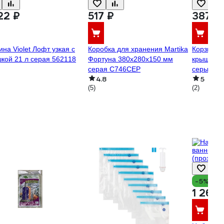
22 ₽
517 ₽
387 ₽
ина Violet Лофт узкая с
Коробка для хранения Martika
Корзина 
кой 21 л серая 562118
Фортуна 380x280x150 мм
крышкой 
серая С746СЕР
серый 43
4.8
5
(5)
(2)
-5%
1 262 