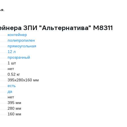
я.
ейнера ЗПИ "Альтернатива" М8311
контейнер
полипропилен
прямоугольная
12 л
прозрачный
1 шт
нет
0.52 кг
395x280x160 мм
есть
да
нет
395 мм
280 мм
160 мм