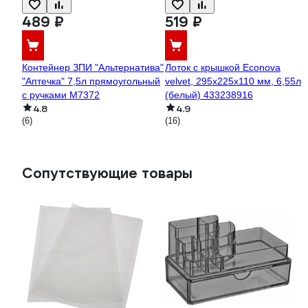
489 ₽
519 ₽
Контейнер ЗПИ "Альтернатива"
Лоток с крышкой Econova
"Аптечка" 7,5л прямоугольный
velvet, 295x225x110 мм, 6,55л
с ручками М7372
(белый) 433238916
4.8
4.9
(6)
(16)
Сопутствующие товары