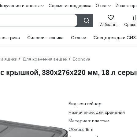
Получение и оплата
Сервис и поддержка
О нас
Инвестор
Избранное
лектрика
Силовая техника
Станки
Спецодежда и СИЗ
 и ящики
Для хранения вещей
Econova
/
/
с крышкой, 380х276х220 мм, 18 л серы
Вид:
контейнер
Назначение:
для хранения
Материал:
пластик
Объем:
18 л