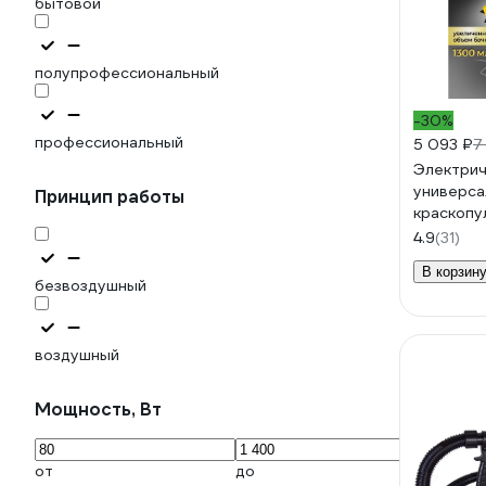
бытовой
полупрофессиональный
-30%
профессиональный
5 093 ₽
7
Электрич
универса
Принцип работы
краскопу
550 ВТ, 1
4.9
(31)
В корзин
безвоздушный
воздушный
Мощность, Вт
от
до