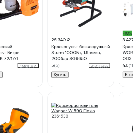
-18%
25 340 ₽
3 42
еский
Краскопульт безвоздушный
Крас
льт Вихрь
Sturm 1000Вт, 1.6л/мин,
WORT
 72/17/1
200бар SG9650
003
5
(5)
4.6
(11
15910704
43435966
у
Купить
В ко