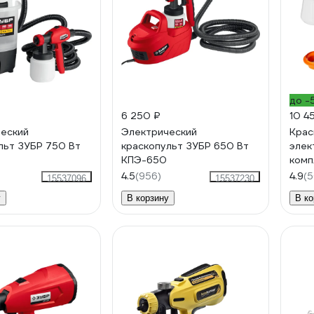
до -
6 250 ₽
10 4
еский
Электрический
Крас
льт ЗУБР 750 Вт
краскопульт ЗУБР 650 Вт
элек
КПЭ-650
комп
форс
4.5
(956)
4.9
(5
15537096
15537230
700В
у
В корзину
В ко
TECM