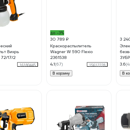
до -3%
30 789 ₽
3 24
еский
Краскораспылитель
Элек
льт Вихрь
Wagner W 590 Flexio
безв
72/17/2
2361538
ЗУБР
4.1
(67)
3.6
(4
16180445
15612228
В корзину
В ко