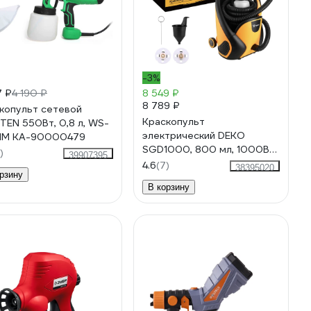
-3%
7 ₽
4 190 ₽
8 549 ₽
8 789 ₽
копульт сетевой
Краскопульт
EN 550Вт, 0,8 л, WS-
электрический DEKO
 IM КА-90000479
SGD1000, 800 мл, 1000Вт
)
39907395
085-1333
4.6
(7)
38395020
рзину
В корзину