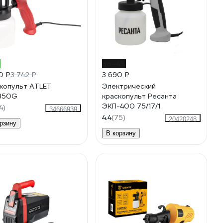
%
до -4%
0 ₽
3 742 ₽
3 690 ₽
копульт ATLET
Электрический
350G
краскопульт Ресанта
ЭКП-400 75/17/1
4)
34666939
4.4
(75)
20420248
рзину
В корзину