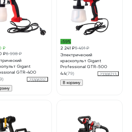
-59%
0 ₽
2 241 ₽
5 491 ₽
0 ₽
6 998 ₽
Электрический
трический
краскопульт Gigant
копульт Gigant
Professional GTR-500
essional GTR-400
4.4
(79)
23308713
9)
23308707
В корзину
рзину