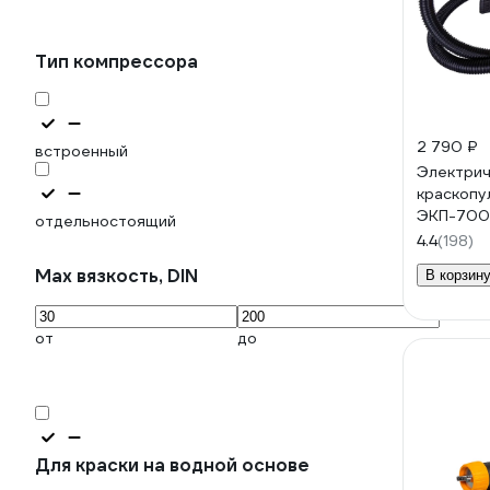
Тип компрессора
2 790 ₽
встроенный
Электрич
краскопу
ЭКП-700В
отдельностоящий
4.4
(198)
Max вязкость, DIN
В корзин
от
до
Для краски на водной основе