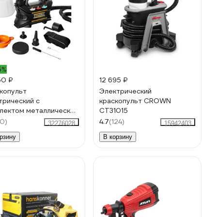
5%
50 ₽
12 695 ₽
копульт
Электрический
трический с
краскопульт CROWN
лектом металлических
CT31015
унок T 1000 DIY,
0)
4.7
(124)
32276028
15942403
т, 900мл/мин, 120din,
рзину
В корзину
ASTER арт. 1231000