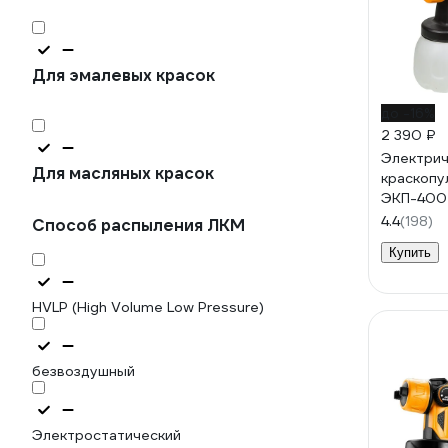
Для эмалевых красок
до -16%
2 390 ₽
Электрич
Для масляных красок
краскопу
ЭКП-400 
4.4
(198)
Способ распыления ЛКМ
Купить
HVLP (High Volume Low Pressure)
безвоздушный
Электростатический