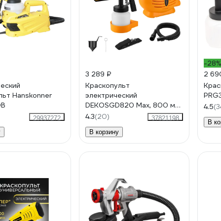
-28
3 289 ₽
2 69
еский
Краскопульт
Крас
льт Hanskonner
электрический
PRG
0B
DEKOSGD820 Max, 800 мл,
4.5
(3
820Вт 085-1332
4.3
(20)
29937272
37821198
В ко
у
В корзину