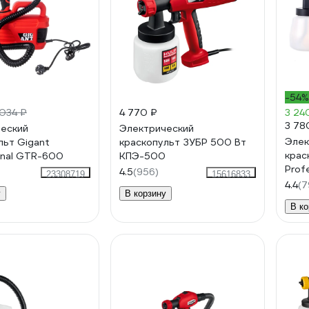
-54%
 034 ₽
4 770 ₽
3 24
3 78
еский
Электрический
Элек
льт Gigant
краскопульт ЗУБР 500 Вт
крас
onal GTR-600
КПЭ-500
Prof
4.5
(956)
23308719
15616833
4.4
(7
у
В корзину
В ко