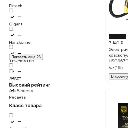
Elitech
Gigant
до -20%
Hanskonner
7 140 ₽
Электрич
краскопу
Показать еще 26
TECMASTER
HSG967
4.7
(116)
В корзин
ЗУБР
Высокий рейтинг
4 и 5 звезд
Ресанта
Класс товара