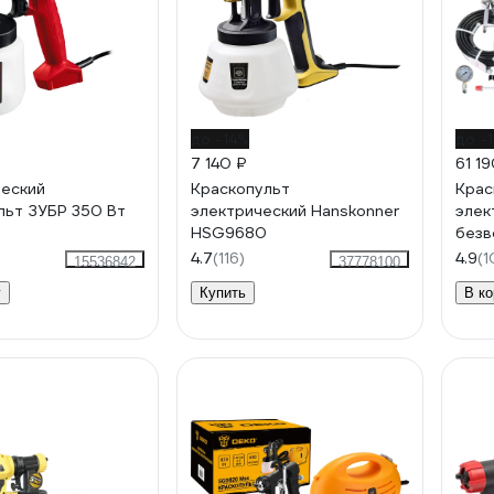
до -14%
до -
7 140 ₽
61 1
еский
Краскопульт
Крас
льт ЗУБР 350 Вт
электрический Hanskonner
элек
HSG9680
безв
HSG
4.7
(116)
4.9
(1
15536842
37778100
у
Купить
В ко