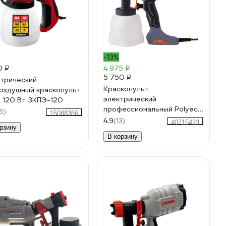
-13%
0 ₽
4 975 ₽
5 750 ₽
трический
Краскопульт
оздушный краскопульт
электрический
 120 Вт ЗКПЭ-120
профессиональный Polyecs
5)
15088366
P-90
4.9
(13)
40715423
рзину
В корзину