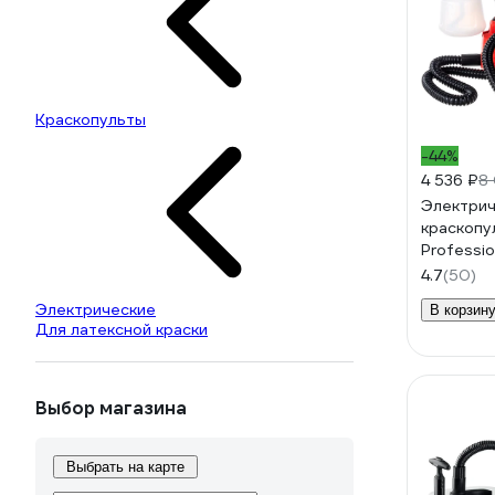
Краскопульты
-44%
4 536 ₽
8
Электрич
краскопу
Professi
4.7
(50)
Электрические
В корзин
Для латексной краски
Выбор магазина
Выбрать на карте