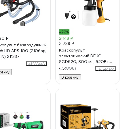
-22%
90 ₽
2 148 ₽
2 739 ₽
копульт безвоздушный
Краскопульт
ech HD APS 100 (210бар,
электрический DEKO
IN) 211337
SGD520, 800 мл, 520Вт
41685443
085-1334
4.5
(808)
37692822
рзину
В корзину