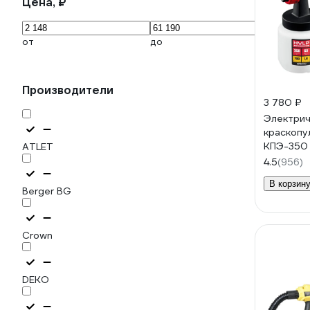
Цена, ₽
от
до
Производители
3 780 ₽
Электрич
краскопу
КПЭ-350
ATLET
4.5
(956)
В корзин
Berger BG
Crown
DEKO