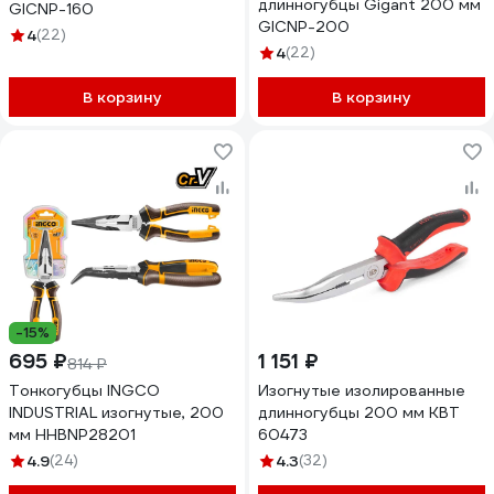
длинногубцы Gigant 200 мм
GICNP-160
GICNP-200
4
(22)
4
(22)
В корзину
В корзину
-15%
695 ₽
1 151 ₽
814 ₽
Тонкогубцы INGCO
Изогнутые изолированные
INDUSTRIAL изогнутые, 200
длинногубцы 200 мм КВТ
мм HHBNP28201
60473
4.9
(24)
4.3
(32)