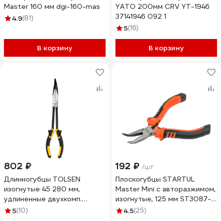
Master 160 мм dgi-160-mas
YATO 200мм CRV YT-1946
37141946 092 1
4.9
(81)
5
(16)
В корзину
В корзину
802 ₽
192 ₽
/шт
Длинногубцы TOLSEN
Плоскогубцы STARTUL
изогнутые 45 280 мм,
Master Mini с авторазжимом,
удлиненные двухкомп.
изогнутые, 125 мм ST3087-
рукоятки 10291
04
5
(10)
4.5
(25)