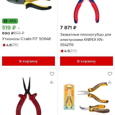
-35%
519 ₽
7 871 ₽
690 ₽
802 ₽
Захватные плоскогубцы для
Утконосы Стайл FIT 50648
электроники KNIPEX KN-
3542115
4.8
(38)
4.9
(20)
В корзину
В корзину