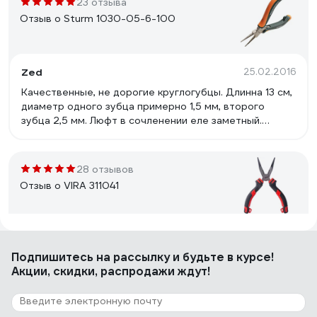
23 отзыва
Отзыв о Sturm 1030-05-6-100
Zed
25.02.2016
Качественные, не дорогие круглогубцы. Длинна 13 см,
диаметр одного зубца примерно 1,5 мм, второго
зубца 2,5 мм. Люфт в сочленении еле заметный.
Сделал из них разводку для спиннинговых заводных
колец.
28 отзывов
Отзыв о VIRA 311041
Константин М.
27.01.2021
Подпишитесь
на рассылку
и будьте в курсе!
Лучшие в своей ценовой категории, очень
Акции, скидки, распродажи ждут!
эргономичны и цепки. Качественно выполнено.