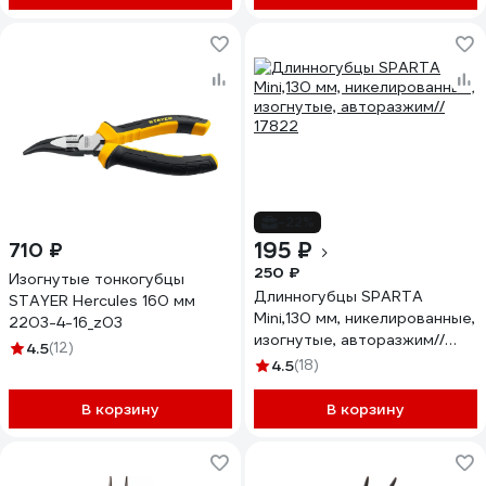
-22%
195 ₽
710 ₽
250 ₽
Изогнутые тонкогубцы
Длинногубцы SPARTA
STAYER Hercules 160 мм
Mini,130 мм, никелированные,
2203-4-16_z03
изогнутые, авторазжим//
4.5
(12)
17822
4.5
(18)
В корзину
В корзину