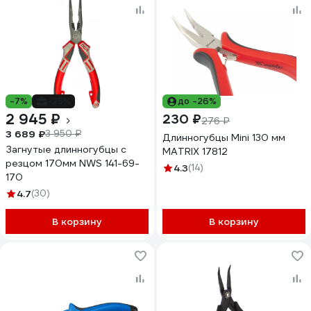
-7%
-25%
до -26%
2 945 ₽
230 ₽
276 ₽
3 689 ₽
3 950 ₽
Длинногубцы Mini 130 мм
Загнутые длинногубцы с
MATRIX 17812
резцом 170мм NWS 141-69-
4.3
(14)
170
4.7
(30)
В корзину
В корзину