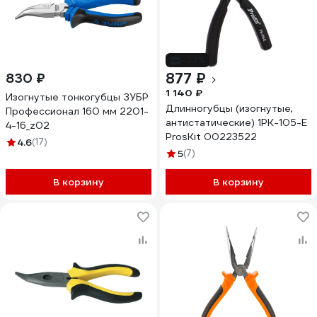
-23%
877 ₽
830 ₽
1 140 ₽
Изогнутые тонкогубцы ЗУБР
Длинногубцы (изогнутые,
Профессионал 160 мм 2201-
антистатические) 1PK-105-E
4-16_z02
ProsKit 00223522
4.6
(17)
5
(7)
В корзину
В корзину