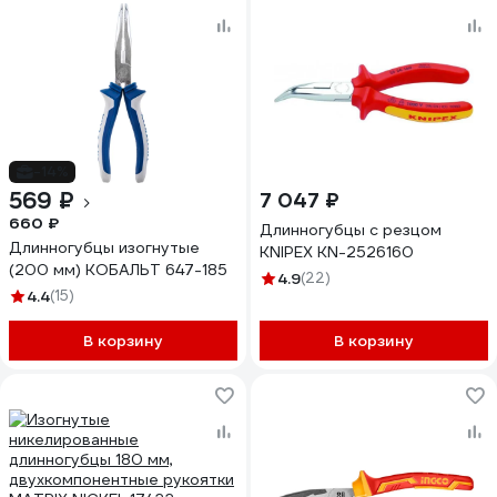
-14%
569 ₽
7 047 ₽
660 ₽
Длинногубцы с резцом
Длинногубцы изогнутые
KNIPEX KN-2526160
(200 мм) КОБАЛЬТ 647-185
4.9
(22)
4.4
(15)
В корзину
В корзину