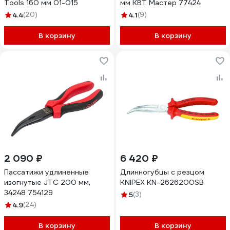
Tools 160 мм 01-015
мм КВТ Мастер 77424
4.4
(20)
4.1
(9)
В корзину
В корзину
2 090 ₽
6 420 ₽
Пассатижи удлиненные
Длинногубцы с резцом
изогнутые JTC 200 мм,
KNIPEX KN-2626200SB
34248 754129
5
(3)
4.9
(24)
В корзину
В корзину