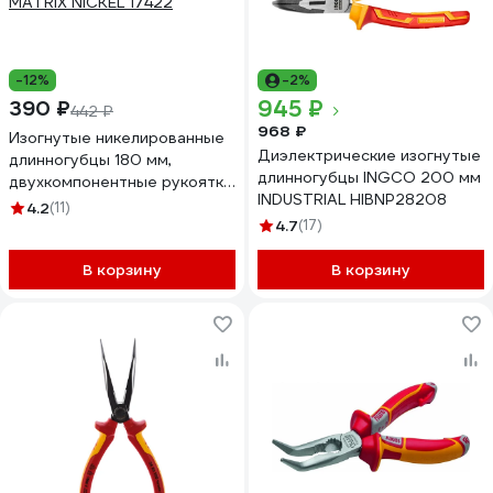
-12%
-2%
945 ₽
390 ₽
442 ₽
968 ₽
Изогнутые никелированные
Диэлектрические изогнутые
длинногубцы 180 мм,
длинногубцы INGCO 200 мм
двухкомпонентные рукоятки
INDUSTRIAL HIBNP28208
MATRIX NICKEL 17422
4.2
(11)
4.7
(17)
В корзину
В корзину