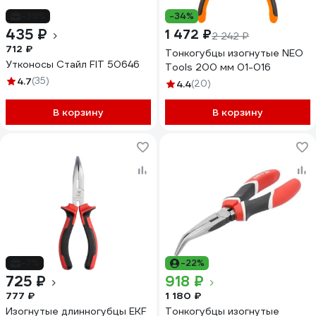
-39%
-34%
435 ₽
1 472 ₽
2 242 ₽
712 ₽
Тонкогубцы изогнутые NEO
Утконосы Стайл FIT 50646
Tools 200 мм 01-016
4.7
(35)
4.4
(20)
В корзину
В корзину
-7%
-22%
725 ₽
918 ₽
777 ₽
1 180 ₽
Изогнутые длинногубцы EKF
Тонкогубцы изогнутые