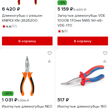
-5%
6 420 ₽
5 159 ₽
5 430 ₽
Длинногубцы с резцом
Загнутые длинногубцы VDE
KNIPEX KN-2626200
1000В 170мм NWS 141-49-
VDE-170
4.4
(10)
5
(6)
В корзину
В корзину
-26%
1 031 ₽
517 ₽
1 394 ₽
Изогнутые длинногубцы NEO
Изогнутые длинногубцы 160