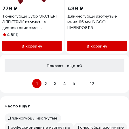
779 ₽
439 ₽
Тонкогубцы Зубр ЭКСПЕРТ
Длинногубцы изогнутые
ЭЛЕКТРИК изогнутые
мини 115 мм INGCO
диэлектрические,
HMBNP08115
высоковольтные до ~1000В,
4.8
(11)
160мм 2214-4-16_z02
В корзину
В корзину
Показать еще 40
1
2
3
4
5
...
12
Часто ищут
Длинногубцы изогнутые
Профессиональные изогнутые
Тонкогубцы изогнутые