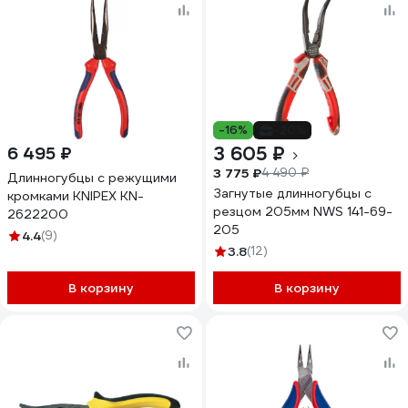
-16%
-20%
3 605 ₽
6 495 ₽
3 775 ₽
4 490 ₽
Длинногубцы с режущими
Загнутые длинногубцы с
кромками KNIPEX KN-
резцом 205мм NWS 141-69-
2622200
205
4.4
(9)
3.8
(12)
В корзину
В корзину