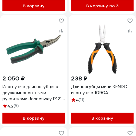
В корзину
В корзину по 3
2 050 ₽
238 ₽
Изогнутые длинногубцы с
Длинногубцы мини KENDO
двухкомпонентными
изогнутые 10904
рукоятками Jonnesway P1216
4
(11)
160 мм 49414
4.2
(5)
В корзину
В корзину