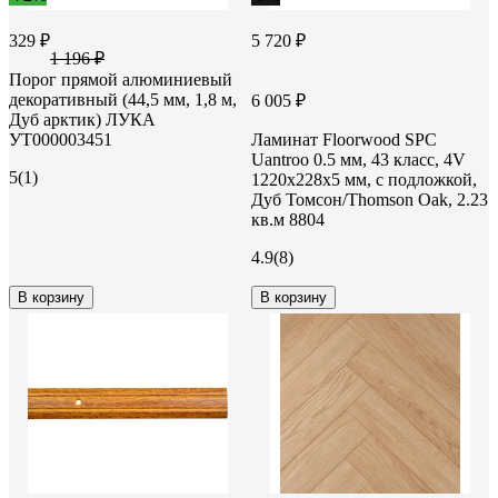
329 ₽
5 720 ₽
1 196 ₽
Порог прямой алюминиевый
декоративный (44,5 мм, 1,8 м,
6 005 ₽
Дуб арктик) ЛУКА
УТ000003451
Ламинат Floorwood SPC
Uantroo 0.5 мм, 43 класс, 4V
5
(1)
1220x228x5 мм, c подложкой,
Дуб Томсон/Thomson Oak, 2.23
кв.м 8804
4.9
(8)
В корзину
В корзину