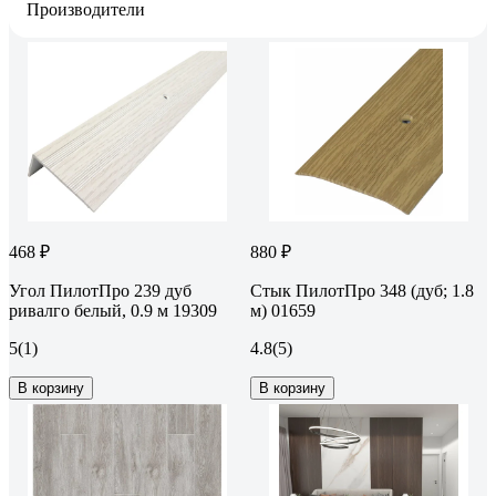
Производители
468 ₽
880 ₽
Угол ПилотПро 239 дуб
Стык ПилотПро 348 (дуб; 1.8
ривалго белый, 0.9 м 19309
м) 01659
5
(1)
4.8
(5)
В корзину
В корзину