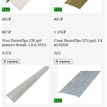
-23%
-41%
665 ₽
805 ₽
867 ₽
1 376 ₽
Угол ПилотПро 239 дуб
Стык ПилотПро 125 (дуб; 1.8
ривалго белый, 1.8 м 19311
м) 01626
4.7
(3)
5
(2)
В корзину
В корзину
-23%