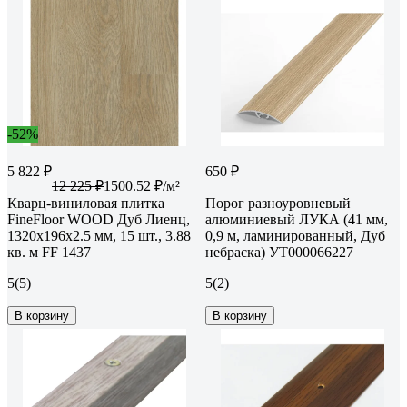
-52%
5 822 ₽
650 ₽
12 225 ₽
1500.52 ₽/м²
Кварц-виниловая плитка
Порог разноуровневый
FineFloor WOOD Дуб Лиенц,
алюминиевый ЛУКА (41 мм,
1320х196х2.5 мм, 15 шт., 3.88
0,9 м, ламинированный, Дуб
кв. м FF 1437
небраска) УТ000066227
5
(5)
5
(2)
В корзину
В корзину