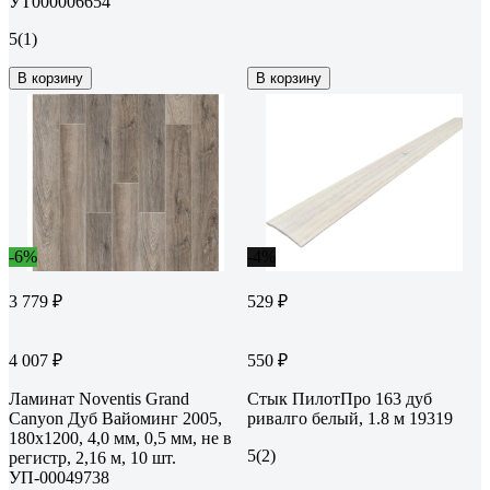
УТ000006654
5
(1)
В корзину
В корзину
-6%
-4%
3 779 ₽
529 ₽
4 007 ₽
550 ₽
Ламинат Noventis Grand
Стык ПилотПро 163 дуб
Сanyon Дуб Вайоминг 2005,
ривалго белый, 1.8 м 19319
180x1200, 4,0 мм, 0,5 мм, не в
5
(2)
регистр, 2,16 м, 10 шт.
УП-00049738