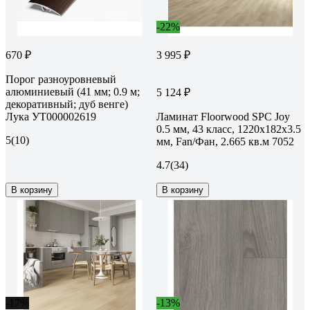
-22%
670 ₽
3 995 ₽
Порог разноуровневый
алюминиевый (41 мм; 0.9 м;
5 124 ₽
декоративный; дуб венге)
Лука УТ000002619
Ламинат Floorwood SPC Joy
0.5 мм, 43 класс, 1220x182x3.5
5
(10)
мм, Fan/Фан, 2.665 кв.м 7052
4.7
(34)
В корзину
В корзину
-17%
-13%