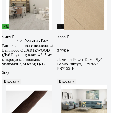
-8%
-6%
5 489 ₽
3 555 ₽
5 979 ₽
2450.45 ₽/м²
Виниловый пол с подложкой
Lamiwood QUARTZWOOD
3 770 ₽
(Дуб Бруклин; класс 43; 5 мм;
микрофаска; площадь
Ламинат Power Dekor Дуб
упаковки 2,24 кв.м) Q-12
Варио 7шт/уп, 1.792м2/
PB7155-10
5
(8)
В корзину
В корзину