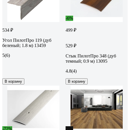
-6%
534 ₽
499 ₽
Угол ПилотПро 119 (дуб
беленый; 1.8 м) 13459
529 ₽
5
(6)
Стык ПилотПро 348 (дуб
темный; 0.9 м) 13095
4.8
(4)
В корзину
В корзину
-72%
-5%