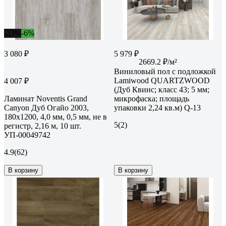
-23%
-6%
3 080 ₽
5 979 ₽
2669.2 ₽/м²
Виниловый пол с подложкой
Lamiwood QUARTZWOOD
4 007 ₽
(Дуб Квинс; класс 43; 5 мм;
Ламинат Noventis Grand
микрофаска; площадь
Сanyon Дуб Огайо 2003,
упаковки 2,24 кв.м) Q-13
180x1200, 4,0 мм, 0,5 мм, не в
5
(2)
регистр, 2,16 м, 10 шт.
УП-00049742
4.9
(62)
В корзину
В корзину