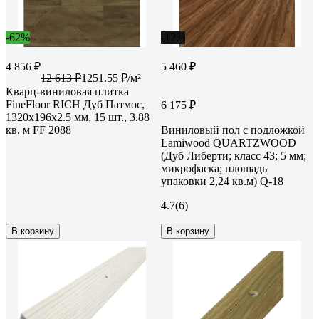
-62%
-12%
4 856 ₽
5 460 ₽
12 613 ₽
1251.55 ₽/м²
Кварц-виниловая плитка
FineFloor RICH Дуб Патмос,
6 175 ₽
1320х196х2.5 мм, 15 шт., 3.88
кв. м FF 2088
Виниловый пол с подложкой
Lamiwood QUARTZWOOD
(Дуб Либерти; класс 43; 5 мм;
микрофаска; площадь
упаковки 2,24 кв.м) Q-18
4.7
(6)
В корзину
В корзину