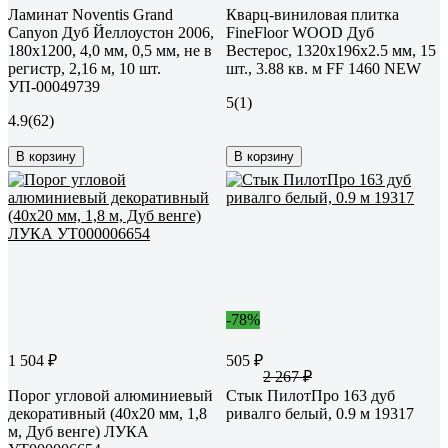
Ламинат Noventis Grand
Кварц-виниловая плитка
Сanyon Дуб Йеллоустон 2006,
FineFloor WOOD Дуб
180x1200, 4,0 мм, 0,5 мм, не в
Вестерос, 1320х196х2.5 мм, 15
регистр, 2,16 м, 10 шт.
шт., 3.88 кв. м FF 1460 NEW
УП-00049739
5
(1)
4.9
(62)
В корзину
В корзину
-78%
1 504 ₽
505 ₽
2 267 ₽
Порог угловой алюминиевый
Стык ПилотПро 163 дуб
декоративный (40х20 мм, 1,8
ривалго белый, 0.9 м 19317
м, Дуб венге) ЛУКА