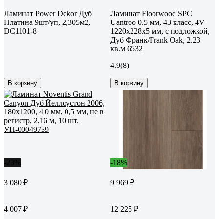
Ламинат Power Dekor Дуб
Ламинат Floorwood SPC
Платина 9шт/уп, 2,305м2,
Uantroo 0.5 мм, 43 класс, 4V
DC1101-8
1220x228x5 мм, c подложкой,
Дуб Франк/Frank Oak, 2.23
кв.м 6532
4.9
(8)
В корзину
В корзину
-23%
-18%
3 080 ₽
9 969 ₽
4 007 ₽
12 225 ₽