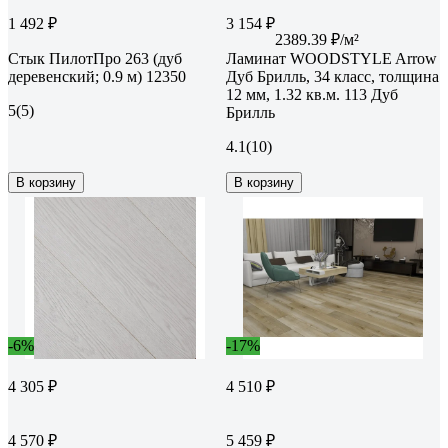
1 492 ₽
3 154 ₽
2389.39 ₽/м²
Стык ПилотПро 263 (дуб
Ламинат WOODSTYLE Arrow
деревенский; 0.9 м) 12350
Дуб Брилль, 34 класс, толщина
12 мм, 1.32 кв.м. 113 Дуб
5
(5)
Брилль
4.1
(10)
В корзину
В корзину
-6%
-17%
4 305 ₽
4 510 ₽
4 570 ₽
5 459 ₽