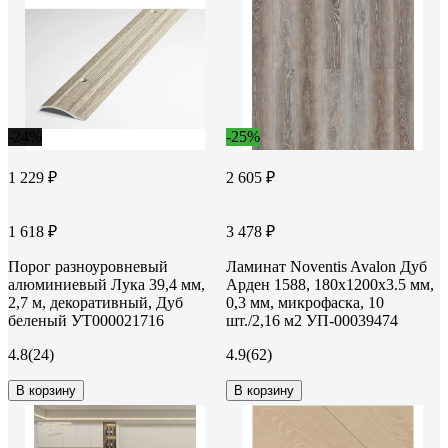
-24%
-25%
1 229 ₽
2 605 ₽
1 618 ₽
3 478 ₽
Порог разноуровневый
Ламинат Noventis Avalon Дуб
алюминиевый Лука 39,4 мм,
Арден 1588, 180x1200х3.5 мм,
2,7 м, декоративный, Дуб
0,3 мм, микрофаска, 10
беленый УТ000021716
шт./2,16 м2 УП-00039474
4.8
(24)
4.9
(62)
В корзину
В корзину