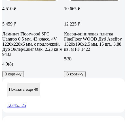
4 510 ₽
10 665 ₽
5 459 ₽
12 225 ₽
Ламинат Floorwood SPC
Кварц-виниловая плитка
Uantroo 0.5 мм, 43 класс, 4V
FineFloor WOOD Дуб Авейру,
1220x228x5 мм, c подложкой,
1320х196х2.5 мм, 15 шт., 3.88
Дуб Эклер/Euler Oak, 2.23 кв.м
кв. м FF 1422
9433
5
(8)
4.9
(8)
В корзину
В корзину
Показать еще 40
1
2
3
4
5
...
25