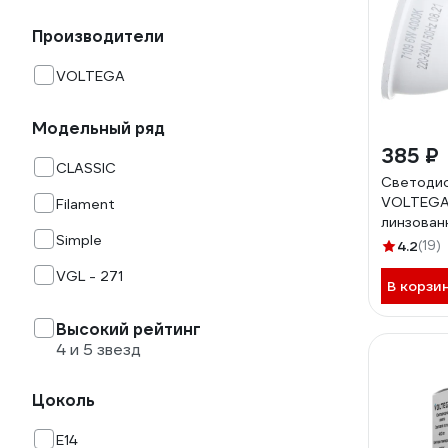
Производители
VOLTEGA
Модельный ряд
385 ₽
CLASSIC
Светодио
VOLTEGA
Filament
линзова
Simple
6W димм
4.2
(19)
VGL - 271
В корзи
Высокий рейтинг
4 и 5 звезд
Цоколь
E14