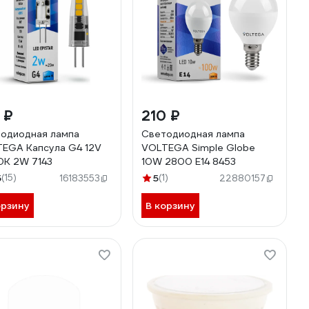
 ₽
210 ₽
одиодная лампа
Светодиодная лампа
EGA Капсула G4 12V
VOLTEGA Simple Globe
K 2W 7143
10W 2800 E14 8453
5
(15)
5
(1)
16183553
22880157
орзину
В корзину