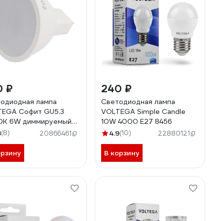
0 ₽
240 ₽
одиодная лампа
Светодиодная лампа
EGA Софит GU5.3
VOLTEGA Simple Candle
0К 6W диммируемый
10W 4000 E27 8456
8
(8)
4.9
(10)
20866461
22880121
орзину
В корзину