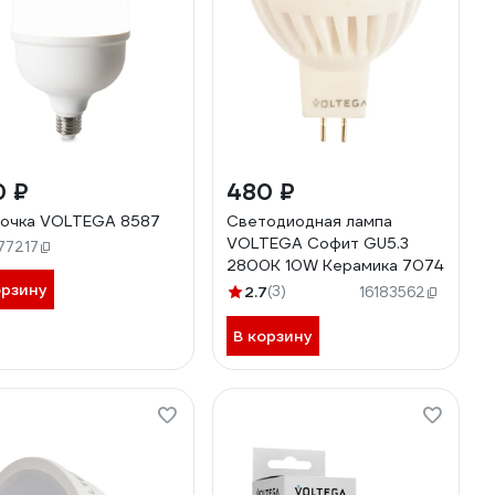
0 ₽
480 ₽
очка VOLTEGA 8587
Светодиодная лампа
VOLTEGA Софит GU5.3
77217
2800К 10W Керамика 7074
орзину
2.7
(3)
16183562
В корзину