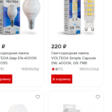
 ₽
220 ₽
одиодная лампа
Светодиодная лампа
EGA Шар Е14 4000К
VOLTEGA Simple Capsule
7055
5W, 4000K, G9 7186
58)
5
(13)
16183626
38530234
орзину
В корзину