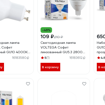
-48%
109 ₽
65
210 ₽
дная лампа
Светодиодная лампа
Набо
 Софит
VOLTEGA Софит
GU1
нный GU10 4000К
линзованный GU5.3 2800К
проз
ируемый 7109
7W 7062
5
(1)
4.
16183580
16183612
ну
В корзину
В к