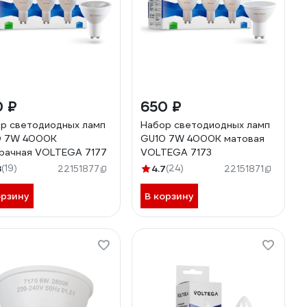
0 ₽
650 ₽
р светодиодных ламп
Набор светодиодных ламп
0 7W 4000К
GU10 7W 4000К матовая
рачная VOLTEGA 7177
VOLTEGA 7173
8
(19)
4.7
(24)
22151877
22151871
орзину
В корзину