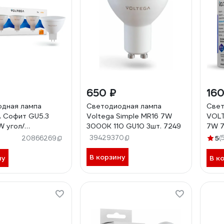
650 ₽
160
дная лампа
Светодиодная лампа
Свет
 Софит GU5.3
Voltega Simple MR16 7W
VOLT
 угол/
3000K 110 GU10 3шт. 7249
7W 
ия 110 3 шт 7174
39429370
5
(
20866269
В корзину
ну
В к