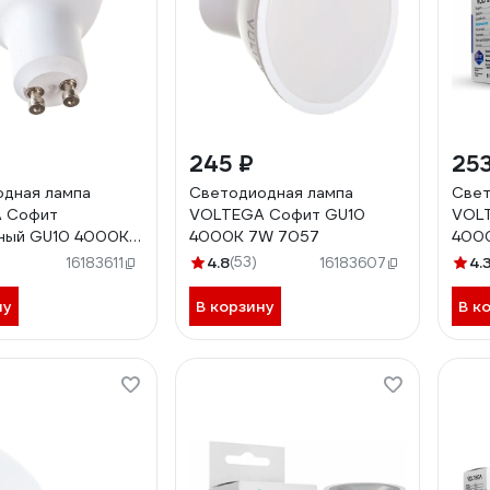
245 ₽
253
дная лампа
Светодиодная лампа
Свет
 Софит
VOLTEGA Софит GU10
VOLT
нный GU10 4000К
4000К 7W 7057
400
4.8
(53)
4.
16183611
16183607
ну
В корзину
В к