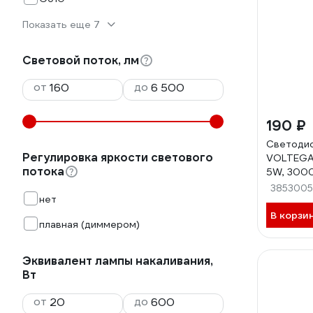
Показать еще 7
Световой поток, лм
от
до
190 ₽
Светодио
Регулировка яркости светового
VOLTEGA 
потока
5W, 3000
3853005
нет
В корзи
плавная (диммером)
Эквивалент лампы накаливания,
Вт
от
до