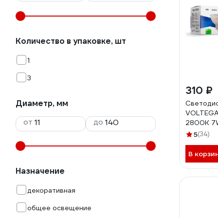
Количество в упаковке, шт
1
3
310 ₽
Диаметр, мм
Светодио
VOLTEGA
от
до
2800K 7W
рассеиван
5
(34)
В корзи
Назначение
декоративная
общее освещение