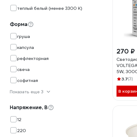
теплый белый (менее 3300 К)
Форма
груша
капсула
270 ₽
рефлекторная
Светодио
VOLTEGA 
свеча
5W, 3000
3.7
(3)
софитная
В корзи
Показать еще 3
Напряжение, В
12
220