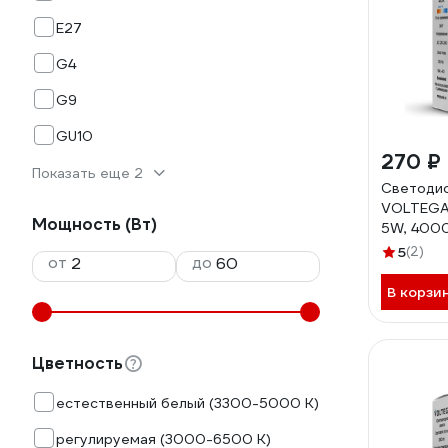
E27
G4
G9
GU10
270 ₽
Показать еще 2
Светодио
VOLTEGA 
Мощность (Вт)
5W, 4000
5
(2)
от
до
В корзи
Цветность
естественный белый (3300-5000 К)
регулируемая (3000-6500 K)