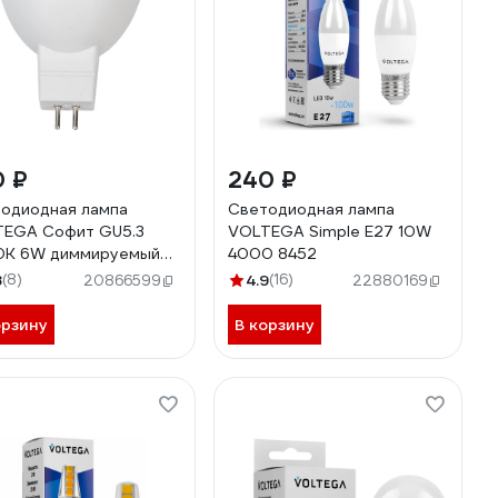
0 ₽
240 ₽
одиодная лампа
Светодиодная лампа
EGA Софит GU5.3
VOLTEGA Simple E27 10W
0К 6W диммируемый
4000 8452
8
(8)
4.9
(16)
20866599
22880169
орзину
В корзину