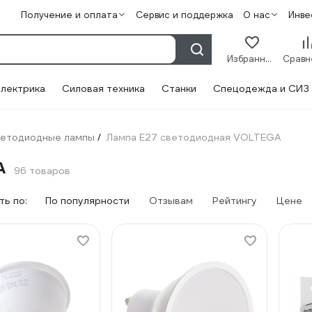
Получение и оплата
Сервис и поддержка
О нас
Инве
Избранное
лектрика
Силовая техника
Станки
Спецодежда и СИЗ
етодиодные лампы
Лампа E27 светодиодная VOLTEGA
/
A
96 товаров
ь по:
По популярности
Отзывам
Рейтингу
Цене