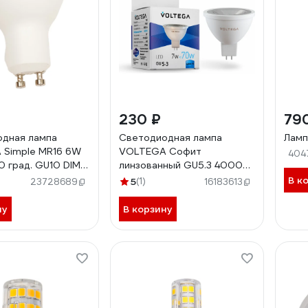
230 ₽
79
дная лампа
Светодиодная лампа
Ламп
 Simple MR16 6W
VOLTEGA Софит
404
0 град. GU10 DIM
линзованный GU5.3 4000К
7W 7063
В к
5
(1)
23728689
16183613
ну
В корзину