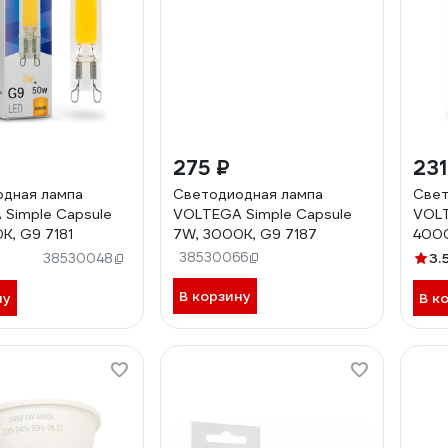
275 ₽
231
дная лампа
Светодиодная лампа
Свет
Simple Capsule
VOLTEGA Simple Capsule
VOLT
K, G9 7181
7W, 3000K, G9 7187
4000
38530066
3.
38530048
В корзину
ну
В к