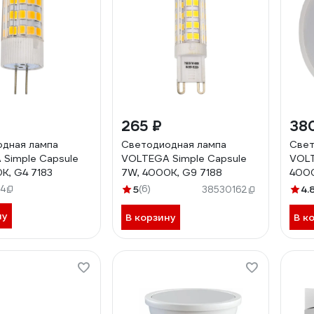
265 ₽
38
дная лампа
Светодиодная лампа
Свет
Simple Capsule
VOLTEGA Simple Capsule
VOLT
K, G4 7183
7W, 4000K, G9 7188
400
7171
4
5
(6)
4.
38530162
ну
В корзину
В к