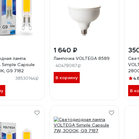
1 640 ₽
35
дная лампа
Лампочка VOLTEGA 8589
Свет
Simple Capsule
VOLT
40478087
K, G9 7182
280
7170
В корзину
4.
38530144
ну
В к