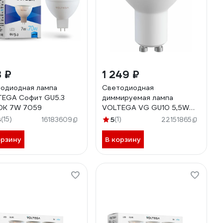
 ₽
1 249 ₽
одиодная лампа
Светодиодная
EGA Софит GU5.3
диммируемая лампа
0К 7W 7059
VOLTEGA VG GU10 5,5W
3000-6500K матовая
3
(15)
5
(1)
16183609
22151865
2426
орзину
В корзину