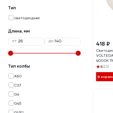
Тип
светодиодная
Длина, мм
от
до
418 ₽
Светодио
VOLTEGA
4000K 11
8458
Тип колбы
5
(23)
A60
В корзи
C37
G4
G45
GU10