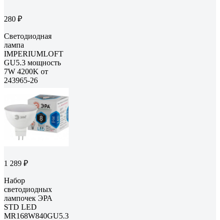
280 ₽
Светодиодная
лампа
IMPERIUMLOFT
GU5.3 мощность
7W 4200K от
243965-26
1 289 ₽
Набор
светодиодных
лампочек ЭРА
STD LED
MR168W840GU5.3