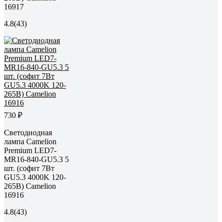
16917
4.8
(43)
730 ₽
Светодиодная
лампа Сamelion
Premium LED7-
MR16-840-GU5.3 5
шт. (софит 7Вт
GU5.3 4000K 120-
265В) Camelion
16916
4.8
(43)