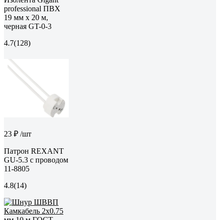
professional ПВХ
19 мм х 20 м,
черная GT-0-3
4.7
(128)
23 ₽
/шт
Патрон REXANT
GU-5.3 с проводом
11-8805
4.8
(14)