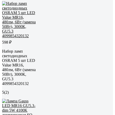
598 ₽
Набор ламп
светодиодных
OSRAM 5 шт LED
Value MR16,
480лм, 6Вт (замена
50Вт), 3000К,
GU5.3
4099854320132
5
(2)