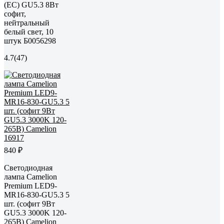
(EC) GU5.3 8Вт
софит,
нейтральный
белый свет, 10
штук Б0056298
4.7
(47)
840 ₽
Светодиодная
лампа Сamelion
Premium LED9-
MR16-830-GU5.3 5
шт. (софит 9Вт
GU5.3 3000K 120-
265В) Camelion