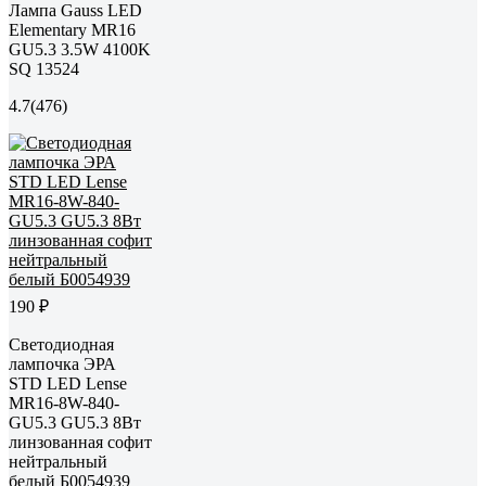
Лампа Gauss LED
Elementary MR16
GU5.3 3.5W 4100K
SQ 13524
4.7
(476)
190 ₽
Светодиодная
лампочка ЭРА
STD LED Lense
MR16-8W-840-
GU5.3 GU5.3 8Вт
линзованная софит
нейтральный
белый Б0054939