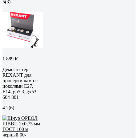
5
(3)
1 889 ₽
Демо-тестер
REXANT для
проверки ламп с
цоколями Е27,
Е14, gu5.3, gx53
604-801
4.2
(6)