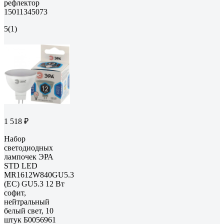
рефлектор
15011345073
5
(1)
1 518 ₽
Набор
светодиодных
лампочек ЭРА
STD LED
MR1612W840GU5.3
(EC) GU5.3 12 Вт
софит,
нейтральный
белый свет, 10
штук Б0056961