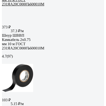
373 ₽
37.3 ₽/м
Шнур ШВВП
Камкабель 2x0.75
мм 10 м ГОСТ
231ЯA20C0000Ъ600010М
4.7
(97)
103 ₽
5.15 ₽/м