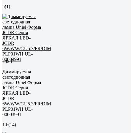
5
(1)
239 ₽
Диммируемая
светодиодная
лампа Uniel Форма
JCDR Серия
ЯРКАЯ LED-
JCDR
6W/WW/GU5.3/FR/DIM
PLP01WH UL-
00003991
1.6
(14)