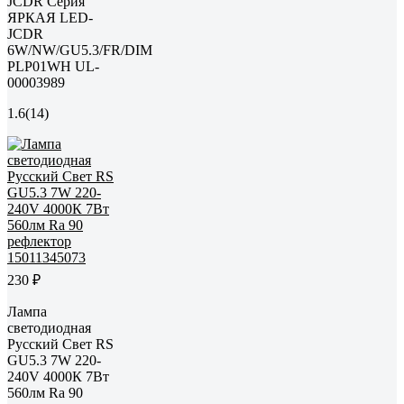
JCDR Серия
ЯРКАЯ LED-
JCDR
6W/NW/GU5.3/FR/DIM
PLP01WH UL-
00003989
1.6
(14)
230 ₽
Лампа
светодиодная
Русский Свет RS
GU5.3 7W 220-
240V 4000К 7Вт
560лм Ra 90