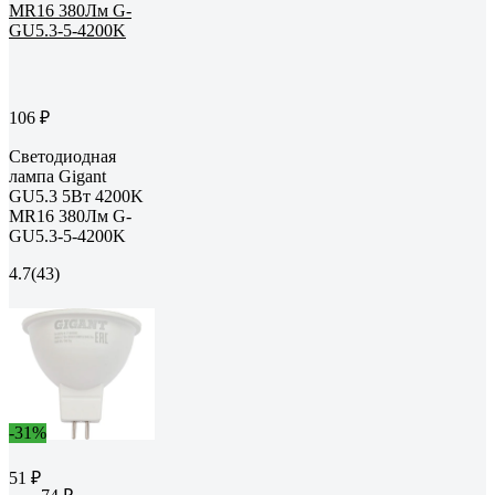
106 ₽
Светодиодная
лампа Gigant
GU5.3 5Вт 4200K
MR16 380Лм G-
GU5.3-5-4200K
4.7
(43)
-31%
51 ₽