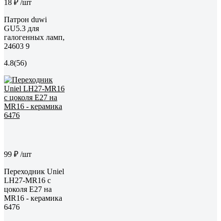
18 ₽
/шт
Патрон duwi
GU5.3 для
галогенных ламп,
24603 9
4.8
(56)
99 ₽
/шт
Переходник Uniel
LH27-MR16 с
цоколя Е27 на
MR16 - керамика
6476