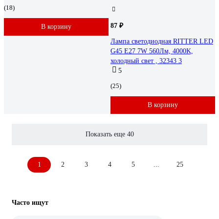
(18)
87 ₽
В корзину
Лампа светодиодная RITTER LED
G45 Е27 7W 560Лм, 4000K,
холодный свет , 32343 3
5
(25)
В корзину
Показать еще 40
1
2
3
4
5
...
25
Часто ищут