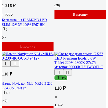
1 216 ₽
(28)
В корзину
1 255 ₽
Блок питания DIAMOND LED
SLIM-12V-3Y-100W-IP67-HH
5
(2)
В корзину
110 ₽
-4%
Лампа Navigator NLL-MR16-3-230-
110 ₽
4K-GU5.3 94127
4.7
(49)
114 ₽