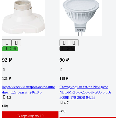
-24%
-24%
92 ₽
90 ₽
121 ₽
119 ₽
Керамический патрон-основание
Светодиодная лампа Navigator
duwi E27 белый, 24618 3
NLL-MR16-5-230-3K-GU5.3 5Вт
4.2
3000К 170-260В 94263
4.7
(40)
(49)
В корзину по 10