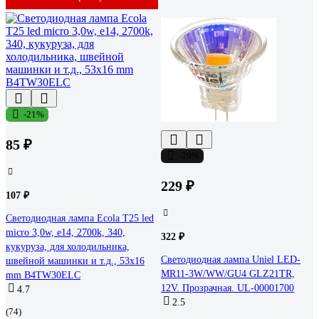
-21%
85 ₽
-29%
229 ₽
107 ₽
Светодиодная лампа Ecola T25 led
micro 3,0w, e14, 2700k, 340,
322 ₽
кукуруза, для холодильника,
Светодиодная лампа Uniel LED-
швейной машинки и т.д., 53x16
MR11-3W/WW/GU4 GLZ21TR,
mm B4TW30ELC
12V. Прозрачная. UL-00001700
4.7
2.5
(74)