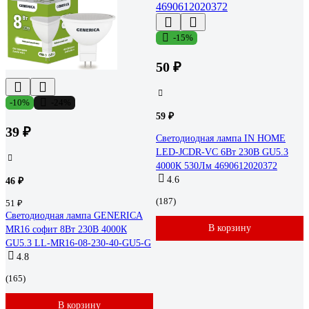
-15%
50 ₽
-10%
-24%
59 ₽
39 ₽
Светодиодная лампа IN HOME
LED-JCDR-VC 6Вт 230В GU5.3
4000К 530Лм 4690612020372
4.6
46 ₽
(187)
51 ₽
Светодиодная лампа GENERICA
В корзину
MR16 софит 8Вт 230В 4000К
GU5.3 LL-MR16-08-230-40-GU5-G
4.8
(165)
В корзину