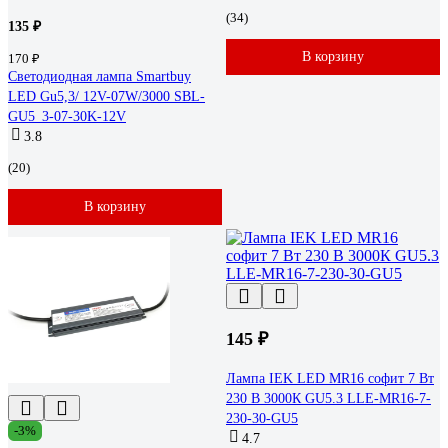
(34)
135 ₽
В корзину
170 ₽
Светодиодная лампа Smartbuy
LED Gu5,3/ 12V-07W/3000 SBL-
GU5_3-07-30K-12V
3.8
(20)
В корзину
145 ₽
Лампа IEK LED MR16 софит 7 Вт
230 В 3000К GU5.3 LLE-MR16-7-
230-30-GU5
-3%
4.7