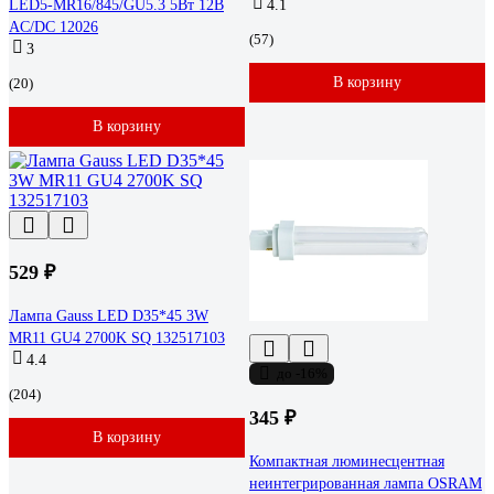
LED5-MR16/845/GU5.3 5Вт 12В
4.1
AC/DC 12026
(57)
3
В корзину
(20)
В корзину
529 ₽
Лампа Gauss LED D35*45 3W
MR11 GU4 2700K SQ 132517103
4.4
до -16%
(204)
345 ₽
В корзину
Компактная люминесцентная
неинтегрированная лампа OSRAM