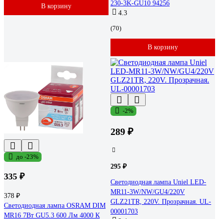
230-3K-GU10 94256
В корзину
4.3
(70)
В корзину
-2%
289 ₽
до -23%
295 ₽
335 ₽
Светодиодная лампа Uniel LED-
MR11-3W/NW/GU4/220V
378 ₽
GLZ21TR, 220V. Прозрачная. UL-
Светодиодная лампа OSRAM DIM
00001703
MR16 7Вт GU5.3 600 Лм 4000 К