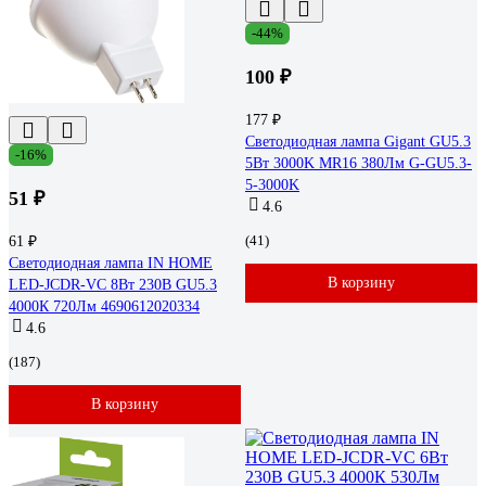
-44%
100 ₽
177 ₽
Светодиодная лампа Gigant GU5.3
-16%
5Вт 3000K MR16 380Лм G-GU5.3-
5-3000K
51 ₽
4.6
(41)
61 ₽
Светодиодная лампа IN HOME
В корзину
LED-JCDR-VC 8Вт 230В GU5.3
4000К 720Лм 4690612020334
4.6
(187)
В корзину