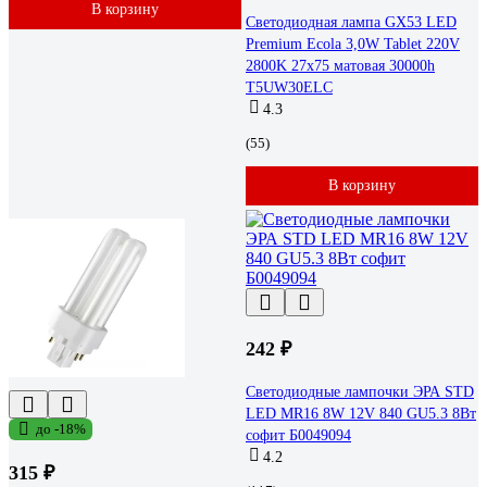
В корзину
Светодиодная лампа GX53 LED
Premium Ecola 3,0W Tablet 220V
2800K 27x75 матовая 30000h
T5UW30ELC
4.3
(55)
В корзину
242 ₽
Светодиодные лампочки ЭРА STD
LED MR16 8W 12V 840 GU5.3 8Вт
до -18%
софит Б0049094
4.2
315 ₽