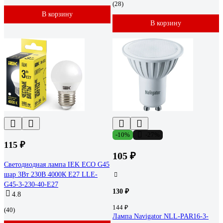
(28)
В корзину
В корзину
-10%
-27%
115 ₽
105 ₽
Светодиодная лампа IEK ECO G45
шар 3Вт 230В 4000К E27 LLE-
G45-3-230-40-E27
130 ₽
4.8
144 ₽
(40)
Лампа Navigator NLL-PAR16-3-