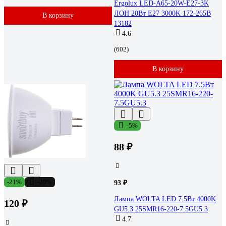
Ergolux LED-A65-20W-E27-3K
ЛОН 20Вт E27 3000K 172-265В
В корзину
13182
4.6
(602)
В корзину
-5%
88 ₽
-21%
-29%
93 ₽
Лампа WOLTA LED 7.5Вт 4000K
120 ₽
GU5.3 25SMR16-220-7.5GU5.3
4.7