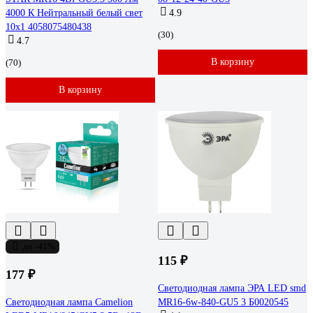
4000 К Нейтральный белый свет
4.9
10х1 4058075480438
(30)
4.7
В корзину
(70)
В корзину
до -41%
115 ₽
177 ₽
Светодиодная лампа ЭРА LED smd
Светодиодная лампа Camelion
MR16-6w-840-GU5 3 Б0020545