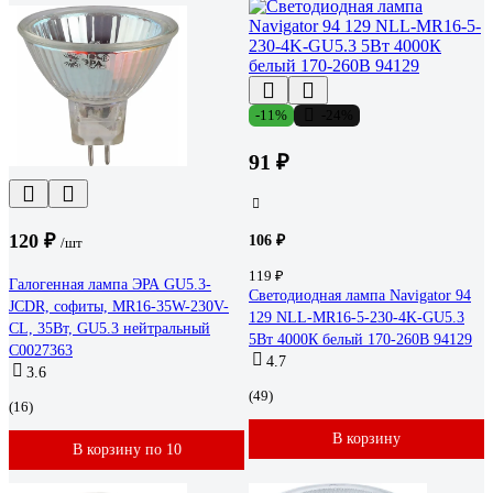
-11%
-24%
91 ₽
120 ₽
106 ₽
/шт
119 ₽
Галогенная лампа ЭРА GU5.3-
Светодиодная лампа Navigator 94
JCDR, софиты, MR16-35W-230V-
129 NLL-MR16-5-230-4K-GU5.3
CL, 35Вт, GU5.3 нейтральный
5Вт 4000К белый 170-260В 94129
C0027363
4.7
3.6
(49)
(16)
В корзину
В корзину по 10