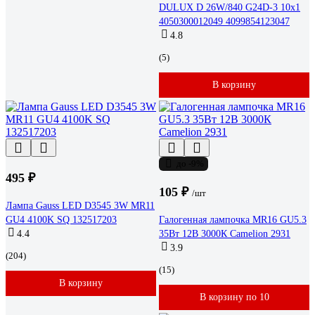
DULUX D 26W/840 G24D-3 10x1
4050300012049 4099854123047
4.8
(5)
В корзину
до -9%
495 ₽
105 ₽
/шт
Лампа Gauss LED D3545 3W MR11
GU4 4100K SQ 132517203
Галогенная лампочка MR16 GU5.3
4.4
35Вт 12В 3000К Camelion 2931
3.9
(204)
(15)
В корзину
В корзину по 10