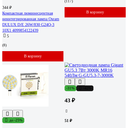
(117)
344 ₽
В корзину
Компактная люминесцентная
неинтегрированная лампа Osram
DULUX D/E 26W/830 G24Q-3
10X1 4099854122439
5
(8)
В корзину
-31%
-42%
43 ₽
до -25%
51 ₽