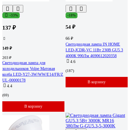
-33%
-18%
54 ₽
137 ₽
66 ₽
Светодиодная лампа IN HOME
149 ₽
LED-JCDR-VC 11Вт 230В GU5.3
4000К 990Лм 4690612020358
203 ₽
4.6
Светодиодная лампа для
холодильников Volpe Матовая
(187)
колба LED-Y27-3W/WW/E14/FR/Z
UL-00000178
В корзину
4.4
(69)
В корзину