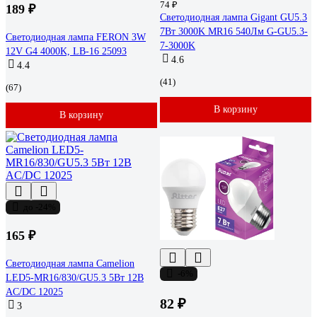
74 ₽
189 ₽
Светодиодная лампа Gigant GU5.3
7Вт 3000K MR16 540Лм G-GU5.3-
Светодиодная лампа FERON 3W
7-3000K
12V G4 4000K, LB-16 25093
4.6
4.4
(41)
(67)
В корзину
В корзину
до -24%
165 ₽
Светодиодная лампа Camelion
-6%
LED5-MR16/830/GU5.3 5Вт 12В
AC/DC 12025
82 ₽
3