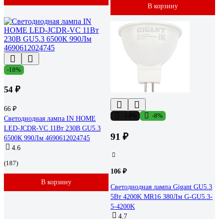
В корзину
-18%
54 ₽
66 ₽
-14%
-8%
Светодиодная лампа IN HOME
LED-JCDR-VC 11Вт 230В GU5.3
91 ₽
6500К 990Лм 4690612024745
4.6
(187)
106 ₽
В корзину
Светодиодная лампа Gigant GU5.3
5Вт 4200K MR16 380Лм G-GU5.3-
5-4200K
4.7