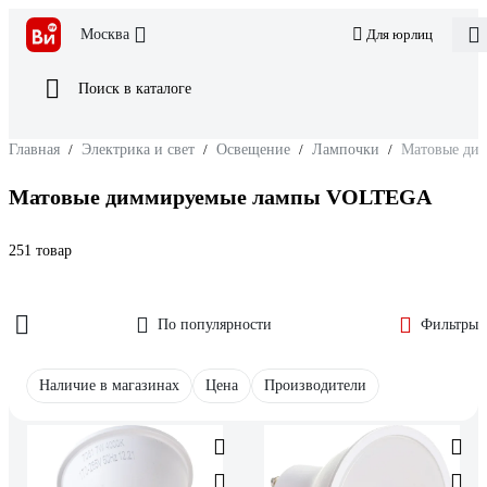
Москва
Для юрлиц
Поиск в каталоге
Главная
/
Электрика и свет
/
Освещение
/
Лампочки
/
Матовые ди
Матовые диммируемые лампы VOLTEGA
251 товар
По популярности
Фильтры
Наличие в магазинах
Цена
Производители