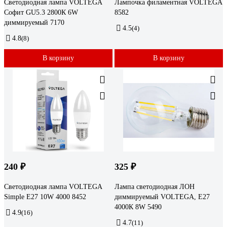
Светодиодная лампа VOLTEGA
Лампочка филаментная VOLTEGA
Софит GU5.3 2800К 6W
8582
диммируемый 7170
4.5
(4)
4.8
(8)
В корзину
В корзину
240 ₽
325 ₽
Светодиодная лампа VOLTEGA
Лампа светодиодная ЛОН
Simple E27 10W 4000 8452
диммируемый VOLTEGA, Е27
4000К 8W 5490
4.9
(16)
4.7
(11)