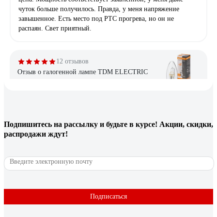
чуток больше получилось. Правда, у меня напряжение
завышенное. Есть место под РТС прогрева, но он не
распаян. Свет приятный.
12 отзывов
Отзыв о галогенной лампе TDM ELECTRIC
Свеча прозрачная, 28 Вт-230 В-Е27 SQ0341-
0095
Владислав
21.05.2025
Подпишитесь
на рассылку
и будьте в курсе! Акции, скидки,
Свет теплый, при низком напряжении не отключаются
распродажи ждут!
полностью, как это делают светодиоды, а чуть-чуть снижают
яркость, при долгой эксплуатации не снижается световой
поток, нет стробоскопического эффекта (для меня этот
фактор ключевой, поскольку мерцание подсведки экрана
накладывается на мерцание лампы /если это светодиод/ и
глаза устают.
Подписаться