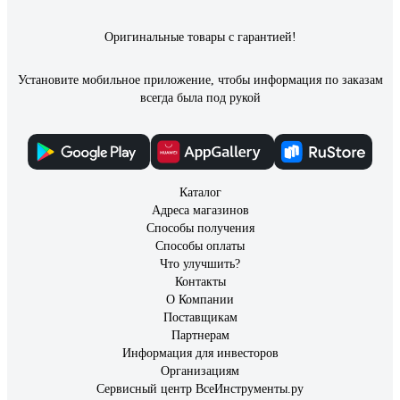
13 отзывов
Отзыв о криптоновой лампе Focusray KRP10
Оригинальные товары с гарантией!
2,2V 0,47A 621107
Установите мобильное приложение, чтобы информация по заказам
Михаил Сергеевич У.
04.01.2023
всегда была под рукой
Отличное качество, долгий срок службы, приемлемая цена,
удобная и информативная упаковка, надёжный и
ответственный производитель, т.к. брака совсем нет.
Приятный, тёплый, очень мягкий свет. Эти лампы не боятся
низких температур.
Каталог
Адреса магазинов
Способы получения
Способы оплаты
Что улучшить?
Контакты
О Компании
Поставщикам
Партнерам
Информация для инвесторов
Организациям
Сервисный центр ВсеИнструменты.ру