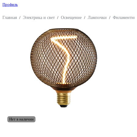
Профиль
Главная
/
Электрика и свет
/
Освещение
/
Лампочки
/
Филаментны
Нет в наличии