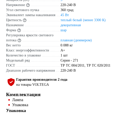
Напряжение
220-240 В
Угол светового пучка
360 град
Эквивалент лампы накаливания
45 Вт
Цветность
теплый белый (менее 3300 К)
Назначение
декоративная
Форма
шар
Регулировка яркости светового
потока
плавная (диммером)
Вес нетто
0.088 кг
Класс энергоэффективности
A+
Количество в упаковке
1 шт
Модельный ряд
Серия - 271
ГОСТ
ТР ТС 004/2011, ТР ТС 020/2011
Диапазон рабочего напряжения
220-240 В
Гарантия производителя 2 года
на товары VOLTEGA
Комплектация
Лампа
Упаковка
Упаковка