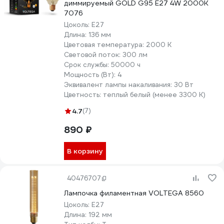
диммируемый GOLD G95 Е27 4W 2000К
7076
Цоколь:
E27
Длина:
136 мм
Цветовая температура:
2000 К
Световой поток:
300 лм
Срок службы:
50000 ч
Мощность (Вт):
4
Эквивалент лампы накаливания:
30 Вт
Цветность:
теплый белый (менее 3300 К)
4.7
(7)
890 ₽
В корзину
40476707
Лампочка филаментная VOLTEGA 8560
Цоколь:
E27
Длина:
192 мм