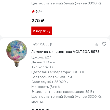
Цветность:
теплый белый (менее 3300 К)
5
(4)
275 ₽
В корзину
40475855
Лампочка филаментная VOLTEGA 8573
Цоколь:
E27
Длина:
130 мм
Тип колбы:
G
Цветовая температура:
3000 К
Световой поток:
350 лм
Срок службы:
35000 ч
Мощность (Вт):
4
Эквивалент лампы накаливания:
35 Вт
Цветность:
теплый белый (менее 3300 К),
цветная