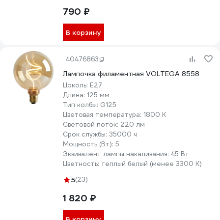
790 ₽
В корзину
40476863
Лампочка филаментная VOLTEGA 8558
Цоколь:
E27
Длина:
125 мм
Тип колбы:
G125
Цветовая температура:
1800 К
Световой поток:
220 лм
Срок службы:
35000 ч
Мощность (Вт):
5
Эквивалент лампы накаливания:
45 Вт
Цветность:
теплый белый (менее 3300 К)
5
(23)
1 820 ₽
В корзину