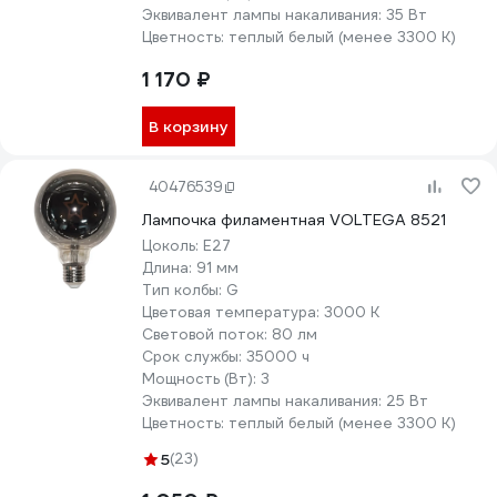
Эквивалент лампы накаливания:
35 Вт
Цветность:
теплый белый (менее 3300 К)
1 170 ₽
В корзину
40476539
Лампочка филаментная VOLTEGA 8521
Цоколь:
E27
Длина:
91 мм
Тип колбы:
G
Цветовая температура:
3000 К
Световой поток:
80 лм
Срок службы:
35000 ч
Мощность (Вт):
3
Эквивалент лампы накаливания:
25 Вт
Цветность:
теплый белый (менее 3300 К)
5
(23)