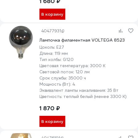
1 680 ₽
В корзину
40477931
Лампочка филаментная VOLTEGA 8523
Цоколь:
E27
Длина:
119 мм
Тип колбы:
G120
Цветовая температура:
3000 К
Световой поток:
120 лм
Срок службы:
35000 ч
Мощность (Вт):
4
Эквивалент лампы накаливания:
35 Вт
Цветность:
теплый белый (менее 3300 К)
1 870 ₽
В корзину