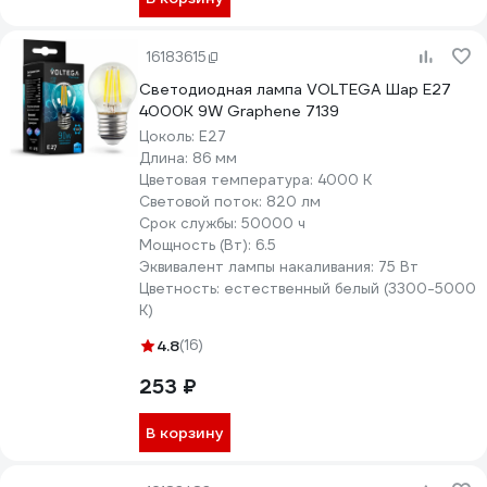
16183615
Светодиодная лампа VOLTEGA Шар E27
4000K 9W Graphene 7139
Цоколь:
E27
Длина:
86 мм
Цветовая температура:
4000 К
Световой поток:
820 лм
Срок службы:
50000 ч
Мощность (Вт):
6.5
Эквивалент лампы накаливания:
75 Вт
Цветность:
естественный белый (3300-5000
К)
4.8
(16)
253 ₽
В корзину