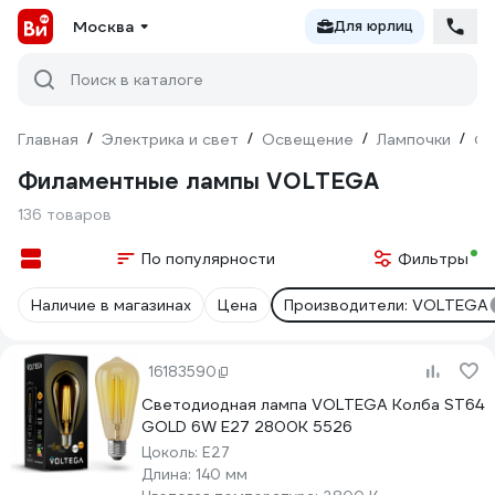
Москва
Для юрлиц
Поиск в каталоге
Главная
/
Электрика и свет
/
Освещение
/
Лампочки
/
Фи
Филаментные лампы VOLTEGA
136 товаров
По популярности
Фильтры
Наличие в магазинах
Цена
Производители: VOLTEGA
16183590
Светодиодная лампа VOLTEGA Колба ST64
GOLD 6W Е27 2800К 5526
Цоколь:
E27
Длина:
140 мм