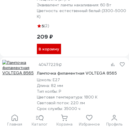
Эквивалент лампы накаливания:
60 Вт
Цветность:
естественный белый (3300-5000
К)
5
(2)
209 ₽
В корзину
40477229
Лампочка филаментная VOLTEGA 8565
Цоколь:
E27
Длина:
82 мм
Тип колбы:
P
Цветовая температура:
1800 К
Световой поток:
220 лм
Срок службы:
35000 ч
Мощность (Вт):
4
Эквивалент лампы накаливания:
35 Вт
Главная
Каталог
Корзина
Избранное
Профиль
Цветность:
теплый белый (менее 3300 К)