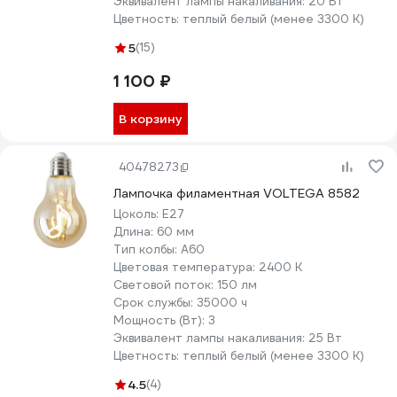
Эквивалент лампы накаливания:
20 Вт
Цветность:
теплый белый (менее 3300 К)
5
(15)
1 100 ₽
В корзину
40478273
Лампочка филаментная VOLTEGA 8582
Цоколь:
E27
Длина:
60 мм
Тип колбы:
A60
Цветовая температура:
2400 К
Световой поток:
150 лм
Срок службы:
35000 ч
Мощность (Вт):
3
Эквивалент лампы накаливания:
25 Вт
Цветность:
теплый белый (менее 3300 К)
4.5
(4)