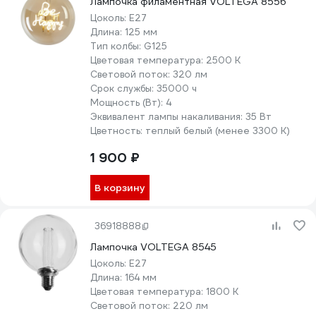
Лампочка филаментная VOLTEGA 8556
Цоколь:
E27
Длина:
125 мм
Тип колбы:
G125
Цветовая температура:
2500 К
Световой поток:
320 лм
Срок службы:
35000 ч
Мощность (Вт):
4
Эквивалент лампы накаливания:
35 Вт
Цветность:
теплый белый (менее 3300 К)
1 900 ₽
В корзину
36918888
Лампочка VOLTEGA 8545
Цоколь:
E27
Длина:
164 мм
Цветовая температура:
1800 К
Световой поток:
220 лм