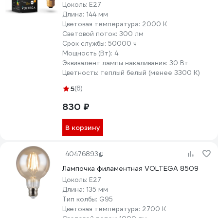
Цоколь:
E27
Длина:
144 мм
Цветовая температура:
2000 К
Световой поток:
300 лм
Срок службы:
50000 ч
Мощность (Вт):
4
Эквивалент лампы накаливания:
30 Вт
Цветность:
теплый белый (менее 3300 К)
5
(6)
830 ₽
В корзину
40476893
Лампочка филаментная VOLTEGA 8509
Цоколь:
E27
Длина:
135 мм
Тип колбы:
G95
Цветовая температура:
2700 К