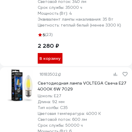
Световой поток:
340 лм
Срок службы:
35000 ч
Мощность (Вт):
4
Эквивалент лампы накаливания:
35 Вт
Цветность:
теплый белый (менее 3300 К)
5
(23)
2 280 ₽
В корзину
16183502
Светодиодная лампа VOLTEGA Свеча Е27
4000К 6W 7029
Цоколь:
E27
Длина:
92 мм
Тип колбы:
C35
Цветовая температура:
4000 К
Световой поток:
600 лм
Срок службы:
50000 ч
Мощность (Вт):
6