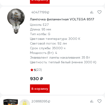
40477199
Лампочка филаментная VOLTEGA 8517
Цоколь:
E27
Длина:
95 мм
Тип колбы:
G
Цветовая температура:
3000 К
Световой поток:
92 лм
Срок службы:
35000 ч
Мощность (Вт):
4
Эквивалент лампы накаливания:
35 Вт
Цветность:
теплый белый (менее 3300 К)
5
(23)
930 ₽
В корзину
20866395