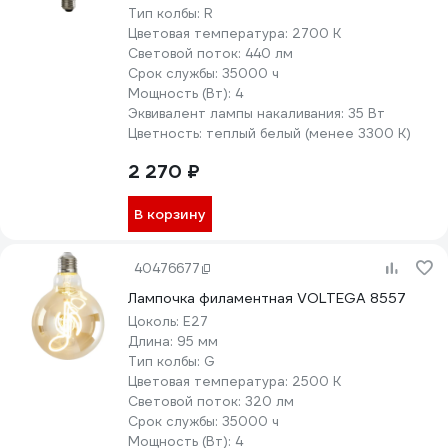
Тип колбы:
R
Цветовая температура:
2700 К
Световой поток:
440 лм
Срок службы:
35000 ч
Мощность (Вт):
4
Эквивалент лампы накаливания:
35 Вт
Цветность:
теплый белый (менее 3300 К)
2 270 ₽
В корзину
40476677
Лампочка филаментная VOLTEGA 8557
Цоколь:
E27
Длина:
95 мм
Тип колбы:
G
Цветовая температура:
2500 К
Световой поток:
320 лм
Срок службы:
35000 ч
Мощность (Вт):
4