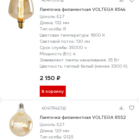
40476191
Лампочка филаментная VOLTEGA 8544
Цоколь:
E27
Длина:
132 мм
Тип колбы:
R
Цветовая температура:
1800 К
Световой поток:
130 лм
Срок службы:
35000 ч
Мощность (Вт):
4
Эквивалент лампы накаливания:
35 Вт
Цветность:
теплый белый (менее 3300 К)
2 150 ₽
В корзину
40478423
Лампочка филаментная VOLTEGA 8552
Цоколь:
E27
Длина:
125 мм
Тип колбы:
G125