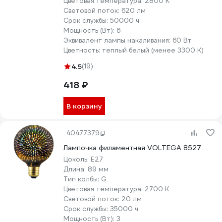
Цветовая температура:
2800 К
Световой поток:
620 лм
Срок службы:
50000 ч
Мощность (Вт):
6
Эквивалент лампы накаливания:
60 Вт
Цветность:
теплый белый (менее 3300 К)
4.5
(19)
418 ₽
В корзину
40477379
Лампочка филаментная VOLTEGA 8527
Цоколь:
E27
Длина:
89 мм
Тип колбы:
G
Цветовая температура:
2700 К
Световой поток:
20 лм
Срок службы:
35000 ч
Мощность (Вт):
3