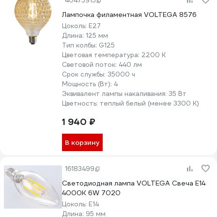
40475915
Лампочка филаментная VOLTEGA 8576
Цоколь:
E27
Длина:
125 мм
Тип колбы:
G125
Цветовая температура:
2200 К
Световой поток:
440 лм
Срок службы:
35000 ч
Мощность (Вт):
4
Эквивалент лампы накаливания:
35 Вт
Цветность:
теплый белый (менее 3300 К)
1 940 ₽
В корзину
16183499
Светодиодная лампа VOLTEGA Свеча Е14
4000К 6W 7020
Цоколь:
E14
Длина:
95 мм