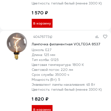
Цветность:
теплый белый (менее 3300 К)
1 570 ₽
В корзину
40476773
Лампочка филаментная VOLTEGA 8537
Цоколь:
E27
Длина:
125 мм
Тип колбы:
G125
Цветовая температура:
1800 К
Световой поток:
220 лм
Срок службы:
35000 ч
Мощность (Вт):
5
Эквивалент лампы накаливания:
45 Вт
Цветность:
теплый белый (менее 3300 К)
1 820 ₽
В корзину