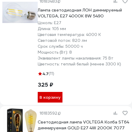
16183483
Лампа светодиодная ЛОН диммируемый
VOLTEGA, Е27 4000К 8W 5490
Цоколь:
E27
Длина:
105 мм
Цветовая температура:
4000 К
Световой поток:
820 лм
Срок службы:
50000 ч
Мощность (Вт):
8
Эквивалент лампы накаливания:
75 Вт
Цветность:
теплый белый (менее 3300 К)
4.7
(11)
325 ₽
В корзину
16183592
Светодиодная лампа VOLTEGA Колба ST64
диммируемая GOLD E27 4W 2000K 7077