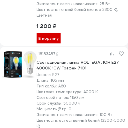
Эквивалент лампы накаливания:
25 Вт
Цветность:
теплый белый (менее 3300 К),
цветная
1 200 ₽
В корзину
16183487
Светодиодная лампа VOLTEGA ЛОН Е27
4000К 10W Графен 7101
Цоколь:
E27
Длина:
105 мм
Тип колбы:
A60
Цветовая температура:
4000 К
Световой поток:
1150 лм
Срок службы:
50000 ч
Мощность (Вт):
10
Эквивалент лампы накаливания:
100 Вт
Цветность:
естественный белый (3300-5000
К)