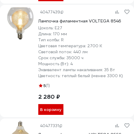
40477439
Лампочка филаментная VOLTEGA 8546
Цоколь:
E27
Длина:
170 мм
Тип колбы:
R
Цветовая температура:
2700 К
Световой поток:
440 лм
Срок службы:
35000 ч
Мощность (Вт):
4
Эквивалент лампы накаливания:
35 Вт
Цветность:
теплый белый (менее 3300 К)
5
(1)
2 280 ₽
В корзину
40477331