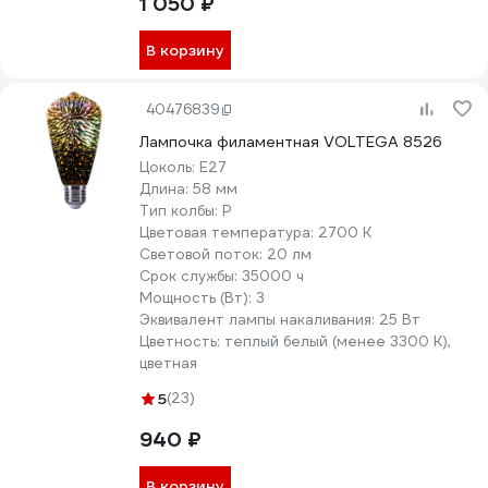
1 050 ₽
В корзину
40476839
Лампочка филаментная VOLTEGA 8526
Цоколь:
E27
Длина:
58 мм
Тип колбы:
P
Цветовая температура:
2700 К
Световой поток:
20 лм
Срок службы:
35000 ч
Мощность (Вт):
3
Эквивалент лампы накаливания:
25 Вт
Цветность:
теплый белый (менее 3300 К),
цветная
5
(23)
940 ₽
В корзину