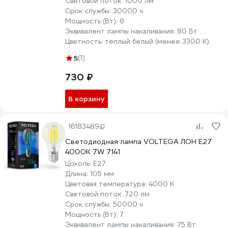
Световой поток:
1000 лм
Срок службы:
30000 ч
Мощность (Вт):
8
Эквивалент лампы накаливания:
80 Вт
Цветность:
теплый белый (менее 3300 К)
5
(1)
730 ₽
В корзину
16183489
Светодиодная лампа VOLTEGA ЛОН Е27
4000К 7W 7141
Цоколь:
E27
Длина:
105 мм
Цветовая температура:
4000 К
Световой поток:
720 лм
Срок службы:
50000 ч
Мощность (Вт):
7
Эквивалент лампы накаливания:
75 Вт