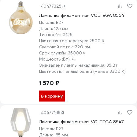
40477325
Лампочка филаментная VOLTEGA 8554
Цоколь:
E27
Длина:
125 мм
Тип колбы:
G125
Цветовая температура:
2500 К
Световой поток:
320 лм
Срок службы:
35000 ч
Мощность (Вт):
4
Эквивалент лампы накаливания:
35 Вт
Цветность:
теплый белый (менее 3300 К)
1 570 ₽
В корзину
40477169
Лампочка филаментная VOLTEGA 8547
Цоколь:
E27
Длина:
165 мм