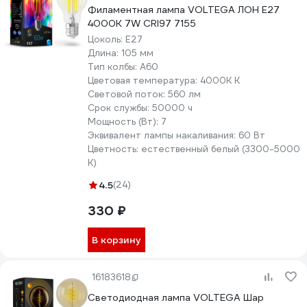
Филаментная лампа VOLTEGA ЛОН Е27
4000К 7W CRI97 7155
Цоколь:
E27
Длина:
105 мм
Тип колбы:
A60
Цветовая температура:
4000К К
Световой поток:
560 лм
Срок службы:
50000 ч
Мощность (Вт):
7
Эквивалент лампы накаливания:
60 Вт
Цветность:
естественный белый (3300-5000
К)
4.5
(24)
330 ₽
В корзину
16183618
Светодиодная лампа VOLTEGA Шар