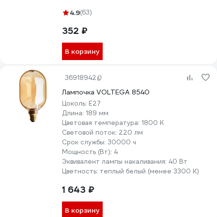
4.9
(63)
352 ₽
В корзину
36918942
Лампочка VOLTEGA 8540
Цоколь:
E27
Длина:
189 мм
Цветовая температура:
1800 К
Световой поток:
220 лм
Срок службы:
30000 ч
Мощность (Вт):
4
Эквивалент лампы накаливания:
40 Вт
Цветность:
теплый белый (менее 3300 К)
1 643 ₽
В корзину