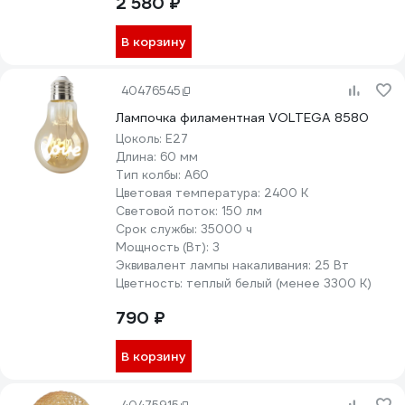
2 580 ₽
В корзину
40476545
Лампочка филаментная VOLTEGA 8580
Цоколь:
E27
Длина:
60 мм
Тип колбы:
A60
Цветовая температура:
2400 К
Световой поток:
150 лм
Срок службы:
35000 ч
Мощность (Вт):
3
Эквивалент лампы накаливания:
25 Вт
Цветность:
теплый белый (менее 3300 К)
790 ₽
В корзину