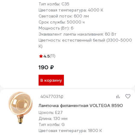
Тип колбы:
C35
Цветовая температура:
4000 К
Световой поток:
600 лм
Срок службы:
50000 ч
Мощность (Вт):
6
Эквивалент лампы накаливания:
60 Вт
Цветность:
естественный белый (3300-5000
К)
4.5
(11)
190 ₽
В корзину
40477031
Лампочка филаментная VOLTEGA 8590
Цоколь:
E27
Длина:
130 мм
Тип колбы:
G
Цветовая температура:
1800 К