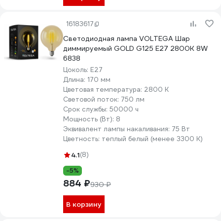
16183617
Светодиодная лампа VOLTEGA Шар
диммируемый GOLD G125 Е27 2800К 8W
6838
Цоколь:
E27
Длина:
170 мм
Цветовая температура:
2800 К
Световой поток:
750 лм
Срок службы:
50000 ч
Мощность (Вт):
8
Эквивалент лампы накаливания:
75 Вт
Цветность:
теплый белый (менее 3300 К)
4.1
(8)
-5%
884 ₽
930 ₽
В корзину