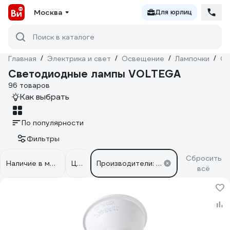
Москва
Для юрлиц
Поиск в каталоге
Главная
/
Электрика и свет
/
Освещение
/
Лампочки
/
Св
Светодиодные лампы VOLTEGA
96 товаров
Как выбрать
По популярности
Фильтры
Сбросить
Наличие в магазинах
Цена
Производители: VOLTEGA
всё