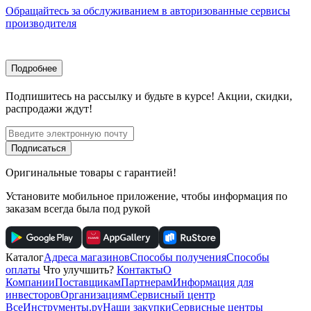
Обращайтесь за обслуживанием в авторизованные сервисы
производителя
Подробнее
Подпишитесь
на рассылку
и будьте в курсе! Акции, скидки,
распродажи ждут!
Подписаться
Оригинальные товары с гарантией!
Установите мобильное приложение, чтобы информация по
заказам всегда была под рукой
Каталог
Адреса магазинов
Способы получения
Способы
оплаты
Что улучшить?
Контакты
О
Компании
Поставщикам
Партнерам
Информация для
инвесторов
Организациям
Сервисный центр
ВсеИнструменты.ру
Наши закупки
Сервисные центры