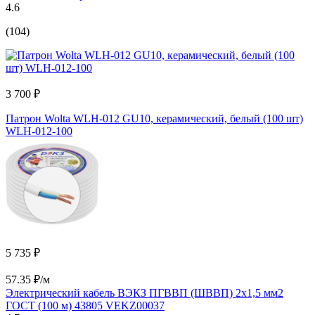
4.6
(104)
3 700 ₽
Патрон Wolta WLH-012 GU10, керамический, белый (100 шт)
WLH-012-100
5 735 ₽
57.35 ₽/м
Электрический кабель ВЭКЗ ПГВВП (ШВВП) 2x1,5 мм2
ГОСТ (100 м) 43805 VEKZ00037