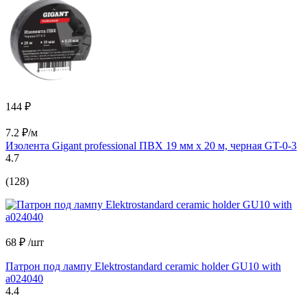
144 ₽
7.2 ₽/м
Изолента Gigant professional ПВХ 19 мм х 20 м, черная GT-0-3
4.7
(128)
68 ₽
/шт
Патрон под лампу Elektrostandard ceramic holder GU10 with
a024040
4.4