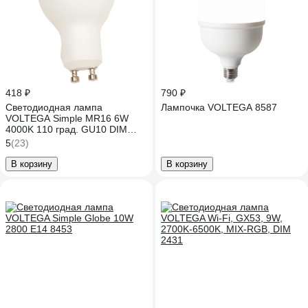
418 ₽
790 ₽
Светодиодная лампа
Лампочка VOLTEGA 8587
VOLTEGA Simple MR16 6W
4000K 110 град. GU10 DIM
8458
5
(23)
В корзину
В корзину