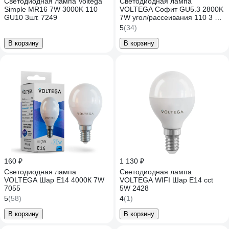
Светодиодная лампа Voltega
Светодиодная лампа
Simple MR16 7W 3000K 110
VOLTEGA Софит GU5.3 2800K
GU10 3шт. 7249
7W угол/рассеивания 110 3 шт
7174
5
(34)
В корзину
В корзину
160 ₽
1 130 ₽
Светодиодная лампа
Светодиодная лампа
VOLTEGA Шар Е14 4000К 7W
VOLTEGA WIFI Шар E14 cct
7055
5W 2428
5
(58)
4
(1)
В корзину
В корзину