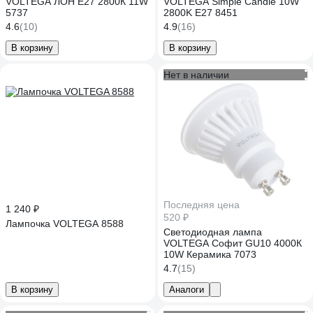
VOLTEGA ЛОН E27 2800К 11W
VOLTEGA Simple Candle 10W
5737
2800K E27 8451
4.6
(10)
4.9
(16)
В корзину
В корзину
Нет в наличии
Последняя цена
1 240 ₽
520 ₽
Лампочка VOLTEGA 8588
Светодиодная лампа
VOLTEGA Софит GU10 4000К
10W Керамика 7073
4.7
(15)
В корзину
Аналоги