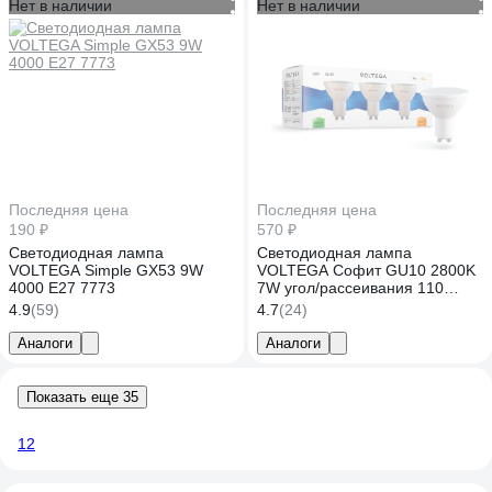
Нет в наличии
Нет в наличии
Последняя цена
Последняя цена
190 ₽
570 ₽
Светодиодная лампа
Светодиодная лампа
VOLTEGA Simple GX53 9W
VOLTEGA Софит GU10 2800K
4000 E27 7773
7W угол/рассеивания 110
Комплект 3шт 7172
4.9
(59)
4.7
(24)
Аналоги
Аналоги
Показать еще 35
1
2