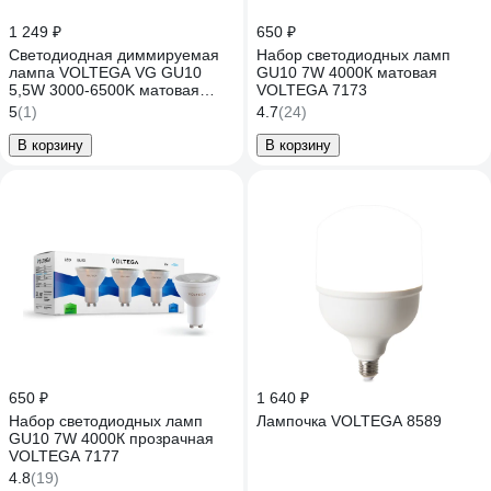
1 249 ₽
650 ₽
Светодиодная диммируемая
Набор светодиодных ламп
лампа VOLTEGA VG GU10
GU10 7W 4000К матовая
5,5W 3000-6500K матовая
VOLTEGA 7173
2426
5
(1)
4.7
(24)
В корзину
В корзину
650 ₽
1 640 ₽
Набор светодиодных ламп
Лампочка VOLTEGA 8589
GU10 7W 4000К прозрачная
VOLTEGA 7177
4.8
(19)