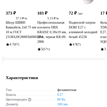
373 ₽
103 ₽
72 ₽
17
/шт
37.3 ₽/м
5.15 ₽/м
Шнур ШВВП
Профессиональная
Подвесной патрон
Коль
Камкабель 2x0.75 мм
изолента ПВХ
DORI Е27 с
TDM
10 м ГОСТ
KRANZ 0,18х19 мм,
клеммной колодкой
Е27,
231ЯA20C0000Ъ600010М
20 м, черная KR-09-
белый 45236
плас
2806
SQ0
4.7
(97)
4.9
(7)
5
(571)
3.
Характеристики
Тип
филаментная
Цоколь
E27
Цветопередача
80 Ra
Диаметр
100 мм