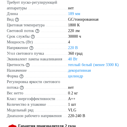
Требует пуско-регулирующей
аппаратуры
нет
Длина
189 мм
Вид
GC/тонированная
Цветовая температура
1800 К
Световой поток
220 лм
Срок службы
30000 ч
Мощность (Вт)
4
Напряжение
220 В
Угол светового пучка
360 град
Эквивалент лампы накаливания
40 Вт
Цветность
теплый белый (менее 3300 К)
Назначение
декоративная
Форма
цилиндр
Регулировка яркости светового
потока
нет
Вес нетто
0.2 кг
Класс энергоэффективности
A++
Количество в упаковке
1 шт
Модельный ряд
VLG
Диапазон рабочего напряжения
220-240 В
Гарантия производителя 2 года