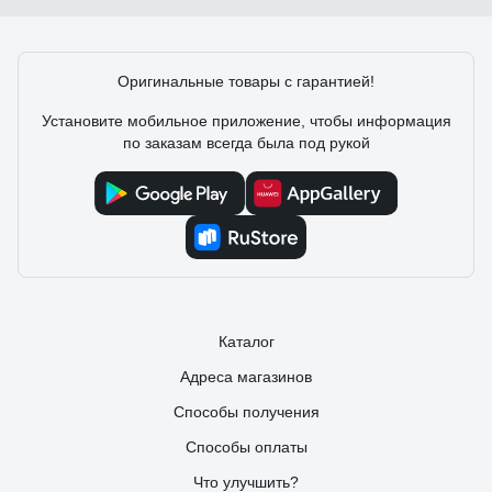
Михаил Сергеевич У.
04.01.2023
Оригинальные товары с гарантией!
Отличное качество, долгий срок службы, приемлемая
цена, удобная и информативная упаковка, надёжный и
Установите мобильное приложение, чтобы информация
ответственный производитель, т.к. брака совсем нет.
по заказам всегда была под рукой
Приятный, тёплый, очень мягкий свет. Эти лампы не
боятся низких температур.
Каталог
Адреса магазинов
Способы получения
Способы оплаты
Что улучшить?