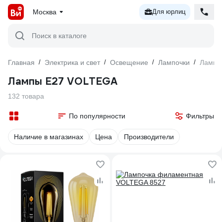
Москва
Для юрлиц
Поиск в каталоге
Главная
/
Электрика и свет
/
Освещение
/
Лампочки
/
Лампы
Лампы Е27 VOLTEGA
132 товара
По популярности
Фильтры
Наличие в магазинах
Цена
Производители