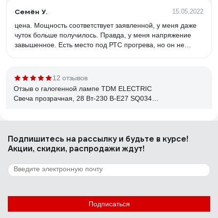
Семён У.
15.05.2022
цена. Мощность соответствует заявленной, у меня даже
чуток больше получилось. Правда, у меня напряжение
завышенное. Есть место под РТС прогрева, но он не
распаян. Свет приятный.
12 отзывов
Отзыв о галогенной лампе TDM ELECTRIC
Свеча прозрачная, 28 Вт-230 В-Е27 SQ0341-
0095
Владислав
21.05.2025
Подпишитесь
на рассылку
и будьте в курсе!
Свет теплый, при низком напряжении не отключаются
Акции, скидки, распродажи ждут!
полностью, как это делают светодиоды, а чуть-чуть
снижают яркость, при долгой эксплуатации не снижается
световой поток, нет стробоскопического эффекта (для
меня этот фактор ключевой, поскольку мерцание
подсведки экрана накладывается на мерцание лампы /
13 отзывов
если это светодиод/ и глаза устают.
Отзыв о криптоновой лампе Focusray KRP10
Подписаться
2,2V 0,47A 621107