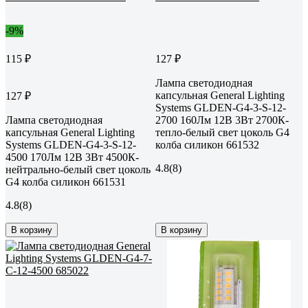
-9%
115 ₽
127 ₽
Лампа светодиодная
капсульная General Lighting
127 ₽
Systems GLDEN-G4-3-S-12-
Лампа светодиодная
2700 160Лм 12В 3Вт 2700К-
капсульная General Lighting
тепло-белый свет цоколь G4
Systems GLDEN-G4-3-S-12-
колба силикон 661532
4500 170Лм 12В 3Вт 4500К-
4.8
(8)
нейтрально-белый свет цоколь
G4 колба силикон 661531
4.8
(8)
В корзину
В корзину