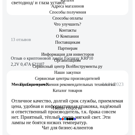
Каталог
светодиод/ и глаза устают.
Адреса магазинов
Способы получения
Способы оплаты
Что улучшить?
Контакты
О Компании
13 отзывов
Поставщикам
Партнерам
Информация для инвесторов
Отзыв о криптоновой лампе Focusray KRP10
Организациям
2,2V 0,47A 621107
Сервисный центр ВсеИнструменты.ру
Наши закупки
Сервисные центры производителей
04.01.2023
Михаил Сергеевич У.
Правила применения рекомендательных технологий
Каталог товаров
Отличное качество, долгий срок службы, приемлемая
цена, удобная и информативная упаковка, надёжный
Наши соцсети
и ответственный производитель, т.к. брака совсем
нет. Приятный, тёплый, очень мягкий свет. Эти
лампы не боятся низких температур.
Чат для бизнес-клиентов