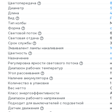
Цветопередача
8
Диаметр
Длина
4
Вид
F
Тип колбы
Форма
с
Световой поток
6
Световая отдача
6
Срок службы
Эквивалент лампы накаливания
1
Цветность
х
Назначение
Регулировка яркости светового потока
н
Диапазон рабочих температур
о
Угол рассеивания
1
Наличие аккумулятора
н
Количество в упаковке
1
Вес нетто
0
Класс энергоэффективности
Диапазон рабочего напряжения
1
Подходит для выключателей с подсветкой
н
Датчик движения
н