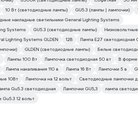
почки)
6500К (светодиодные лампы)
Софитная
50 мм
10 Вт (светодиодные лампы)
GU5.3 (лампы | лампочки)
ные накладные светильники General Lighting Systems
ing Systems
GU5.3 (светодиодные лампы)
Низковольтные 
al Lighting Systems GLDEN
12В
Лампа E27 светодиодная G
ампочки)
GLDEN (светодиодные лампы)
Белые светодиодн
Лампы 100 Вт
Лампочка светодиодная 50 вт
В форме
Лампа накаливания 110 в
Лампа 16 Вт
Лампочки 5 в
G
ные 10Вт
Лампочка на 12 вольт
Светодиодные лампочки дл
ампа Gu5.3 светодиодная
Лампочки GU5,3
лампа светоди
 Gu5.3 12 вольт