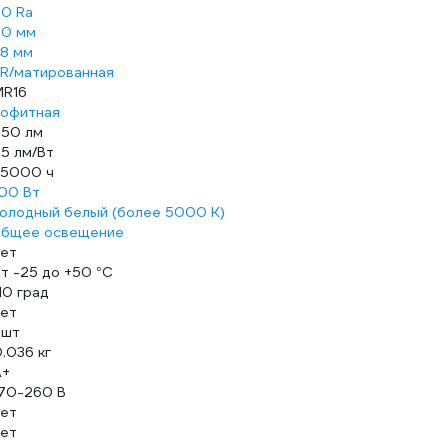
0 Ra
50 мм
8 мм
R/матированная
MR16
офитная
50 лм
5 лм/Вт
35000 ч
00 Вт
олодный белый (более 5000 К)
общее освещение
ет
т -25 до +50 °С
10 град
ет
 шт
.036 кг
A+
70-260 В
ет
ет