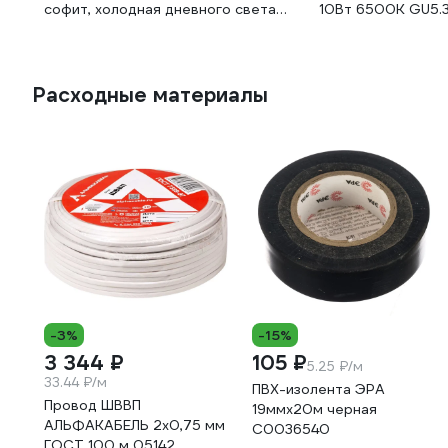
софит, холодная дневного света
10Вт 6500К GU5.3
Б0049095
4099854313639
Расходные материалы
-3%
-15%
3 344 ₽
105 ₽
5.25 ₽/м
33.44 ₽/м
ПВХ-изолента ЭРА
Провод ШВВП
19ммх20м черная
АЛЬФАКАБЕЛЬ 2х0,75 мм
C0036540
ГОСТ 100 м 05142