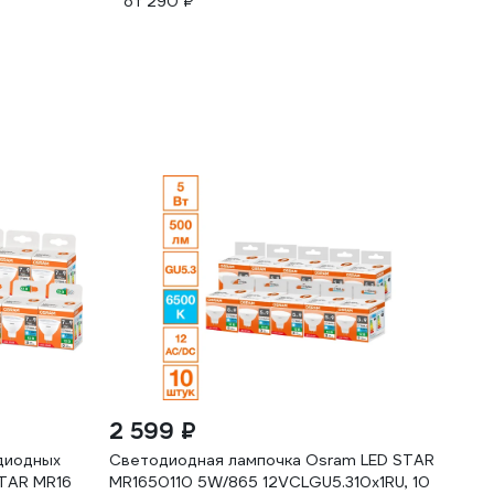
от 290 ₽
2 599 ₽
диодных
Светодиодная лампочка Osram LED STAR
STAR MR16
MR1650110 5W/865 12VCLGU5.310x1RU, 10