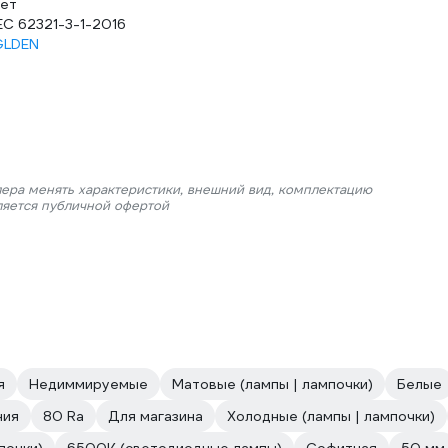
ет
EC 62321-3-1-2016
GLDEN
лера менять характеристики, внешний вид, комплектацию
ляется публичной офертой
я
Недиммируемые
Матовые (лампы | лампочки)
Белые
ния
80 Ra
Для магазина
Холодные (лампы | лампочки)