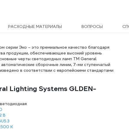
gx
РАСХОДНЫЕ МАТЕРИАЛЫ
ВОПРОСЫ
СП
м серии Эко – это премиальное качество благодаря
тва продукции, обеспечивающее высокий уровень
сновные черты светодиодных ламп ТМ General.
 автоматические сборочные линии, 7-ми ступенчатый
оизведено в соответствии с европейскими стандартами
al Lighting Systems GLDEN-
ветодиодная
0
2 В
U5.3
6500 К