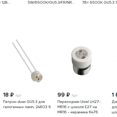
 12В
5W/6500K/GU5.3/FR/NR
7Вт 6500К GU5.3 
UL-00011013
4099854323966
18 ₽
99 ₽
1
/шт
/шт
Патрон duwi GU5.3 для
Переходник Uniel LH27-
Де
галогенных ламп, 24603 9
MR16 с цоколя Е27 на
дл
MR16 - керамика 6476
цо