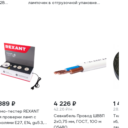
12В
лампочек в отгрузочной упаковке
4099854323874
 889 ₽
4 226 ₽
1 417
42.26 ₽/м
28.34 ₽
мо-тестер REXANT
Севкабель Провод ШВВП
Тканев
я проверки ламп с
2х0,75 мм, ГОСТ, 100 м
хб, чер
колями Е27, Е14, gu5.3,
05480
двухст