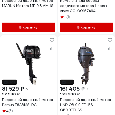
Подвесной лодочный мотор
Комплект для сборки
MARLIN Motors MP 9.8 AMHS
лодочного мотора Habert
люкс 00-00157494
5
(1)
В корзину
В корзину
-12%
-5%
81 529 ₽
161 405 ₽
92 990 ₽
169 900 ₽
Подвесной лодочный мотор
Подвесной лодочный мотор
Parsun F6ABMS-DC
HND OB 9.9 FEHBS
OB9.9FEHBS
4
(3)