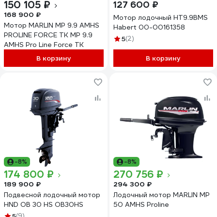
150 105 ₽
127 600 ₽
168 900 ₽
Мотор лодочный HT9.9BMS
Мотор MARLIN MP 9.9 AMHS
Habert 00-00161358
PROLINE FORCE ТК MP 9.9
5
(2)
AMHS Pro Line Force TK
В корзину
В корзину
-8%
-8%
174 800 ₽
270 756 ₽
189 900 ₽
294 300 ₽
Подвесной лодочный мотор
Лодочный мотор MARLIN MP
HND OB 30 HS OB30HS
50 AMHS Proline
5
(9)