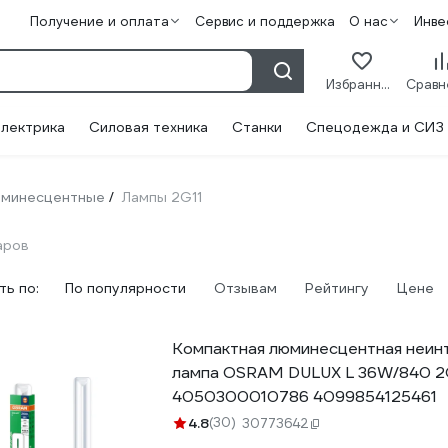
Получение и оплата
Сервис и поддержка
О нас
Инве
Избранное
лектрика
Силовая техника
Станки
Спецодежда и СИЗ
минесцентные
Лампы 2G11
/
аров
ь по:
По популярности
Отзывам
Рейтингу
Цене
Компактная люминесцентная неин
лампа OSRAM DULUX L 36W/840 2G
4050300010786 4099854125461
4.8
(30)
30773642