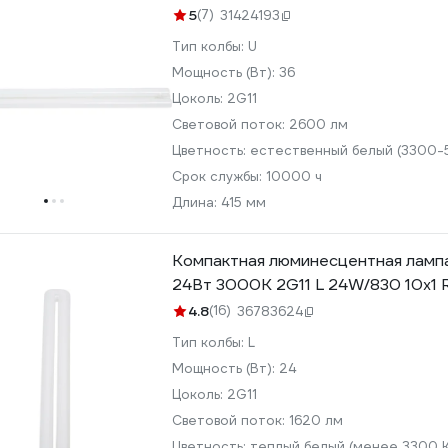
5
(7)
31424193
Тип колбы:
U
Мощность (Вт):
36
Цоколь:
2G11
Световой поток:
2600 лм
Цветность:
естественный белый (3300-
Срок службы:
10000 ч
Длина:
415 мм
Компактная люминесцентная лам
24Вт 3000К 2G11 L 24W/830 10x1
4.8
(16)
36783624
Тип колбы:
L
Мощность (Вт):
24
Цоколь:
2G11
Световой поток:
1620 лм
Цветность:
теплый белый (менее 3300 К