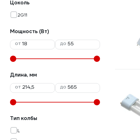
Цоколь
2G11
Мощность (Вт)
от
до
Длина, мм
от
до
Тип колбы
L