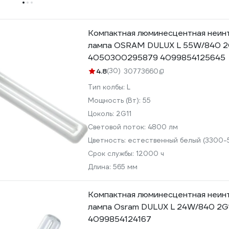
Компактная люминесцентная неин
лампа OSRAM DULUX L 55W/840 2G
4050300295879 4099854125645
4.8
(30)
30773660
Тип колбы:
L
Мощность (Вт):
55
Цоколь:
2G11
Световой поток:
4800 лм
Цветность:
естественный белый (3300-
Срок службы:
12000 ч
Длина:
565 мм
Компактная люминесцентная неин
лампа Osram DULUX L 24W/840 2G1
4099854124167