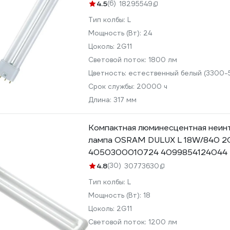
4.5
(6)
18295549
Тип колбы:
L
Мощность (Вт):
24
Цоколь:
2G11
Световой поток:
1800 лм
Цветность:
естественный белый (3300-
Срок службы:
20000 ч
Длина:
317 мм
Компактная люминесцентная неин
лампа OSRAM DULUX L 18W/840 2G
4050300010724 4099854124044
4.8
(30)
30773630
Тип колбы:
L
Мощность (Вт):
18
Цоколь:
2G11
Световой поток:
1200 лм