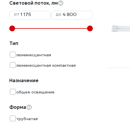
Световой поток, лм
от
до
Тип
люминесцентная
люминесцентная компактная
Назначение
общее освещение
Форма
трубчатая