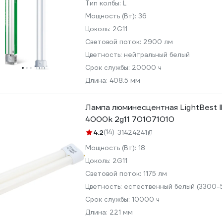
Тип колбы:
L
Мощность (Вт):
36
Цоколь:
2G11
Световой поток:
2900 лм
Цветность:
нейтральный белый
Срок службы:
20000 ч
Длина:
408.5 мм
Лампа люминесцентная LightBest lb
4000k 2g11 701071010
4.2
(14)
31424241
Мощность (Вт):
18
Цоколь:
2G11
Световой поток:
1175 лм
Цветность:
естественный белый (3300-
Срок службы:
10000 ч
Длина:
221 мм