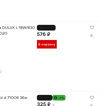
а DULUX L 18W/830
до -9%
4020
576 ₽
В корзину
)
bl d 71006 36w
-27%
-2%
325 ₽