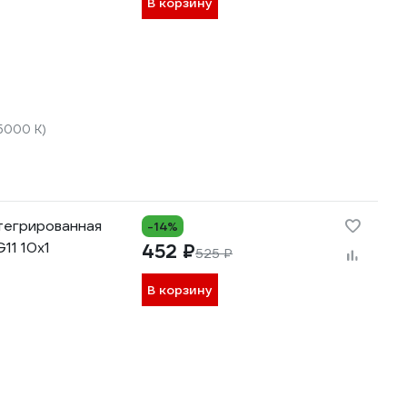
В корзину
5000 К)
тегрированная
-14%
11 10x1
452 ₽
525 ₽
В корзину