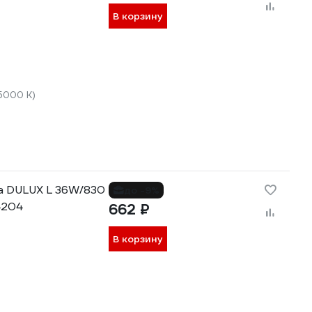
В корзину
5000 К)
а DULUX L 36W/830
до -9%
4204
662 ₽
В корзину