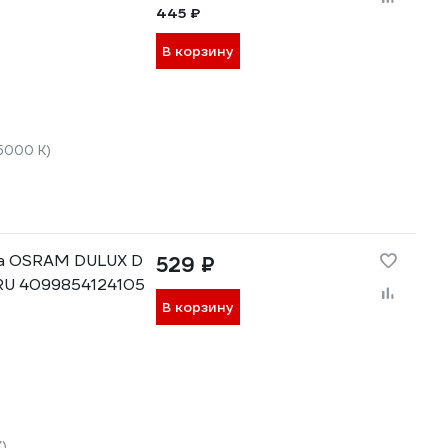
445 ₽
В корзину
5000 К)
па OSRAM DULUX D
529 ₽
 RU 4099854124105
В корзину
)