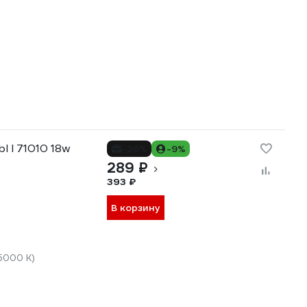
l l 71010 18w
-26%
-9%
289 ₽
393 ₽
В корзину
5000 К)