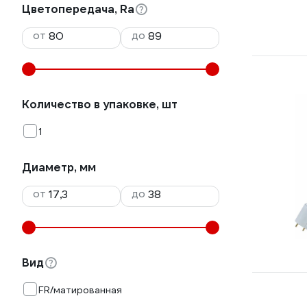
Цветопередача, Ra
от
до
Количество в упаковке, шт
1
Диаметр, мм
от
до
Вид
FR/матированная