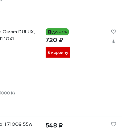
а Osram DULUX,
до -7%
1 10X1
720 ₽
В корзину
5000 К)
bl l 71009 55w
548 ₽