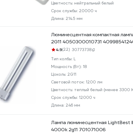
Цветность:
нейтральный белый
Срок службы:
20000 ч
Длина:
214.5 мм
Люминесцентная компактная ламп
2G11 4050300010731 409985412
4.9
(22)
30773738
Тип колбы:
L
Мощность (Вт):
18
Цоколь:
2G11
Световой поток:
1200 лм
Цветность:
теплый белый (менее 3300 К
Срок службы:
12000 ч
Длина:
246 мм
Лампа люминесцентная LightBest l
4000k 2g11 701071006