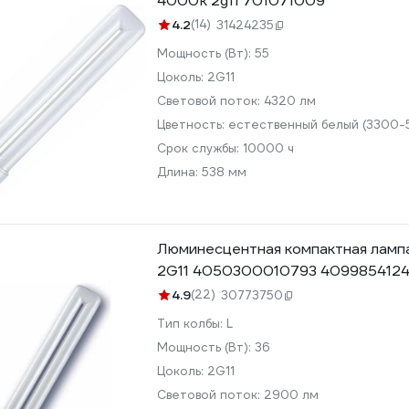
4000k 2g11 701071009
4.2
(14)
31424235
Мощность (Вт):
55
Цоколь:
2G11
Световой поток:
4320 лм
Цветность:
естественный белый (3300-
Срок службы:
10000 ч
Длина:
538 мм
Люминесцентная компактная ламп
2G11 4050300010793 409985412
4.9
(22)
30773750
Тип колбы:
L
Мощность (Вт):
36
Цоколь:
2G11
Световой поток:
2900 лм