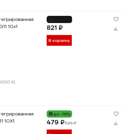
тегрированная
до -19%
11 10x1
821 ₽
В корзину
5000 К)
тегрированная
до -18%
1 10X1
479 ₽
524 ₽