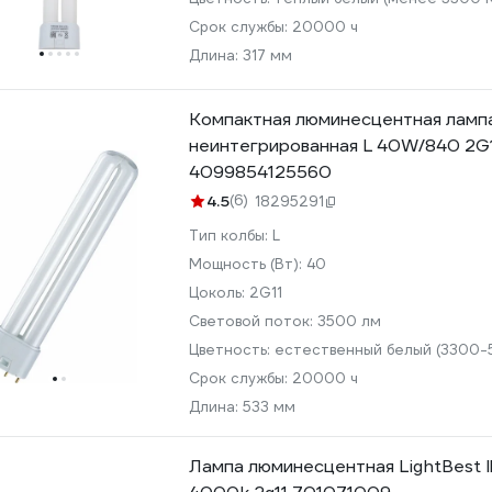
Срок службы:
20000 ч
Длина:
317 мм
Компактная люминесцентная ламп
неинтегрированная L 40W/840 2G1
4099854125560
4.5
(6)
18295291
Тип колбы:
L
Мощность (Вт):
40
Цоколь:
2G11
Световой поток:
3500 лм
Цветность:
естественный белый (3300-
Срок службы:
20000 ч
Длина:
533 мм
Лампа люминесцентная LightBest l