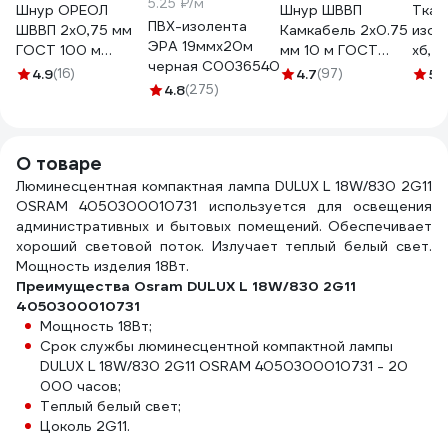
5.25 ₽/м
Шнур ОРЕОЛ
Шнур ШВВП
Ткан
ПВХ-изолента
ШВВП 2х0,75 мм
Камкабель 2x0.75
изол
ЭРА 19ммх20м
ГОСТ 100 м
мм 10 м ГОСТ
хб, ч
черная C0036540
черный 00-
231ЯA20C0000Ъ6000
двух
4.9
(16)
4.7
(97)
5
(
00002304
4.8
(275)
20 м
000
О товаре
Люминесцентная компактная лампа DULUX L 18W/830 2G11
OSRAM 4050300010731 используется для освещения
административных и бытовых помещений. Обеспечивает
хороший световой поток. Излучает теплый белый свет.
Мощность изделия 18Вт.
Преимущества Osram DULUX L 18W/830 2G11
4050300010731
Мощность 18Вт;
Срок службы люминесцентной компактной лампы
DULUX L 18W/830 2G11 OSRAM 4050300010731 - 20
000 часов;
Теплый белый свет;
Цоколь 2G11.