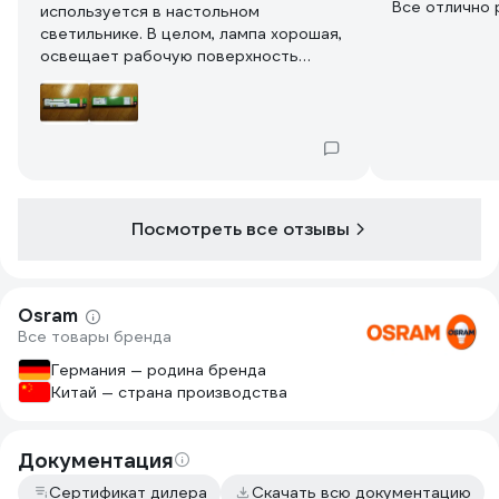
Все отлично 
используется в настольном
светильнике. В целом, лампа хорошая,
освещает рабочую поверхность
перед компом достойно – то бишь
света хватает, чтобы не уснуть ????!
Единственное, я промахнулся с
цветом лампы – у лампы маркировка
18W/830 (цифра 830 как раз говорит о
теплом цвете лампы 3000K), а у меня
была 18W/840 – т.е. дневной свет
Посмотреть все отзывы
По началу немного не привычно
глазам было, но как говорят – ко
всему привыкаешь…
Поэтому – будьте внимательны при
Osram
выборе цвета лампы при заказе.
Все товары бренда
Германия — родина бренда
Китай — страна производства
Документация
Сертификат дилера
Скачать всю документацию