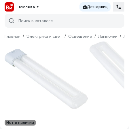
Москва
Для юрлиц
Поиск в каталоге
Главная
/
Электрика и свет
/
Освещение
/
Лампочки
/
Лю
Нет в наличии