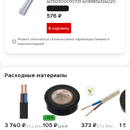
4050300010731 4099854124020
до -9%
576 ₽
В корзину
Может отличаться техническими характеристиками и
комплектацией
Расходные материалы
-15%
3 740 ₽
105 ₽
373 ₽
1 51
37.4 ₽/м
123 ₽
37.3 ₽/м