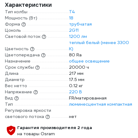
Характеристики
Тип колбы
T4
Мощность (Вт)
18
Форма
трубчатая
Цоколь
2G11
Световой поток
1200 лм
теплый белый (менее 3300
Цветность
К)
Цветопередача
80 Ra
Назначение
общее освещение
Срок службы
20000 ч
Длина
217 мм
Диаметр
17.5 мм
Вес нетто
0.12 кг
Напряжение
220 В
Вид
FR/матированная
Тип
люминесцентная компактная
Регулировка яркости
светового потока
нет
Гарантия производителя 2 года
на товары Osram