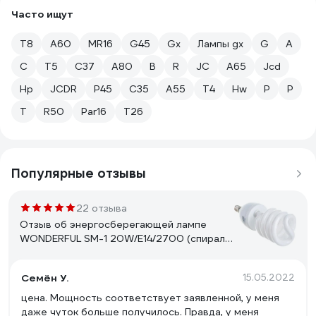
Часто ищут
Т8
A60
MR16
G45
Gx
Лампы gx
G
A
C
Т5
C37
А80
B
R
JC
A65
Jcd
Hp
JCDR
Р45
C35
A55
Т4
Hw
P
Р
T
R50
Par16
T26
Популярные отзывы
22 отзыва
Отзыв об энергосберегающей лампе
WONDERFUL SM-1 20W/E14/2700 (спираль)
900405
Семён У.
15.05.2022
цена. Мощность соответствует заявленной, у меня
даже чуток больше получилось. Правда, у меня