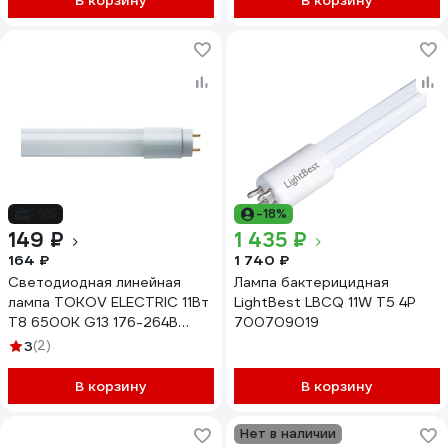
В корзину
В корзину
-9%
-18%
149 ₽
1 435 ₽
164 ₽
1 740 ₽
Светодиодная линейная
Лампа бактерицидная
лампа TOKOV ELECTRIC 11Вт
LightBest LBCQ 11W T5 4P
T8 6500К G13 176-264В
700709019
TKE-T8-G13-11-6,5K
3
(2)
В корзину
В корзину
Нет в наличии