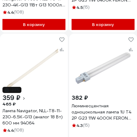
2P G23 11W 6400K FERON
230-4K-G13 11Вт G13 1000лм
EST1 4280
4.5
(15)
170-260В 94390
4.4
(108)
В корзину
В корзину
-23%
359 ₽
382 ₽
465 ₽
Люминесцентная
Лампа Navigator, NLL-T8-11-
одноцокольная лампа 1U T4
230-6.5K-G13 (аналог 18 Вт)
2P G23 11W 4000K FERON
600 мм 94064
EST1 4577
4.3
(15)
4.4
(108)