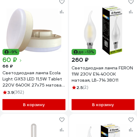
-9%
до -13%
60 ₽
260 ₽
66 ₽
Светодиодная лампа FERON
Светодиодная лампа Ecola
11W 230V E14 4000K
Light GX53 LED 11,5W Tablet
матовая, LB-714 38011
220V 6400K 27x75 матовая
2.5
(2)
30000h T5PD11ELC
3.9
(362)
В корзину
В корзину