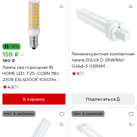
-12%
159 ₽
Люминесцентная компактная
лампа DULUX D 26W/840
180 ₽
G24d-3 OSRAM
Лампа светодиодная IN
4050300012049
HOME LED-T25-CORN 11Вт
5
(5)
230В E14 4000К 1050Лм
4690612060378
4.2
(5)
В корзину
Подписаться
Нет в наличии
Нет в наличии