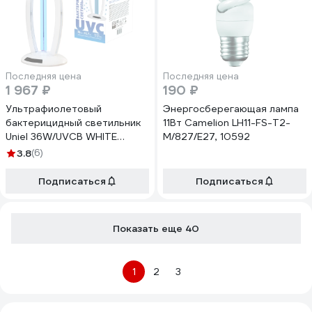
Последняя цена
Последняя цена
1 967 ₽
190 ₽
Ультрафиолетовый
Энергосберегающая лампа
бактерицидный светильник
11Вт Camelion LH11-FS-T2-
Uniel 36W/UVCB WHITE
M/827/E27, 10592
настольный UGL-T02A
3.8
(6)
Подписаться
Подписаться
Показать еще 40
1
2
3