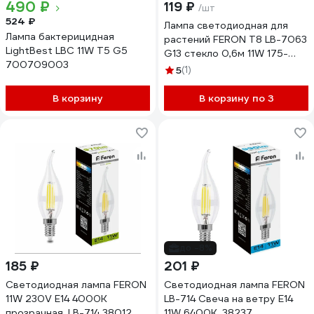
490 ₽
119 ₽
/шт
524 ₽
Лампа светодиодная для
Лампа бактерицидная
растений FERON T8 LB-7063
LightBest LBC 11W T5 G5
G13 стекло 0,6м 11W 175-
700709003
265V красно-синий спектр,
5
(1)
51662
В корзину
В корзину по 3
до -8%
185 ₽
201 ₽
Светодиодная лампа FERON
Светодиодная лампа FERON
11W 230V E14 4000K
LB-714 Свеча на ветру E14
прозрачная, LB-714 38012
11W 6400K, 38237