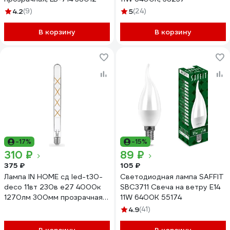
4.2
(9)
5
(24)
В корзину
В корзину
-17%
-15%
310 ₽
89 ₽
375 ₽
105 ₽
Лампа IN HOME сд led-t30-
Светодиодная лампа SAFFIT
deco 11вт 230в е27 4000к
SBC3711 Свеча на ветру E14
1270лм 300мм прозрачная
11W 6400K 55174
4690612050904
4.9
(41)