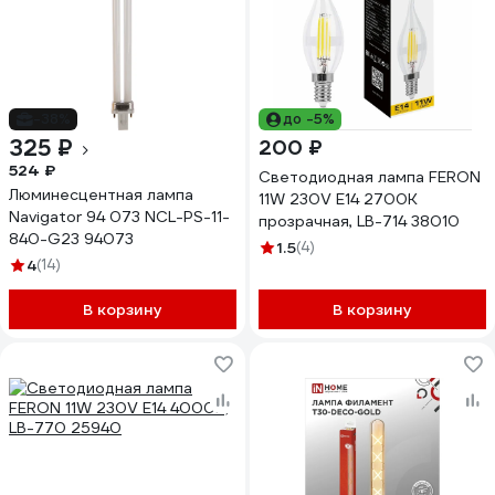
-38%
до -5%
325 ₽
200 ₽
524 ₽
Светодиодная лампа FERON
Люминесцентная лампа
11W 230V E14 2700K
Navigator 94 073 NCL-PS-11-
прозрачная, LB-714 38010
840-G23 94073
1.5
(4)
4
(14)
В корзину
В корзину