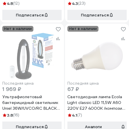
4.8
(12)
4.3
(23)
Подписаться
Подписаться
Нет в наличии
Нет в наличии
Последняя цена
Последняя цена
1 969 ₽
67 ₽
Ультрафиолетовый
Светодиодная лампа Ecola
бактерицидный светильник
Light classic LED 11,5W A60
Uniel 36W/UVCO/RC BLACK
220V E27 4000K /композит/
настольный UGL-T02B
106x60 TK7V11ELC
3.8
(16)
4.1
(7)
Подписаться
Аналоги