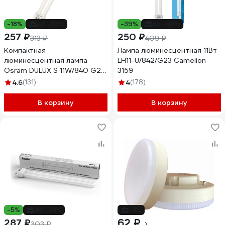
-18%
до -33%
-39%
до -48%
257 ₽
250 ₽
313 ₽
409 ₽
Компактная
Лампа люминесцентная 11Вт
люминесцентная лампа
LH11-U/842/G23 Camelion
Osram DULUX S 11W/840 G23
3159
4099854123382
4.6
(131)
4
(178)
В корзину
В корзину
-5%
до -32%
-3%
62 ₽
287 ₽
303 ₽