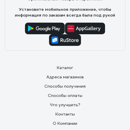
цена, удобная и информативная упаковка, надёжный и
Установите мобильное приложение, чтобы
ответственный производитель, т.к. брака совсем нет.
информация по заказам всегда была под рукой
Приятный, тёплый, очень мягкий свет. Эти лампы не
боятся низких температур.
Каталог
Адреса магазинов
Способы получения
Способы оплаты
Что улучшить?
Контакты
О Компании