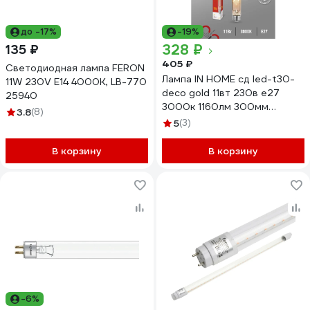
до -17%
-19%
328 ₽
135 ₽
405 ₽
Светодиодная лампа FERON
Лампа IN HOME сд led-t30-
11W 230V E14 4000K, LB-770
deco gold 11вт 230в е27
25940
3000к 1160лм 300мм
3.8
(8)
золотистая 4690612050898
5
(3)
В корзину
В корзину
-6%