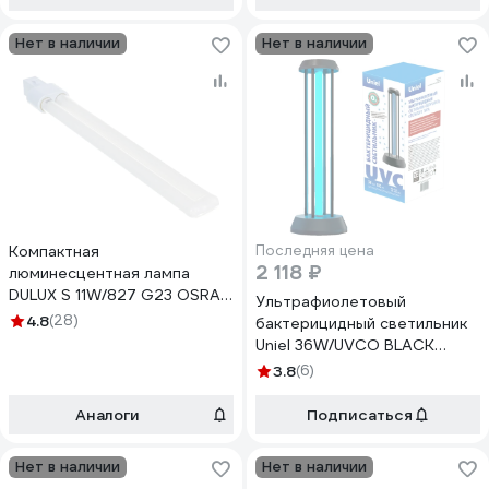
Нет в наличии
Нет в наличии
Компактная
Последняя цена
2 118 ₽
люминесцентная лампа
DULUX S 11W/827 G23 OSRAM
Ультрафиолетовый
4050300006017
4.8
(28)
бактерицидный светильник
Uniel 36W/UVCO BLACK
настольный UGL-T01A
3.8
(6)
Аналоги
Подписаться
Нет в наличии
Нет в наличии