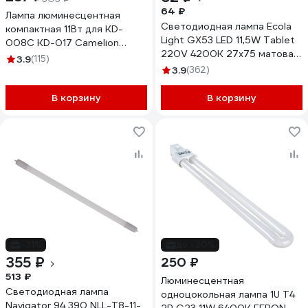
64 ₽
Лампа люминесцентная
Светодиодная лампа Ecola
компактная 11Вт для KD-
Light GX53 LED 11,5W Tablet
008C KD-017 Camelion
220V 4200K 27x75 матовая
10381
3.9
(115)
30000h T5PV11ELC
3.9
(362)
В корзину
В корзину
-31%
до -20%
355 ₽
250 ₽
513 ₽
Люминесцентная
Светодиодная лампа
одноцокольная лампа 1U T4
Navigator 94 390 NLL-T8-11-