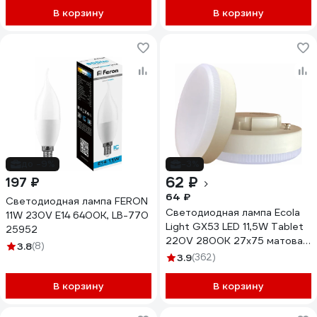
В корзину
В корзину
до -9%
-3%
62 ₽
197 ₽
64 ₽
Светодиодная лампа FERON
Светодиодная лампа Ecola
11W 230V E14 6400K, LB-770
Light GX53 LED 11,5W Tablet
25952
220V 2800K 27x75 матовая
3.8
(8)
30000h T5PW11ELC
3.9
(362)
В корзину
В корзину