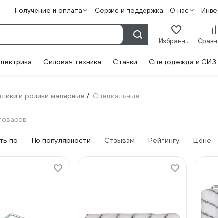
Получение и оплата
Сервис и поддержка
О нас
Инве
Избранное
лектрика
Силовая техника
Станки
Спецодежда и СИЗ
алики и ролики малярные
Специальные
/
товаров
ь по:
По популярности
Отзывам
Рейтингу
Цене