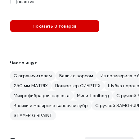
пластик
Показать 8 товаров
Часто ищут
С ограничителем
Валик с ворсом
Из полиакрила с
250 мм MATRIX
Полиэстер СИБРТЕХ
Шубка порол
Микрофибра для паркета
Мини Toolberg
С ручкой 
Валики и малярные ванночки зубр
С ручкой SAMGRUP
STAYER GIRPAINT