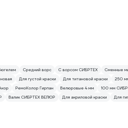
 бюгелем
Средний ворс
С ворсом СИБРТЕХ
Сменные м
оновая
Для густой краски
Для титановой краски
250 м
Акор
РемоКолор Гирпан
Велюровые 4 мм
100 мм СИБ
P
Валик СИБРТЕХ ВЕЛЮР
Для акриловой краски
Для ги