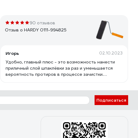
90 отзывов
Отзыв о HARDY 0111-994825
Игорь
02.10.2023
Удобно, главный плюс - это возможность нанести
приличный слой шпаклёвки за раз и уменьшается
вероятность протиров в процессе зачистки.
Скорость работы не особо увеличивает, зато
сохраняет запястья от растяжения на больших
объемах. При определенном навыке можно
подготовить стену под покраску за 2 слоя (шитрока)
Подписаться