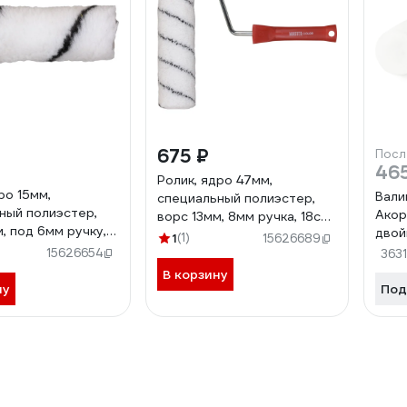
675 ₽
Посл
46
Ролик, ядро 47мм,
ро 15мм,
Вали
специальный полиэстер,
ный полиэстер,
Акор
ворс 13мм, 8мм ручка, 18см
, под 6мм ручку,
двой
МASTER COLOR 30-0720
1
(1)
15626689
STER COLOR 30-
15626654
363
В корзину
ну
Под