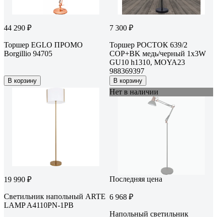
44 290 ₽
7 300 ₽
Торшер EGLO ПРОМО
Торшер РОСТОК 639/2
Borgillio 94705
COP+BK медь/черный 1x3W
GU10 h1310, MOYA23
988369397
В корзину
В корзину
Нет в наличии
Последняя цена
19 990 ₽
Светильник напольный ARTE
6 968 ₽
LAMP A4110PN-1PB
Напольный светильник