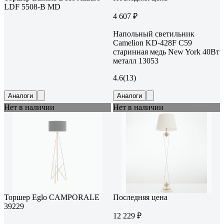
LDF 5508-B MD
4 607 ₽
Напольный светильник
Camelion KD-428F С59
старинная медь New York 40Вт
металл 13053
4.6
(13)
Аналоги
Аналоги
Нет в наличии
Нет в наличии
Торшер Eglo CAMPORALE
Последняя цена
39229
12 229 ₽