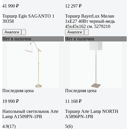
41 990 ₽
12 297 ₽
Торшер Eglo SAGANTO 1
Торшер BayerLux Милан
39358
1хE27 40Вт черный-медь
45х45х162 см. 5279210
Аналоги
Аналоги
Нет в наличии
Нет в наличии
Последняя цена
Последняя цена
19 990 ₽
11 168 ₽
Напольный светильник Arte
Торшер Arte Lamp NORTH
Lamp A1509PN-1PB
A5896PN-1PB
4.9
(17)
5
(6)