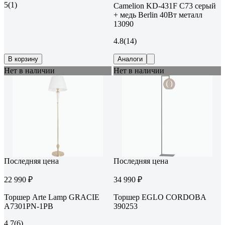
5
(1)
Camelion KD-431F С73 серый
+ медь Berlin 40Вт металл
13090
4.8
(14)
В корзину
Аналоги
Нет в наличии
Нет в наличии
Последняя цена
Последняя цена
22 990 ₽
34 990 ₽
Торшер Arte Lamp GRACIE
Торшер EGLO CORDOBA
A7301PN-1PB
390253
4.7
(6)