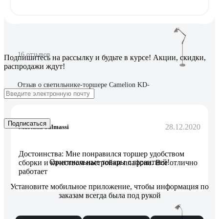
16 отзывов
Подпишитесь
на рассылку
и будьте в курсе! Акции, скидки,
распродажи ждут!
Отзыв о светильнике-торшере Camelion KD-
332 C26 тауп 13875
Подписаться
28.12.2020
Mariana Salmassi
Достоинства: Мне понравился торшер удобством
Оригинальные товары с гарантией!
сборки и качеством настройки плафона. Все отлично
работает
Установите мобильное приложение, чтобы информация по
заказам всегда была под рукой