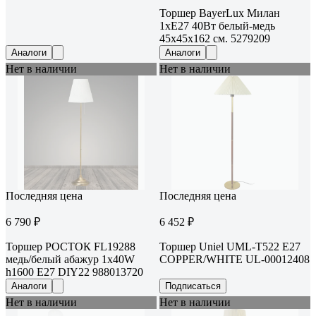
Торшер BayerLux Милан
1хE27 40Вт белый-медь
45х45х162 см. 5279209
Аналоги
Аналоги
Нет в наличии
Нет в наличии
Последняя цена
Последняя цена
6 790 ₽
6 452 ₽
Торшер РОСТОК FL19288
Торшер Uniel UML-T522 E27
медь/белый абажур 1x40W
COPPER/WHITE UL-00012408
h1600 E27 DIY22 988013720
Аналоги
Подписаться
Нет в наличии
Нет в наличии