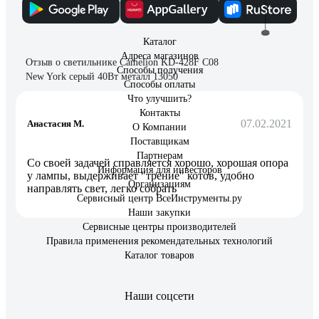
8 отзывов
Каталог
Адреса магазинов
Отзыв о светильнике Camelion KD-428F С08
Способы получения
New York серый 40Вт металл 13050
Способы оплаты
Что улучшить?
Контакты
07.02.2021
Анастасия М.
О Компании
Поставщикам
Партнерам
Со своей задачей справляется хорошо, хорошая опора
Информация для инвесторов
у лампы, выдерживает "трение" котов, удобно
Организациям
направлять свет, легко собрать
Сервисный центр ВсеИнструменты.ру
Наши закупки
Сервисные центры производителей
Правила применения рекомендательных технологий
Каталог товаров
Наши соцсети