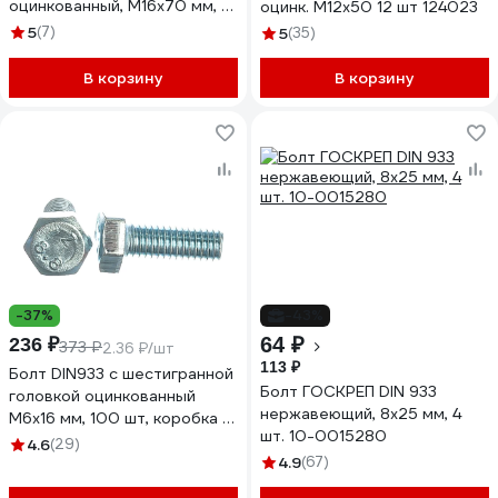
оцинкованный, М16x70 мм, 12
оцинк. М12x50 12 шт 124023
шт в коробке с окном Zitar
5
(7)
5
(35)
126536
В корзину
В корзину
-37%
-43%
64 ₽
236 ₽
373 ₽
2.36 ₽/шт
113 ₽
Болт DIN933 с шестигранной
Болт ГОСКРЕП DIN 933
головкой оцинкованный
нержавеющий, 8х25 мм, 4
М6x16 мм, 100 шт, коробка с
шт. 10-0015280
окном Tech-K Zitar 105200
4.6
(29)
4.9
(67)