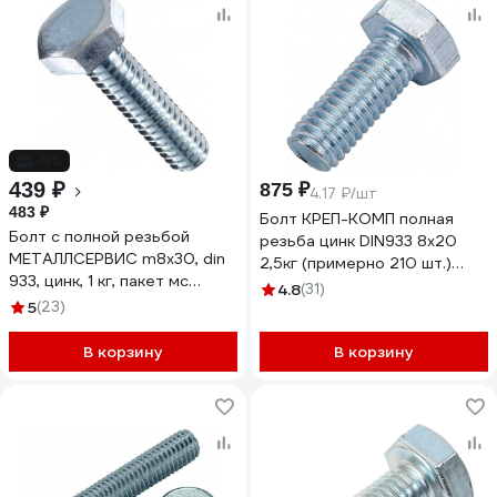
-9%
439 ₽
875 ₽
4.17 ₽/шт
483 ₽
Болт КРЕП-КОМП полная
Болт с полной резьбой
резьба цинк DIN933 8х20
МЕТАЛЛСЕРВИС m8x30, din
2,5кг (примерно 210 шт.)
933, цинк, 1 кг, пакет мс
820ф
4.8
(31)
1245605
5
(23)
В корзину
В корзину