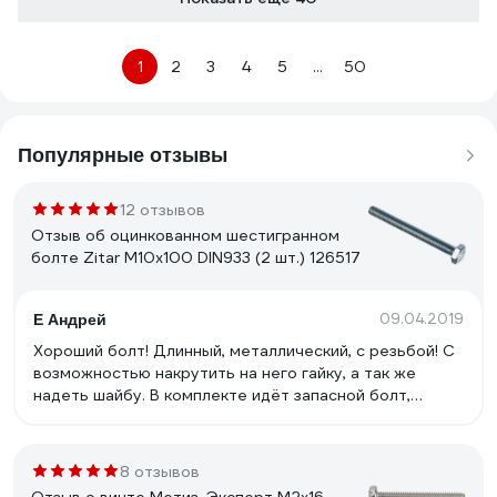
1
2
3
4
5
...
50
Популярные отзывы
12 отзывов
Отзыв об оцинкованном шестигранном
болте Zitar М10х100 DIN933 (2 шт.) 126517
09.04.2019
Е Андрей
Хороший болт! Длинный, металлический, с резьбой! С
возможностью накрутить на него гайку, а так же
надеть шайбу. В комплекте идёт запасной болт,
который можно положить на что-нибудь или на кого-
нибудь! ))
8 отзывов