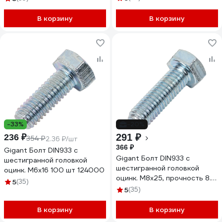
В корзину
В корзину
-33%
-20%
291 ₽
236 ₽
354 ₽
2.36 ₽/шт
366 ₽
Gigant Болт DIN933 с
Gigant Болт DIN933 с
шестигранной головкой
шестигранной головкой
оцинк. М6x16 100 шт 124000
оцинк. М8x25, прочность 8.8,
5
(35)
40 шт 124015
5
(35)
В корзину
В корзину