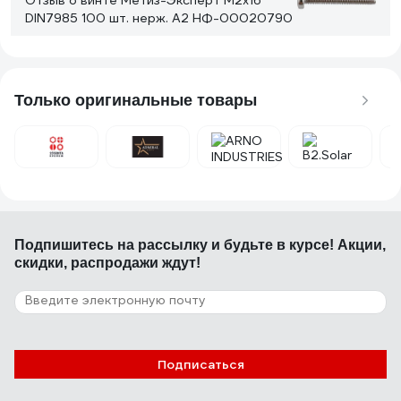
Отзыв о винте Метиз-Эксперт М2x16
DIN7985 100 шт. нерж. А2 НФ-00020790
01.09.2022
Никита Р.
Хорошего качества резьба
Только оригинальные товары
20 отзывов
Отзыв об усиленной резьбовой шпильке
Gigant 8x1000 цинк, DIN 975, класс
прочности 6,8 GTR-6881000
02.11.2024
Дмитрий А.
Подпишитесь
на рассылку
и будьте в курсе! Акции,
скидки, распродажи ждут!
Цена. Профиль резьбы выглядит нормально.
Фотографии прилагаю.
Подписаться