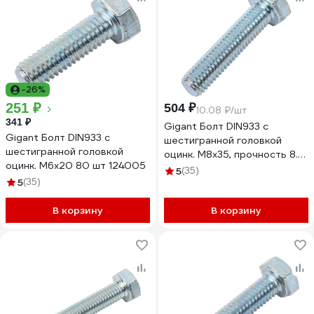
-26%
251 ₽
504 ₽
10.08 ₽/шт
341 ₽
Gigant Болт DIN933 с
Gigant Болт DIN933 с
шестигранной головкой
шестигранной головкой
оцинк. М8х35, прочность 8.8,
оцинк. М6x20 80 шт 124005
50 шт 124012
5
(35)
5
(35)
В корзину
В корзину