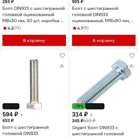
284 ₽
905 ₽
Болт DIN933 с шестигранной
Болт с шестигранной
головкой оцинкованный
головкой DIN933
М8x30 мм, 30 шт, коробка с
оцинкованный, М16x80 мм,
окном Tech-Kr Zitar 105209
10 шт в коробке с окном
4.2
(19)
4.7
(6)
Zitar 126537
В корзину
В корзину
-9%
-18%
-25%
594 ₽
314 ₽
653 ₽
420 ₽
345 ₽
Болт с шестигранной
Gigant Болт DIN933 с
головкой DIN933
шестигранной головкой