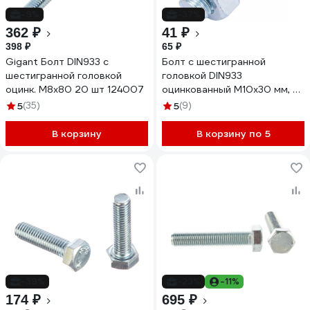
-9%
-37%
362 ₽
41 ₽
398 ₽
65 ₽
Gigant Болт DIN933 с
Болт с шестигранной
шестигранной головкой
головкой DIN933
оцинк. М8x80 20 шт 124007
оцинкованный М10x30 мм, в
комплекте с гайкой и
5
(35)
5
(9)
шайбой, 2 шт в пакете Zitar
114054
В корзину
В корзину по 5
-39%
-23%
-11%
174 ₽
695 ₽