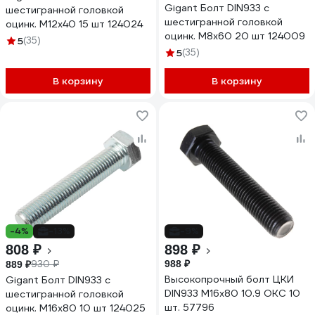
Gigant Болт DIN933 с
шестигранной головкой
шестигранной головкой
оцинк. М12x40 15 шт 124024
оцинк. М8x60 20 шт 124009
5
(35)
5
(35)
В корзину
В корзину
-4%
-13%
-9%
808 ₽
898 ₽
930 ₽
988 ₽
889 ₽
Высокопрочный болт ЦКИ
Gigant Болт DIN933 с
DIN933 М16х80 10.9 ОКС 10
шестигранной головкой
шт. 57796
оцинк. М16x80 10 шт 124025