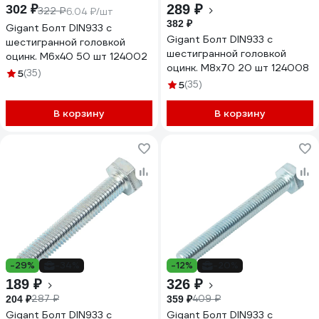
289 ₽
302 ₽
322 ₽
6.04 ₽/шт
382 ₽
Gigant Болт DIN933 с
Gigant Болт DIN933 с
шестигранной головкой
шестигранной головкой
оцинк. М6x40 50 шт 124002
оцинк. М8x70 20 шт 124008
5
(35)
5
(35)
В корзину
В корзину
-29%
-34%
-12%
-20%
189 ₽
326 ₽
287 ₽
409 ₽
204 ₽
359 ₽
Gigant Болт DIN933 с
Gigant Болт DIN933 с