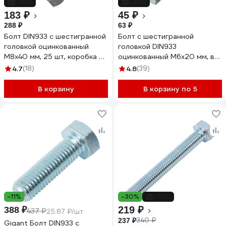
-36%
-29%
183 ₽
45 ₽
288 ₽
63 ₽
Болт DIN933 с шестигранной
Болт с шестигранной
головкой оцинкованный
головкой DIN933
М8x40 мм, 25 шт, коробка с
оцинкованный М6x20 мм, в
окном Tech-Kr Zitar 105210
комплекте с гайкой и
4.7
(18)
4.8
(39)
шайбой, 8 шт в пакете Zitar
112717
В корзину
В корзину по 5
-11%
-30%
-36%
219 ₽
388 ₽
437 ₽
25.87 ₽/шт
340 ₽
237 ₽
Gigant Болт DIN933 с