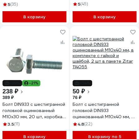
5
(45)
5
(35)
В корзину
В корзину
-39%
-21%
-34%
238 ₽
50 ₽
389 ₽
76 ₽
Болт DIN933 с шестигранной
Болт с шестигранной
головкой оцинкованный
головкой DIN933
М10x30 мм, 20 шт, коробка с
оцинкованный М10x40 мм, в
окном Zitar 105215
комплекте с гайкой и
3.5
(11)
4.8
(22)
шайбой, 2 шт в пакете Zitar
114055
В корзину
В корзину по 5