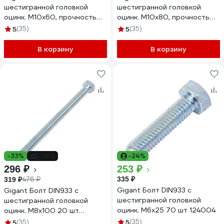
шестигранной головкой
шестигранной головкой
оцинк. М10x60, прочность
оцинк. М10x80, прочность
8.8, 10 шт 124017
8.8, 12 шт 124016
5
(35)
5
(35)
В корзину
В корзину
-33%
-38%
-24%
296 ₽
253 ₽
476 ₽
335 ₽
319 ₽
Gigant Болт DIN933 с
Gigant Болт DIN933 с
шестигранной головкой
шестигранной головкой
оцинк. М6x25 70 шт 124004
оцинк. М8x100 20 шт
124006
5
(35)
5
(35)