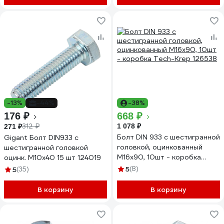
-13%
-44%
-38%
176 ₽
668 ₽
312 ₽
1 078 ₽
271 ₽
Болт DIN 933 с шестигранной
Gigant Болт DIN933 с
головкой, оцинкованный
шестигранной головкой
М16х90, 10шт - коробка
оцинк. М10x40 15 шт 124019
Tech-Krep 126538
5
(8)
5
(35)
В корзину
В корзину