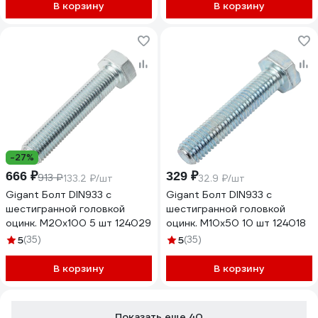
В корзину
В корзину
-27%
666 ₽
329 ₽
913 ₽
133.2 ₽/шт
32.9 ₽/шт
Gigant Болт DIN933 с
Gigant Болт DIN933 с
шестигранной головкой
шестигранной головкой
оцинк. М20x100 5 шт 124029
оцинк. М10x50 10 шт 124018
5
(35)
5
(35)
В корзину
В корзину
Показать еще 40