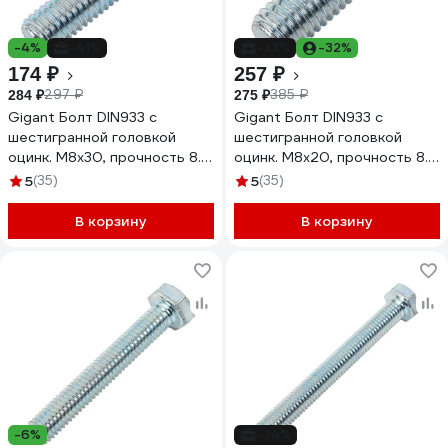
-4%
-41%
-33%
-32%
174 ₽
257 ₽
297 ₽
385 ₽
284 ₽
275 ₽
Gigant Болт DIN933 с
Gigant Болт DIN933 с
шестигранной головкой
шестигранной головкой
оцинк. М8x30, прочность 8.8,
оцинк. М8x20, прочность 8.8,
30 шт 124013
50 шт 124014
5
(35)
5
(35)
В корзину
В корзину
-6%
-24%