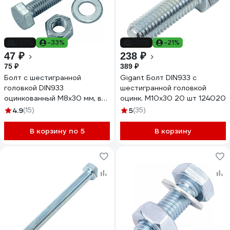
-37%
-33%
-39%
-21%
47 ₽
238 ₽
75 ₽
389 ₽
Болт с шестигранной
Gigant Болт DIN933 с
головкой DIN933
шестигранной головкой
оцинкованный М8x30 мм, в
оцинк. М10x30 20 шт 124020
комплекте с гайкой и
4.9
(15)
5
(35)
шайбой, 4 шт в пакете Zitar
112722
В корзину по 5
В корзину