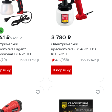
%
41 ₽
3 780 ₽
5 491 ₽
трический
Электрический
копульт Gigant
краскопульт ЗУБР 350 Вт
essional GTR-500
КПЭ-350
4
(79)
4.5
(956)
23308713
15536842
орзину
В корзину