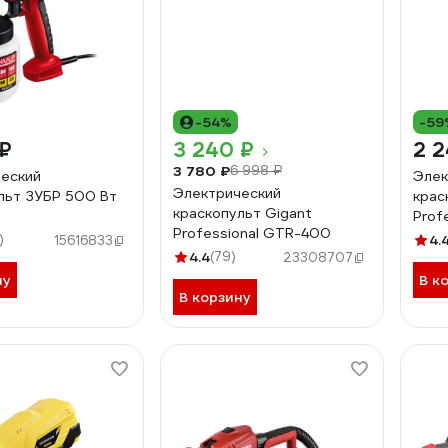
-54%
-59
 ₽
3 240 ₽
2 2
3 780 ₽
6 998 ₽
еский
Элек
Электрический
льт ЗУБР 500 Вт
крас
краскопульт Gigant
Prof
Professional GTR-400
)
4.
15616833
4.4
(79)
23308707
ну
В к
В корзину