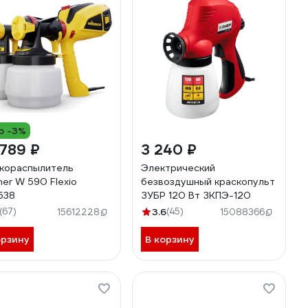
о -3%
789 ₽
3 240 ₽
кораспылитель
Электрический
er W 590 Flexio
безвоздушный краскопульт
538
ЗУБР 120 Вт ЗКПЭ-120
(67)
3.6
(45)
15612228
15088366
орзину
В корзину