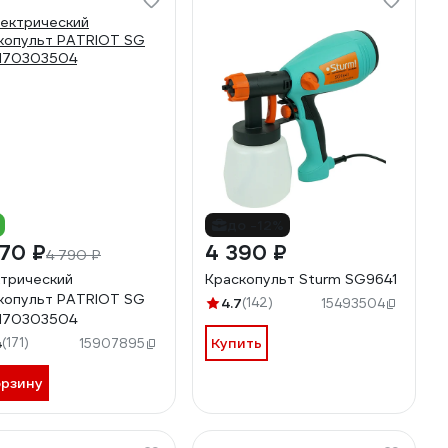
до -12%
70 ₽
4 390 ₽
4 790 ₽
трический
Краскопульт Sturm SG9641
копульт PATRIOT SG
4.7
(142)
15493504
170303504
4
(171)
Купить
15907895
орзину