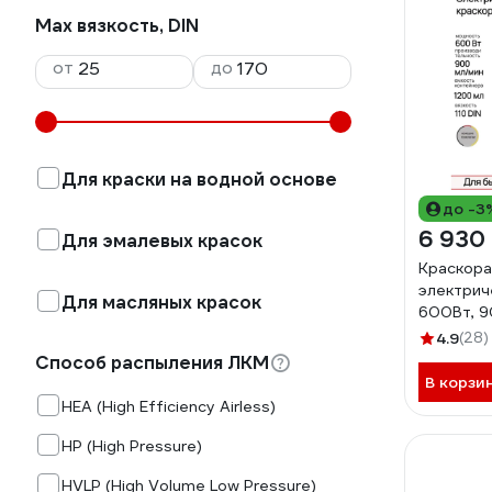
Max вязкость, DIN
от
до
Для краски на водной основе
до -3
6 930
Для эмалевых красок
Краскора
электрич
Для масляных красок
600Вт, 90
TECMAST
4.9
(28)
Способ распыления ЛКМ
В корзи
HEA (High Efficiency Airless)
HP (High Pressure)
HVLP (High Volume Low Pressure)