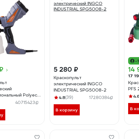
-
₽
5 280 ₽
14 
17 1
Краскопульт
льт
Крас
электрический INGCO
еский
PFS 
INDUSTRIAL SPG5008-2
ональный Polyecs
4.
4.8
(39)
17280384
40715423
В к
В корзину
ну