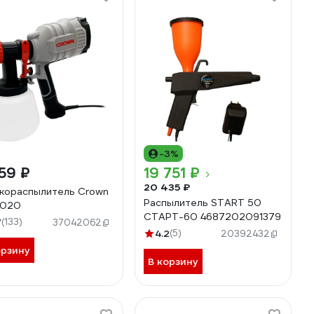
-3%
59 ₽
19 751 ₽
20 435 ₽
кораспылитель Crown
Распылитель START 50
1020
СТАРТ-60 4687202091379
7
(133)
37042062
4.2
(5)
20392432
орзину
В корзину