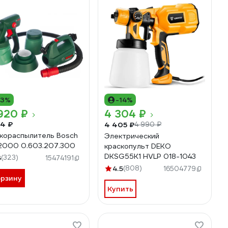
13%
-14%
920 ₽
4 304 ₽
94 ₽
4 405 ₽
4 990 ₽
кораспылитель Bosch
Электрический
2000 0.603.207.300
краскопульт DEKO
DKSG55K1 HVLP 018-1043
6
(323)
15474191
4.5
(808)
16504779
орзину
Купить