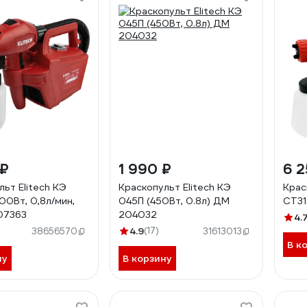
 ₽
1 990 ₽
6 2
льт Elitech КЭ
Краскопульт Elitech КЭ
Крас
00Вт, 0,8л/мин,
045П (450Вт, 0.8л) ДМ
CT3
07363
204032
4.
4.9
(17)
38656570
31613013
В к
ну
В корзину