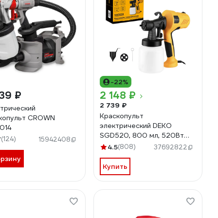
-22%
39 ₽
2 148 ₽
2 739 ₽
трический
Краскопульт
копульт CROWN
электрический DEKO
014
SGD520, 800 мл, 520Вт
7
(124)
15942408
085-1334
4.5
(808)
37692822
орзину
Купить