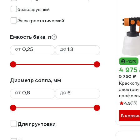
безвоздушный
Электростатический
Емкость бака, л
от
до
-13%
4 975 
5 750 ₽
Диаметр сопла, мм
Краскопу
электрич
от
до
професси
P-90
4.9
(13)
В корзи
Для грунтовки