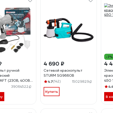
-7%
₽
4 690 ₽
4 4
льт ручной
Сетевой краскопульт
Элек
еский
STURM SG9660B
крас
FT (230В, 400Вт,
450 
4.7
(142)
15029829
ка 1л,
4.
39064522
ход краски 800мл/
Купить
SG100-
ну
В к
060)