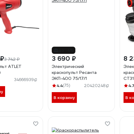
до -4%
 ₽
3 690 ₽
8 2
3 742 ₽
льт ATLET
Электрический
Элек
G
краскопульт Ресанта
крас
ЭКП-400 75/17/1
CT31
34666939
4.4
(75)
4.
20420248
ну
В корзину
В к