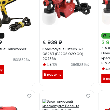
4%
-
₽
4 939 ₽
3 9
4 98
льт Hanskonner
Краскопульт Elitech КЭ
Элек
0826П (E2208.020.00)
крас
207364
18318823
PRG
4.8
(16)
38652814
4.
ну
В корзину
В к