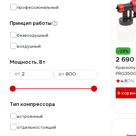
профессиональный
Принцип работы
безвоздушный
воздушный
-28%
2 690
Мощность, Вт
Краскопу
от
до
PRG350
4.5
(34)
В корзи
Тип компрессора
встроенный
отдельностоящий