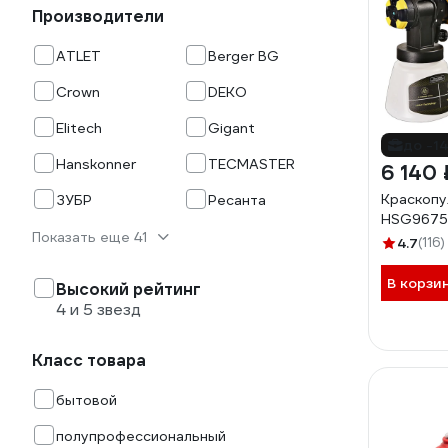
Производители
ATLET
Berger BG
Crown
DEKO
Elitech
Gigant
до -1
Hanskonner
TECMASTER
6 140 
Краскопу
ЗУБР
Ресанта
HSG9675
Показать еще 41
4.7
(116)
В корзи
Высокий рейтинг
4 и 5 звезд
Класс товара
бытовой
полупрофессиональный