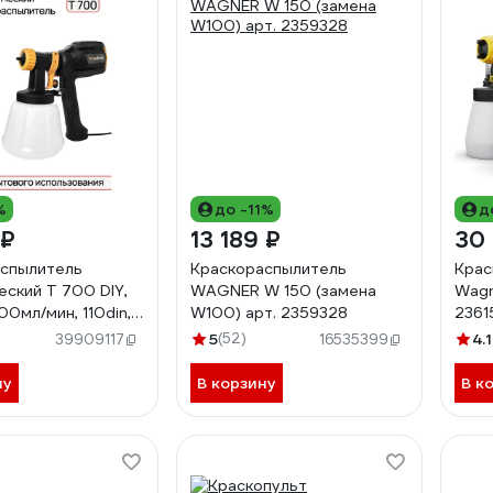
%
до -11%
д
 ₽
13 189 ₽
30 
спылитель
Краскораспылитель
Крас
еский T 700 DIY,
WAGNER W 150 (замена
Wagn
0мл/мин, 110din,
W100) арт. 2359328
2361
ER арт. 1025700
5
(52)
4.1
39909117
16535399
ну
В корзину
В к