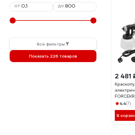
от
до
Все фильтры
Показать 226 товаров
2 481 
Краскопу
электрич
FORCEKRA
объем бач
4.4
(7)
макс.рас
мин) FK-
В корзи
640H(65