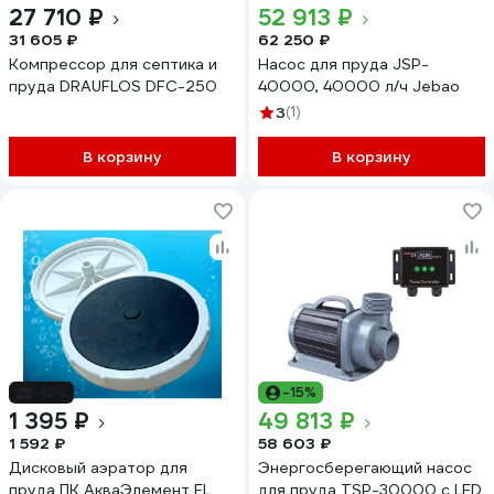
27 710 ₽
52 913 ₽
31 605 ₽
62 250 ₽
Компрессор для септика и
Насос для пруда JSP-
пруда DRAUFLOS DFC-250
40000, 40000 л/ч Jebao
3
(1)
В корзину
В корзину
-12%
-15%
1 395 ₽
49 813 ₽
1 592 ₽
58 603 ₽
Дисковый аэратор для
Энергосберегающий насос
пруда ПК АкваЭлемент EL
для пруда TSP-30000 с LED