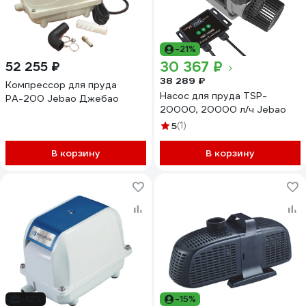
-21%
30 367 ₽
52 255 ₽
38 289 ₽
Компрессор для пруда
Насос для пруда TSP-
PА-200 Jebao Джебао
20000, 20000 л/ч Jebao
5
(1)
В корзину
В корзину
-12%
-15%