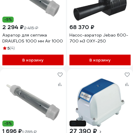
-5%
2 294 ₽
68 370 ₽
2 415 ₽
Аэратор для септика
Насос-аэратор Jebao 600-
DRAUFLOS 1000 мм Air 1000
700 м3 OXY-250
5
(4)
В корзину
В корзину
-5%
-11%
27 390 ₽
1 696 ₽
1 785 ₽