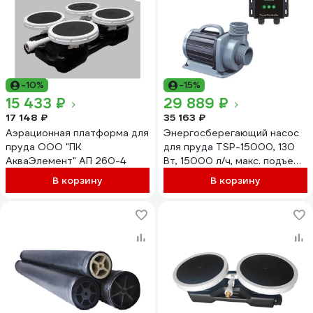
-10%
-15%
15 433 ₽
29 889 ₽
17 148 ₽
35 163 ₽
Аэрационная платформа для
Энергосберегающий насос
пруда ООО "ПК
для пруда TSP-15000, 130
АкваЭлемент" АП 260-4
Вт, 15000 л/ч, макс. подъем
воды 6 м Jebao
В корзину
В корзину