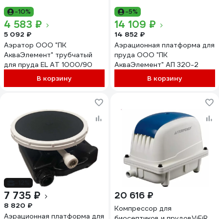
-10%
-5%
4 583 ₽
14 109 ₽
5 092 ₽
14 852 ₽
Аэратор ООО "ПК
Аэрационная платформа для
АкваЭлемент" трубчатый
пруда ООО "ПК
для пруда EL AT 1000/90
АкваЭлемент" АП 320-2
В корзину
В корзину
-12%
7 735 ₽
20 616 ₽
8 820 ₽
Компрессор для
Аэрационная платформа для
биосептиков и прудовViEiR