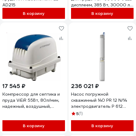
AD215
дисплеем, 385 Вт, 30000 л/
ч, h=9,5 м Jebao
В корзину
В корзину
17 545 ₽
236 021 ₽
Компрессор для септика и
Насос погружной
пруда ViEiR 55Вт, 80л/мин,
скважинный 140 PR 12 N/14
надежный, воздушный,
электродвигатель P 612
аэратор VRPA1-80
9.2KW 3х400V 50 Hz Panelli
5
(1)
cod.№ 140PR12N14
В корзину
В корзину