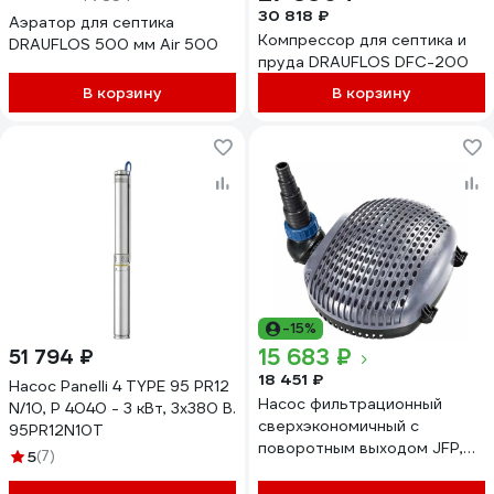
30 818 ₽
Аэратор для септика
Компрессор для септика и
DRAUFLOS 500 мм Air 500
пруда DRAUFLOS DFC-200
В корзину
В корзину
-15%
15 683 ₽
51 794 ₽
18 451 ₽
Насос Panelli 4 TYPE 95 PR12
Насос фильтрационный
N/10, Р 4040 - 3 кВт, 3х380 В.
сверхэкономичный с
95PR12N10T
поворотным выходом JFP,
5
(7)
5000 л/ч, макс. высота 3 м,
26 Вт, выход 38-19 мм Jebao