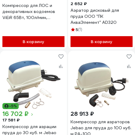
2 652 ₽
Компрессор для ЛОС и
Аэратор дисковый для
декоративных водоемов
пруда ООО "ПК
ViEiR 65Вт, 100л/мин,
АкваЭлемент" AD320
профессиональный, аэратор
VRPA1-100
5
(1)
В корзину
В корзину
-5%
16 702 ₽
28 913 ₽
17 581 ₽
Компрессор для аэраторов
Компрессор для аэрации
Jebao для пруда до 100 куб.
пруда до 30 куб. м Jebao
м PА-100