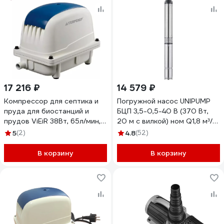
17 216 ₽
14 579 ₽
Компрессор для септика и
Погружной насос UNIPUMP
пруда для биостанций и
БЦП 3,5-0,5-40 В (370 Вт,
прудов ViEiR 38Вт, 65л/мин,
20 м с вилкой) ном Q1,8 м³/
малошумный аэратор
ч-40 59578
5
(2)
4.8
(52)
VRPA1-65
В корзину
В корзину