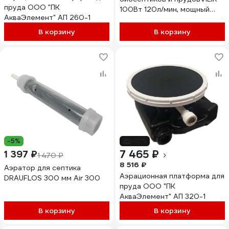
пруда ООО "ПК
100Вт 120л/мин, мощный
АкваЭлемент" АП 260-1
компрессор VRPA1-120
В корзину
В корзину
-5%
-12%
7 465 ₽
1 397 ₽
1 470 ₽
8 516 ₽
Аэратор для септика
Аэрационная платформа для
DRAUFLOS 300 мм Air 300
пруда ООО "ПК
АкваЭлемент" АП 320-1
В корзину
В корзину