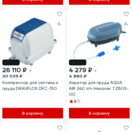
-13%
-12%
26 110 ₽
4 279 ₽
30 039 ₽
4 880 ₽
Компрессор для септика и
Аэратор для пруда AQUA
пруда DRAUFLOS DFC-150
AIR 240 л/ч Heissner TZ605-
00
5
(1)
В корзину
В корзину