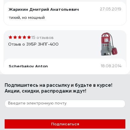
Жарихин Дмитрий Анатольевич
27.05.2019
тихий, но мощный
15 отзывов
Отзыв о ЗУБР ЗНПГ-400
Scherbakov Anton
18.08.2014
во всем. читай ниже
Подпишитесь
на рассылку
и будьте в курсе!
Акции, скидки, распродажи ждут!
67 отзывов
Отзыв о Джилекс Джамбо 60/35 П-24
4021
elagin.petr
26.04.2010
Подписаться