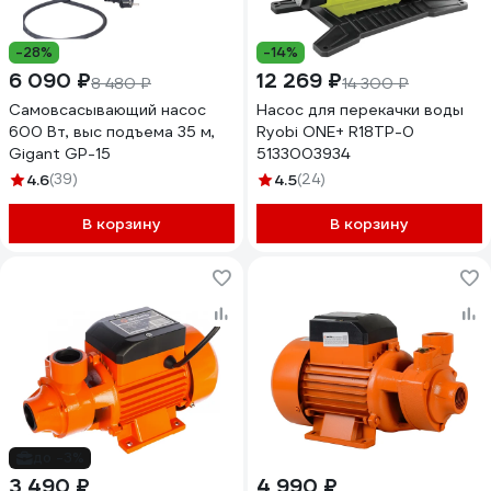
-28%
-14%
6 090 ₽
12 269 ₽
8 480 ₽
14 300 ₽
Самовсасывающий насос
Насос для перекачки воды
600 Вт, выс подъема 35 м,
Ryobi ONE+ R18TP-0
Gigant GP-15
5133003934
4.6
(39)
4.5
(24)
В корзину
В корзину
до -3%
3 490 ₽
4 990 ₽