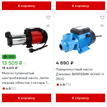
В корзину
В корзину
-12%
13 505 ₽
4 690 ₽
15 400 ₽
Поверхностный насос
Многоступенчатый
Джилекс ВИХРЕВИК 40/40 Ч
центробежный насос Jemix
3100
медная обмотка статора, 1.5
4.8
(73)
кВт, напор 64 м,
4.6
(12)
производительность 145 л/
мин, макс. глубина
В корзину
В корзину
всасывания 8 м, крыльчатка
из РРО, подключение 1,25"