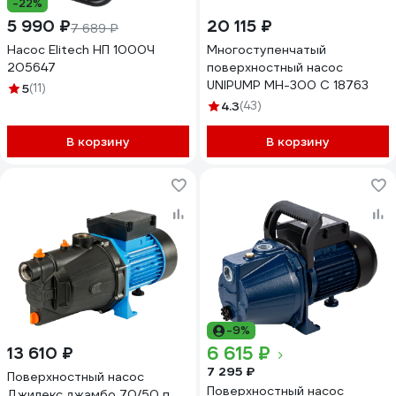
-22%
5 990 ₽
20 115 ₽
7 689 ₽
Насос Elitech НП 1000Ч
Многоступенчатый
205647
поверхностный насос
UNIPUMP МН-300 С 18763
5
(11)
4.3
(43)
В корзину
В корзину
-9%
6 615 ₽
13 610 ₽
7 295 ₽
Поверхностный насос
Поверхностный насос
Джилекс джамбо 70/50 п