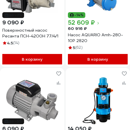
до -7%
-14%
52 609 ₽
9 090 ₽
60 916 ₽
Поверхностный насос
Насос AQUARIO Amh-280-
Ресанта ПСН-4200Н 77/4/1
10P 2820
4.5
(14)
5
(62)
В корзину
В корзину
до -5%
6 090 ₽
14 050 ₽