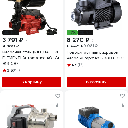
-14%
-7%
-9%
3 791 ₽
8 270 ₽
4 389 ₽
8 445 ₽
9 081 ₽
Насосная станция QUATTRO
Поверхностный вихревой
ELEMENTI Automatico 401 Ci
насос Pumpman QB80 82123
918-597
4.5
(17)
3.5
(64)
В корзину
В корзину