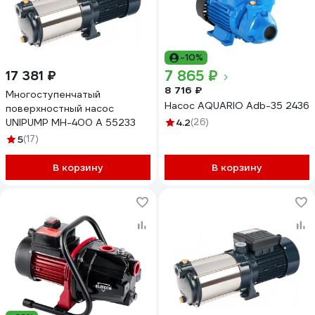
-10%
7 865 ₽
17 381 ₽
8 716 ₽
Многоступенчатый
Насос AQUARIO Adb-35 2436
поверхностный насос
UNIPUMP МН-400 А 55233
4.2
(26)
5
(17)
В корзину
В корзину