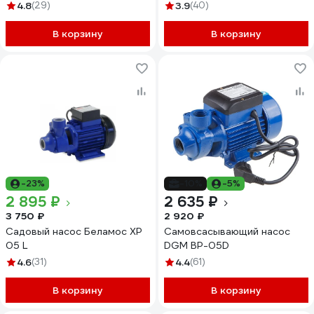
SCA MAX 75354
4.8
(29)
3.9
(40)
В корзину
В корзину
-23%
-10%
-5%
2 895 ₽
2 635 ₽
3 750 ₽
2 920 ₽
Садовый насос Беламос XP
Самовсасывающий насос
05 L
DGM BP-05D
4.6
(31)
4.4
(61)
В корзину
В корзину