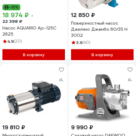
-15%
18 974 ₽
12 850 ₽
22 398 ₽
Поверхностный насос
Насос AQUARIO Ajc-125C
Джилекс Джамбо 60/35 Н
2625
3002
4.9
(20)
3.9
(40)
В корзину
В корзину
19 810 ₽
9 990 ₽
Многоступенчатый
Садовый насос DAEWOO