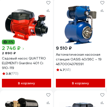
ГМН145-64
-5%
2 746 ₽
9 510 ₽
2 890 ₽
Автоматическая насосная
Садовый насос QUATTRO
станция OASIS 40/36C – 19
ELEMENTI Giardino 401 Ci
4670004376591
910-119
4.7
(45)
3.8
(170)
В корзину
В корзину