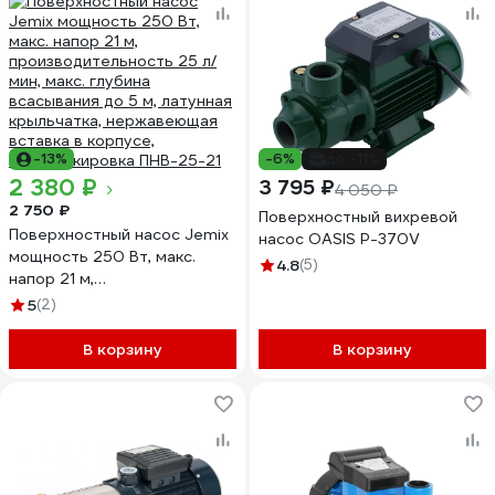
-13%
-6%
до -11%
2 380 ₽
3 795 ₽
4 050 ₽
2 750 ₽
Поверхностный вихревой
Поверхностный насос Jemix
насос OASIS P-370V
мощность 250 Вт, макс.
4.8
(5)
напор 21 м,
производительность 25 л/
5
(2)
мин, макс. глубина
всасывания до 5 м, латунная
В корзину
В корзину
крыльчатка, нержавеющая
вставка в корпусе,
антиблокировка ПНВ-25-21