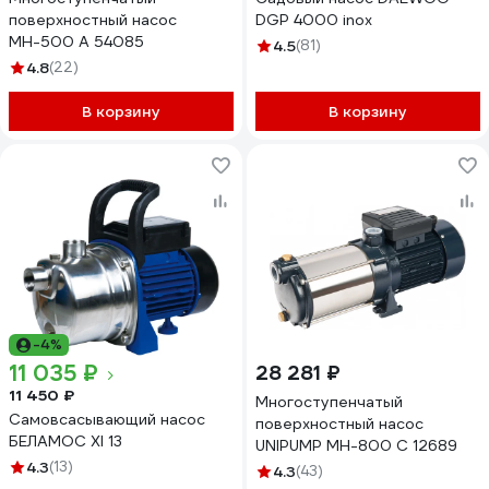
поверхностный насос
DGP 4000 inox
МН-500 А 54085
4.5
(81)
4.8
(22)
В корзину
В корзину
-4%
11 035 ₽
28 281 ₽
11 450 ₽
Многоступенчатый
Самовсасывающий насос
поверхностный насос
БЕЛАМОС XI 13
UNIPUMP МН-800 С 12689
4.3
(13)
4.3
(43)