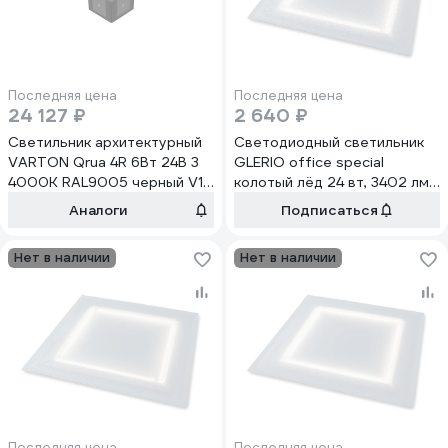
Последняя цена
Последняя цена
24 127 ₽
2 640 ₽
Светильник архитектурный
Светодиодный светильник
VARTON Qrua 4R 6Вт 24В 3
GLERIO office special
4000K RAL9005 черный V1-
колотый лёд 24 вт, 3402 лм,
G1-91534-23N60-6500640
ip65, 4000k, грильято 82p-
Аналоги
Подписаться
24d-4g-k GL81439
Нет в наличии
Нет в наличии
Последняя цена
Последняя цена