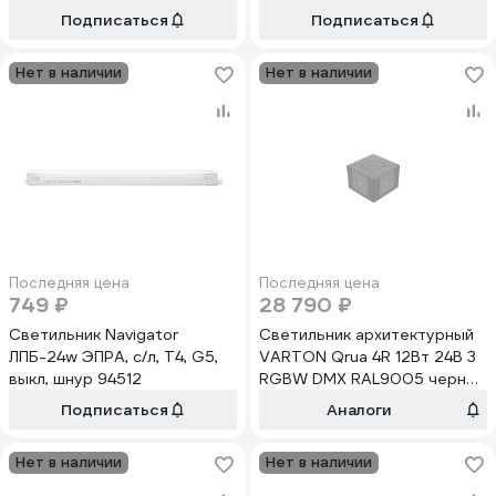
ip65, 4000k, грильято 82p-
Подписаться
Подписаться
24d-4g-m GL81409
Нет в наличии
Нет в наличии
Последняя цена
Последняя цена
749 ₽
28 790 ₽
Светильник Navigator
Светильник архитектурный
ЛПБ-24w ЭПРА, с/л, Т4, G5,
VARTON Qrua 4R 12Вт 24В 3
выкл, шнур 94512
RGBW DMX RAL9005 черный
V1-G1-91534-23R60-65012XX
Подписаться
Аналоги
Нет в наличии
Нет в наличии