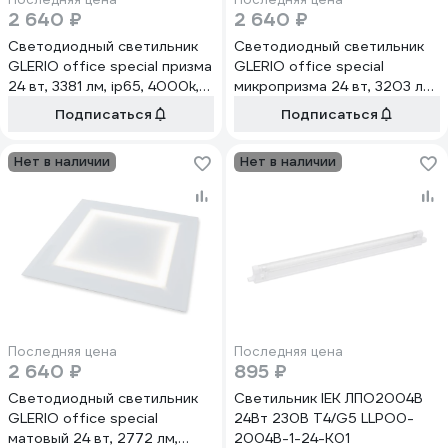
2 640 ₽
2 640 ₽
Светодиодный светильник
Светодиодный светильник
GLERIO office special призма
GLERIO office special
24 вт, 3381 лм, ip65, 4000k,
микропризма 24 вт, 3203 лм,
грильято 82p-24d-4g-p
ip65, 4000k, грильято 82p-
Подписаться
Подписаться
GL81419
24d-4g-mp GL81429
Нет в наличии
Нет в наличии
Последняя цена
Последняя цена
2 640 ₽
895 ₽
Светодиодный светильник
Светильник IEK ЛПО2004B
GLERIO office special
24Вт 230В T4/G5 LLPO0-
матовый 24 вт, 2772 лм,
2004B-1-24-K01