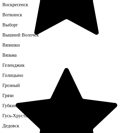
Воскресенск
Воткинск
Выборг
Вышний Волочек
Вязники
Вязьма
Геленджик
Голицыно
Грозный
Грязи
Губкин
Гусь-Хрустальный
Дедовск