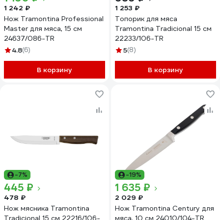
1 242 ₽
1 253 ₽
Нож Tramontina Professional
Топорик для мяса
Master для мяса, 15 см
Tramontina Tradicional 15 см
24637/086-TR
22233/106-TR
4.8
(6)
5
(8)
В корзину
В корзину
-7%
-19%
445 ₽
1 635 ₽
478 ₽
2 029 ₽
Нож мясника Tramontina
Нож Tramontina Century для
Tradicional 15 см 22216/106-
мяса, 10 см 24010/104-TR