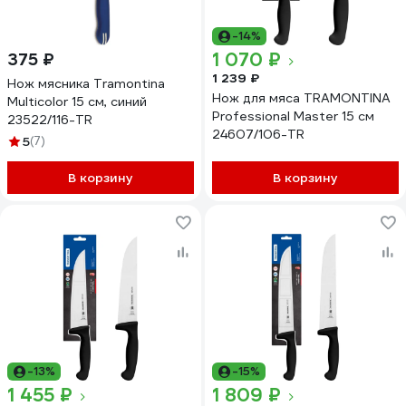
-14%
1 070 ₽
375 ₽
1 239 ₽
Нож мясника Tramontina
Нож для мяса TRAMONTINA
Multicolor 15 см, синий
Professional Master 15 см
23522/116-TR
24607/106-TR
5
(7)
В корзину
В корзину
-13%
-15%
1 455 ₽
1 809 ₽