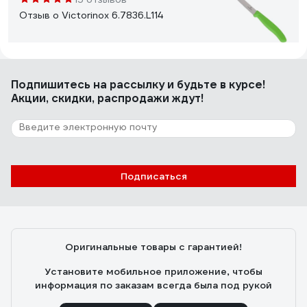
Отзыв о Victorinox 6.7836.L114
Илья Г.
28.12.2020
Подпишитесь
на рассылку
и будьте в курсе!
Острый
Акции, скидки, распродажи ждут!
7 отзывов
Отзыв о Нож Tramontina Athus для хлеба
17,5 см 23082/007-TR
Подписаться
Владимир К.
06.09.2024
Трамонтина-бразильская фабрика,выпускает ножи с
1911 года.Этот нож прекрасно справляется с твёрдой
Оригинальные товары с гарантией!
корочкой именно домашнего хлеба(обычный нож
скользит как по стеклу).Доставили с лезвием,щедро
Установите мобильное приложение, чтобы
обмотанным целлофаном.На ручке-наклейка,после
информация по заказам всегда была под рукой
удалений которой остаётся клей.Капаете на тряпочку
3 капли растительного масла и легко