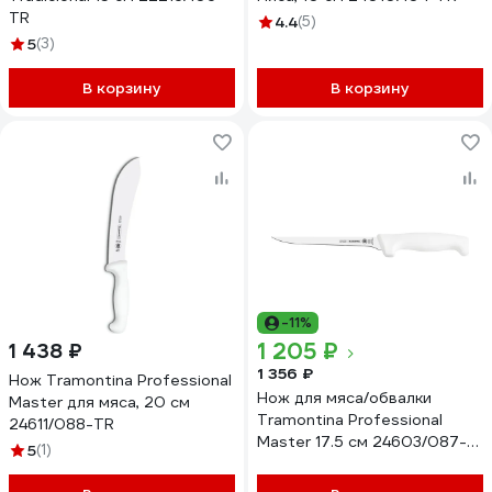
TR
4.4
(5)
5
(3)
В корзину
В корзину
-11%
1 205 ₽
1 438 ₽
1 356 ₽
Нож Tramontina Professional
Нож для мяса/обвалки
Master для мяса, 20 см
Tramontina Professional
24611/088-TR
Master 17.5 см 24603/087-
5
(1)
TR