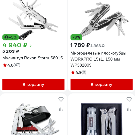
-5%
-9%
4 940 ₽
1 789 ₽
1 968 ₽
5 203 ₽
Многоцелевые плоскогубцы
Мультитул Roxon Storm S801S
WORKPRO 15в1, 150 мм
4.6
(47)
WP382009
4.9
(8)
В корзину
В корзину