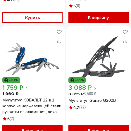
3.0236.L
5
(6)
Купить
В корзину
-10%
-13%
1 759 ₽
3 088 ₽
1 960 ₽
3 355 ₽
3 560 ₽
Мультитул КОБАЛЬТ 12 в 1,
Мультитул Ganzo G202B
корпус из нержавеющей стали,
4.7
(72)
рукоятки из алюминия, чехол
для хранения 918-275
5
(2)
В корзину
В корзину