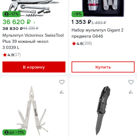
-17%
-9%
36 620 ₽
1 353 ₽
1 493 ₽
38 830 ₽
44 290 ₽
Набор мультитул Gigant 2
Мультитул Victorinox SwissTool
предмета G646
Plus 39 кожаный чехол
4.6
(168)
3.0339.L
4.9
(17)
В корзину
Купить
до -11%