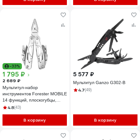
-33%
1 795 ₽
5 577 ₽
2 689 ₽
Мультитул Ganzo G302-B
Мультитул-набор
4.7
(49)
инструментов Forester MOBILE
14 функций, плоскогубцы,
пассатижи, кусачки, нож OEC-3
4.8
(43)
В корзину
В корзину