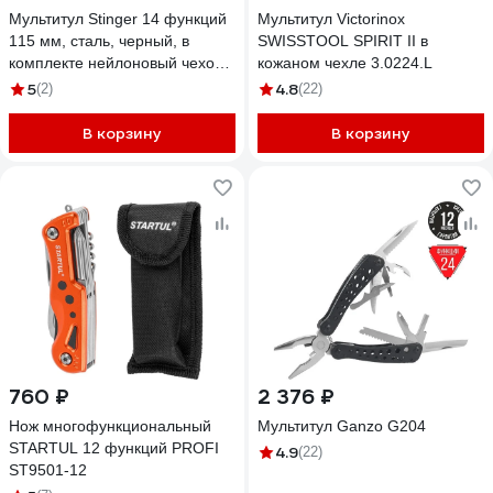
Мультитул Stinger 14 функций
Мультитул Victorinox
115 мм, сталь, черный, в
SWISSTOOL SPIRIT II в
комплекте нейлоновый чехол
кожаном чехле 3.0224.L
MT-GHK9-H
5
4.8
(2)
(22)
В корзину
В корзину
760 ₽
2 376 ₽
Нож многофункциональный
Мультитул Ganzo G204
STARTUL 12 функций PROFI
4.9
(22)
ST9501-12