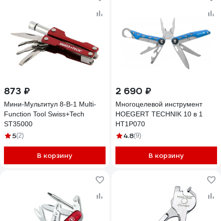
873 ₽
2 690 ₽
Мини-Мультитул 8-В-1 Multi-
Многоцелевой инструмент
Function Tool Swiss+Tech
HOEGERT TECHNIK 10 в 1
ST35000
HT1P070
5
4.8
(2)
(9)
В корзину
В корзину