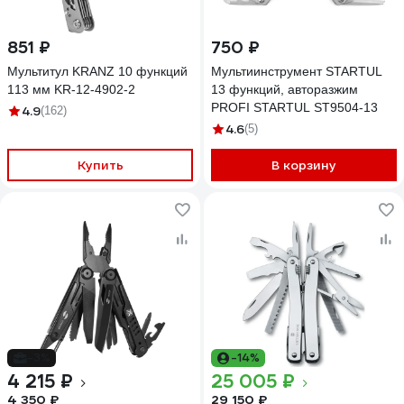
851 ₽
750 ₽
Мультитул KRANZ 10 функций
Мультиинструмент STARTUL
113 мм KR-12-4902-2
13 функций, авторазжим
PROFI STARTUL ST9504-13
4.9
(162)
4.6
(5)
Купить
В корзину
-3%
-14%
4 215 ₽
25 005 ₽
4 350 ₽
29 150 ₽