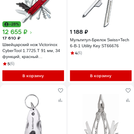
-28%
12 655 ₽
1 188 ₽
17 610 ₽
Мультитул-Брелок Swiss+Tech
Швейцарский нож Victorinox
6-В-1 Utility Key ST66676
CyberTool 1.7725.T 91 мм, 34
4
(6)
функций, красный
полупрозрачный
5
(6)
В корзину
В корзину