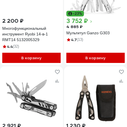
-23%
3 752 ₽
2 200 ₽
4 885 ₽
Многофункциональный
Мультитул Ganzo G303
инструмент Ryobi 14-в-1
4.7
RMT14 5132005329
(13)
4.4
(32)
В корзину
В корзину
2 921 ₽
1 230 ₽