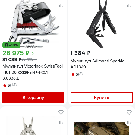
-18%
28 975 ₽
1 384 ₽
31 039 ₽
35 400 ₽
Мультитул Adimanti Sparkle
Мультитул Victorinox SwissTool
AD1349
Plus 38 кожаный чехол
5
(8)
3.0338.L
5
(14)
В корзину
Купить