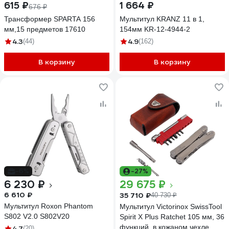
615 ₽
1 664 ₽
676 ₽
Трансформер SPARTA 156
Мультитул KRANZ 11 в 1,
мм,15 предметов 17610
154мм KR-12-4944-2
4.3
4.9
(44)
(162)
В корзину
В корзину
-6%
-27%
6 230 ₽
29 675 ₽
6 610 ₽
35 710 ₽
40 730 ₽
Мультитул Roxon Phantom
Мультитул Victorinox SwissTool
S802 V2.0 S802V20
Spirit X Plus Ratchet 105 мм, 36
функций, в кожаном чехле
4.7
(20)