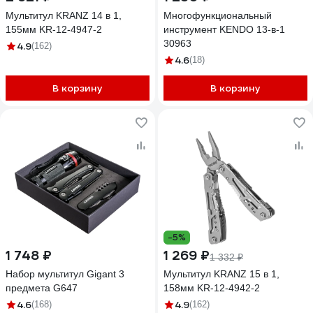
Мультитул KRANZ 14 в 1,
Многофункциональный
155мм KR-12-4947-2
инструмент KENDO 13-в-1
30963
4.9
(162)
4.6
(18)
В корзину
В корзину
-5%
1 748 ₽
1 269 ₽
1 332 ₽
Набор мультитул Gigant 3
Мультитул KRANZ 15 в 1,
предмета G647
158мм KR-12-4942-2
4.6
4.9
(168)
(162)