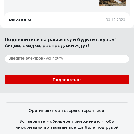
Михаил М.
03.12.2023
Самый просто, рабочий нож, который можно камнем
речным заточить, на коленке. 56-57 твердости достаточно
Подпишитесь
на рассылку
и будьте в курсе!
для любых работ, не ржавеет, ещё и фултанг. Фултанг. Не
Акции, скидки, распродажи ждут!
ржавеет. Стоит 1000р. Износостойкий, вязкий. В отличии
от чудосталей не лопнет при падении на камень.
Заминается, а не скалывается.
318 отзывов
Отзыв о Fiskars 125860 (1001622)
Подписаться
Вадим Ф.
01.12.2020
Легкий, прочный, удобный, а в общем обычный нож.
Оригинальные товары с гарантией!
Установите мобильное приложение, чтобы
информация по заказам всегда была под рукой