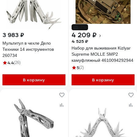
-7%
4 209 ₽
3 983 ₽
4 525 ₽
Мультитул в чехле Дело
Набор для выживания Kizlyar
Техники 14 инструментов
Supreme MOLLE SMP2
260734
камуфляжный 4610094292944
4.4
(26)
5
(2)
В корзину
В корзину