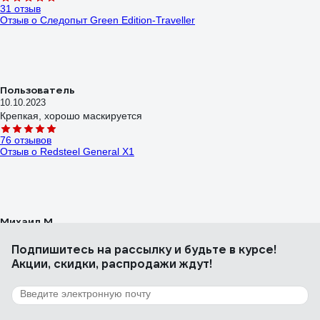
31 отзыв
Отзыв о Следопыт Green Edition-Traveller
Пользователь
10.10.2023
Крепкая, хорошо маскируется
76 отзывов
Отзыв о Redsteel General X1
Михаил М.
03.12.2023
Самый просто, рабочий нож, который можно камнем речным
Подпишитесь
на рассылку
и будьте в курсе!
заточить, на коленке. 56-57 твердости достаточно для любых
Акции, скидки, распродажи ждут!
работ, не ржавеет, ещё и фултанг. Фултанг. Не ржавеет. Стоит
1000р. Износостойкий, вязкий. В отличии от чудосталей не лопнет
318 отзывов
при падении на камень. Заминается, а не скалывается.
Отзыв о Fiskars 125860 (1001622)