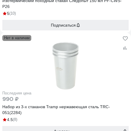
Изотермический походный стакан Следопыт 150 мл PF-CWS-
P26
5
(10)
Подписаться
Нет в наличии
Последняя цена
990 ₽
Набор из 3-х стаканов Tramp нержавеющая сталь TRC-
051(2284)
4.5
(8)