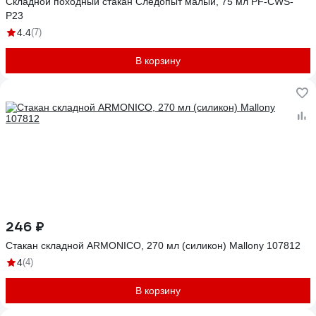
Складной походный стакан Следопыт малый, 75 мл PF-CWS-
P23
4.4
(7)
В корзину
246 ₽
Стакан складной ARMONICO, 270 мл (силикон) Mallony 107812
4
(4)
В корзину