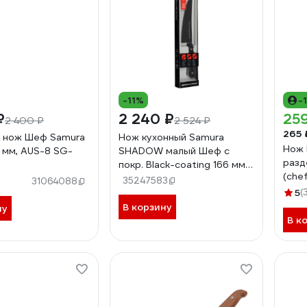
-11%
-
₽
2 240 ₽
25
2 400 ₽
2 524 ₽
265 
 нож Шеф Samura
Нож кухонный Samura
Нож 
 мм, AUS-8 SG-
SHADOW малый Шеф с
разд
покр. Black-coating 166 мм,
(che
AUS-8, ABS пластик SH-
35247583
31064088
Diam
0083/K
5
(
В корзину
ну
В к