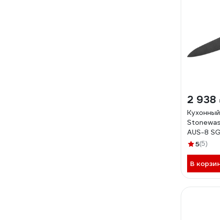
2 938
Кухонный
Stonewas
AUS-8 S
5
(5)
В корзи