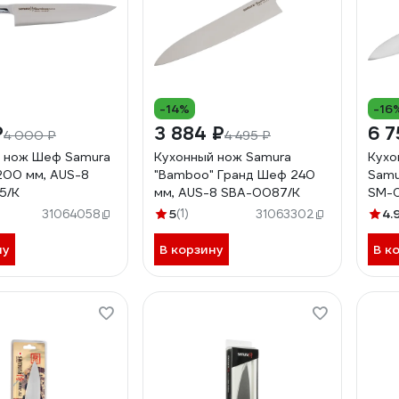
-14%
-16
₽
3 884 ₽
6 7
4 000 ₽
4 495 ₽
 нож Шеф Samura
Кухонный нож Samura
Кухо
00 мм, AUS-8
"Bamboo" Гранд Шеф 240
Samu
5/K
мм, AUS-8 SBA-0087/K
SM-
5
(1)
4.
31064058
31063302
ну
В корзину
В к