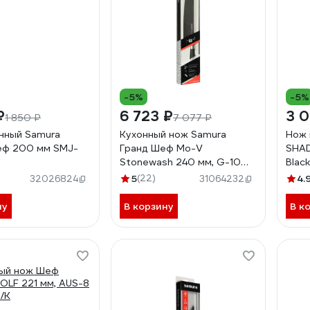
-5%
-5%
₽
6 723 ₽
3 
1 850 ₽
7 077 ₽
нный Samura
Кухонный нож Samura
Нож 
ф 200 мм SMJ-
Гранд Шеф Mo-V
SHA
Stonewash 240 мм, G-10
Blac
SM-0087B/K
8, A
5
(22)
4.
32026824
31064232
ну
В корзину
В к