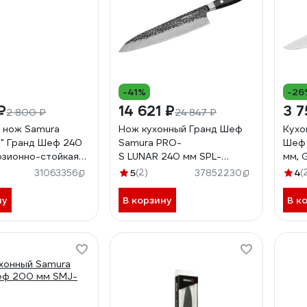
-41%
-26
₽
14 621 ₽
3 7
2 800 ₽
24 847 ₽
 нож Samura
Нож кухонный Гранд Шеф
Кухо
I" Гранд Шеф 240
Samura PRO-
Шеф 
озионно-стойкая
S LUNAR 240 мм SPL-
мм, 
BS пластик SHR-
0087/K
5
(2)
4
(
31063356
37852230
ну
В корзину
В к