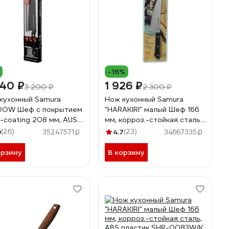
-16%
040 ₽
1 926 ₽
3 200 ₽
2 300 ₽
кухонный Samura
Нож кухонный Samura
DOW Шеф с покрытием
"HARAKIRI" малый Шеф 166
k-coating 208 мм, AUS-
мм, корроз.-стойкая сталь,
BS пластик SH-0085/K
ABS пластик SHR-0083B/K
9
(26)
4.7
(23)
35247571
34667335
орзину
В корзину