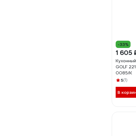
-33%
1 605 
Кухонный
GOLF 221
0085/K
5
(1)
В корзи