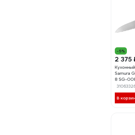
-5%
2 375 
Кухонный
Samura G
8 SG-00
3106332
В корзи