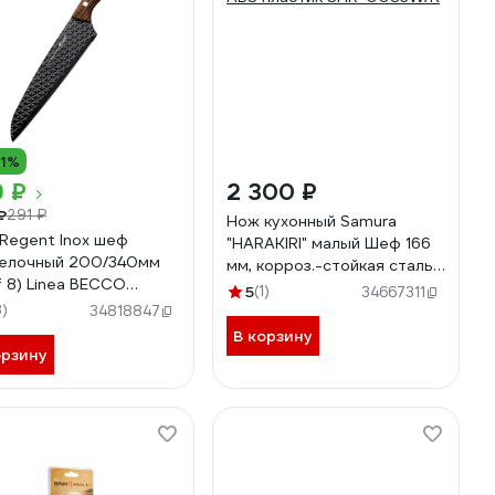
11%
9 ₽
2 300 ₽
₽
291 ₽
Нож кухонный Samura
Regent Inox шеф
"HARAKIRI" малый Шеф 166
елочный 200/340мм
мм, корроз.-стойкая сталь,
f 8) Linea BECCO
ABS пластик SHR-0083W/K
5
(1)
34667311
ond 93-KN-BD-1
3)
34818847
В корзину
орзину