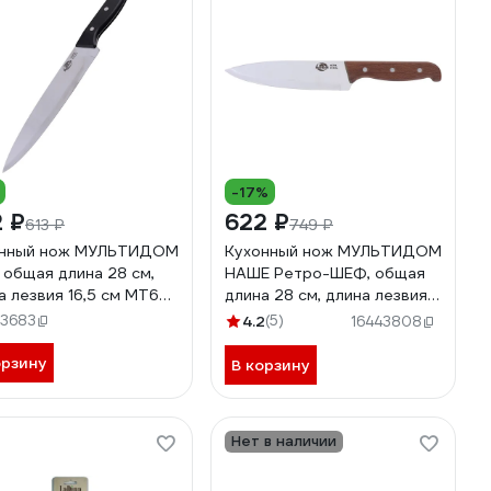
-17%
 ₽
622 ₽
613 ₽
749 ₽
онный нож МУЛЬТИДОМ
Кухонный нож МУЛЬТИДОМ
общая длина 28 см,
НАШЕ Ретро-ШЕФ, общая
а лезвия 16,5 см МТ60-
длина 28 см, длина лезвия
16,5 см МТ57-91
43683
4.2
(5)
16443808
орзину
В корзину
Нет в наличии