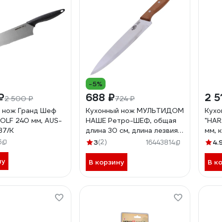
-5%
₽
688 ₽
2 5
2 500 ₽
724 ₽
 нож Гранд Шеф
Кухонный нож МУЛЬТИДОМ
Кухо
OLF 240 мм, AUS-
НАШЕ Ретро-ШЕФ, общая
"HAR
87/K
длина 30 см, длина лезвия
мм, 
19 см МТ57-90
стал
6
3
(2)
4.
16443814
008
ну
В корзину
В к