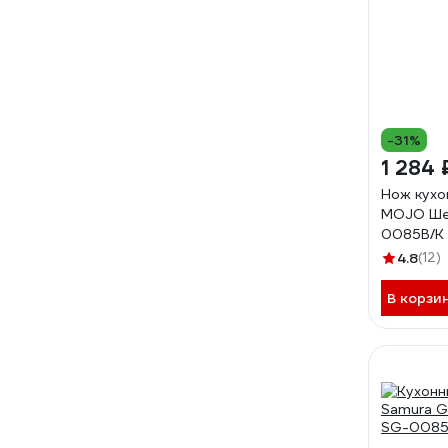
-31%
1 284 
Нож кухо
MOJO Ше
0085B/K
4.8
(12)
В корзи