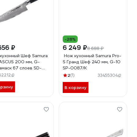
-28%
656 ₽
6 249 ₽
8 688 ₽
кухонный Шеф Samura
Нож кухонный Samura Pro-
SCUS 200 мм, G-
S Гранд Шеф 240 мм, G-10
дамаск 67 слоев SD-
SP-0087/K
5/K
52212
2
(1)
33455304
орзину
В корзину