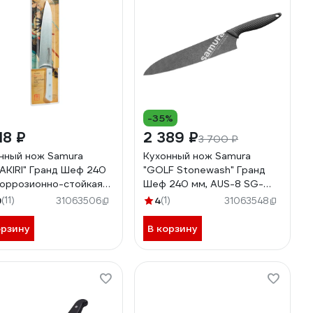
-35%
18 ₽
2 389 ₽
3 700 ₽
нный нож Samura
Кухонный нож Samura
AKIRI" Гранд Шеф 240
"GOLF Stonewash" Гранд
коррозионно-стойкая
Шеф 240 мм, AUS-8 SG-
ь, ABS пластик SHR-
0087B/K
9
(11)
4
(1)
31063506
31063548
7W/K
орзину
В корзину