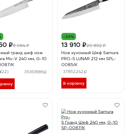
%
-33%
50 ₽
13 910 ₽
8 064 ₽
20 892 ₽
нный гранд шеф нож
Нож кухонный Шеф Samura
ra Mo-V 240 мм, G-10
PRO-S LUNAR 212 мм SPL-
0087/K
0085/K
9
(22)
37852242
31063686
В корзину
орзину