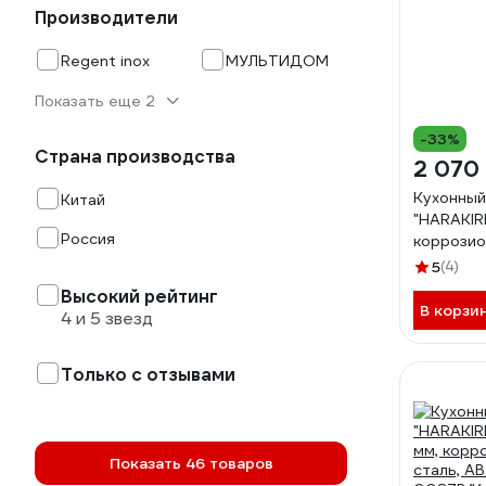
Производители
Regent inox
МУЛЬТИДОМ
Показать еще 2
-33%
Страна производства
2 070
Кухонный
Китай
"HARAKIR
Россия
коррозио
сталь, A
5
(4)
0085B/K
Высокий рейтинг
В корзи
4 и 5 звезд
Только с отзывами
Показать 46 товаров