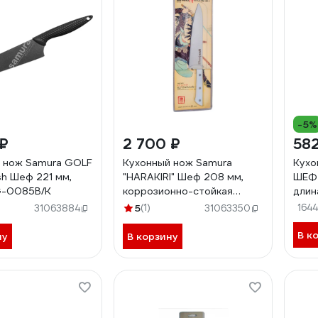
-5%
 ₽
2 700 ₽
582
 нож Samura GOLF
Кухонный нож Samura
Кух
h Шеф 221 мм,
"HARAKIRI" Шеф 208 мм,
ШЕФ 
G-0085B/K
коррозионно-стойкая
длин
сталь, ABS пластик SHR-
88
5
(1)
164
31063884
31063350
0085W/K
В к
ну
В корзину