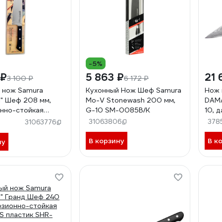
-5%
 ₽
5 863 ₽
21 
3 100 ₽
6 172 ₽
 нож Samura
Кухонный Нож Шеф Samura
Нож 
I" Шеф 208 мм,
Mo-V Stonewash 200 мм,
DAMA
нно-стойкая
G-10 SM-0085B/K
10, 
BS пластик SHR-
008
31063806
378
31063776
В корзину
В к
ну