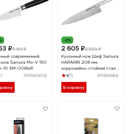
%
-8%
53 ₽
2 605 ₽
5 101 ₽
2 829 ₽
нный современный
Кухонный нож Шеф Samura
нож Samura Mo-V 150
HARAKIRI 208 мм,
G-10 SM-0084/K
коррозийно-стойкая сталь,
белый акрил SHR-
2)
5
(1)
31064040
31064148
0085AW/K
орзину
В корзину