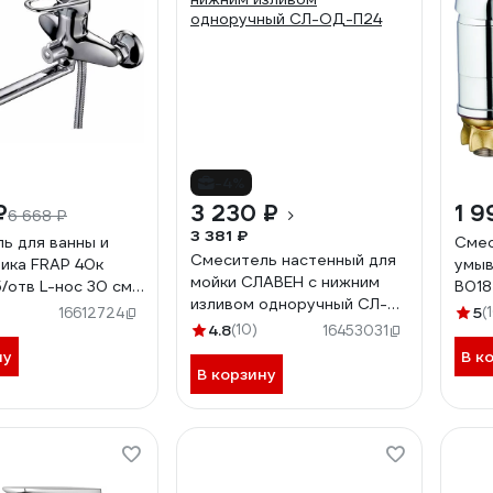
-4%
₽
3 230 ₽
1 9
6 668 ₽
3 381 ₽
ь для ванны и
Смес
Смеситель настенный для
ика FRAP 40к
умыв
мойки СЛАВЕН с нижним
/отв L-нос 30 см
B018
изливом одноручный СЛ-
5
(
16612724
ОД-П24
4.8
(10)
16453031
ну
В к
В корзину