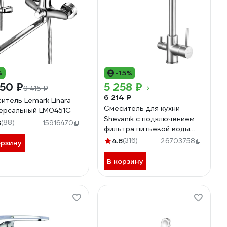
%
-15%
50 ₽
5 258 ₽
9 415 ₽
6 214 ₽
итель Lemark Linara
Смеситель для кухни
ерсальный LM0451C
Shevanik с подключением
6
(88)
15916470
фильтра питьевой воды
S328
4.8
(316)
26703758
орзину
В корзину