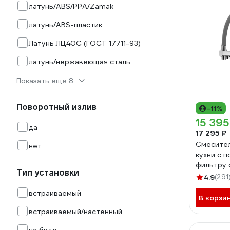
латунь/ABS/PPA/Zamak
латунь/ABS-пластик
Латунь ЛЦ40C (ГОСТ 17711-93)
латунь/нержавеющая сталь
Показать еще 8
Поворотный излив
-11%
15 395
да
17 295 ₽
Смесител
нет
кухни с 
фильтру 
Тип установки
LM3071C
4.9
(291
встраиваемый
В корзи
встраиваемый/настенный