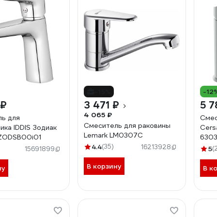
-15%
-12
 ₽
3 471 ₽
5 7
4 065 ₽
ь для
Смес
Смеситель для раковины
ика IDDIS Зодиак
Cers
Lemark LM0307C
 ZODSB00i01
630
4.4
(35)
16213928
5
(
15691899
В корзину
ну
В к