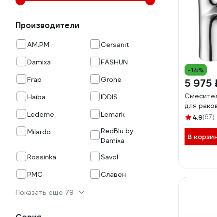
Производители
AM.PM
Cersanit
Damixa
FASHUN
-14%
Frap
Grohe
5 975 
Смесител
Haiba
IDDIS
для рак
Ledeme
Lemark
4.9
(67)
RedBlu by
Milardo
В корзи
Damixa
Rossinka
Savol
РМС
Славен
Показать еще 79