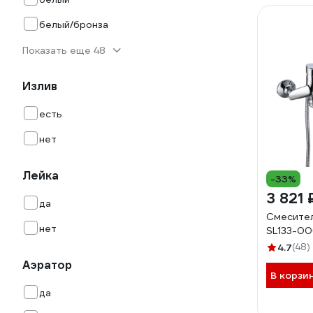
белый/бронза
Показать еще 48
Излив
есть
нет
Лейка
-33%
3 821 
да
Смесител
нет
SL133-00
4.7
(48)
Аэратор
В корзи
да