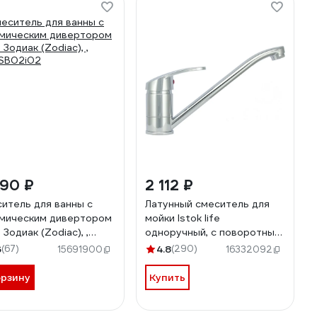
990 ₽
2 112 ₽
итель для ванны с
Латунный смеситель для
мическим дивертором
мойки Istok life
 Зодиак (Zodiac), ,
одноручный, с поворотным
SB02i02
изливом 25 см, картридж
6
(67)
4.8
(290)
15691900
16332092
40 мм 0402.432
орзину
Купить