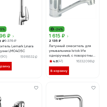
15%
-24%
96 ₽
1 615 ₽
2 135 ₽
0 ₽
5 376 ₽
Латунный смеситель для
итель Lemark Linara
умывальника Istok life
кухни LM0405C
одноручный, с поворотным
7
(90)
15916532
изливом 0402.428
4.8
(41)
16332098
орзину
В корзину