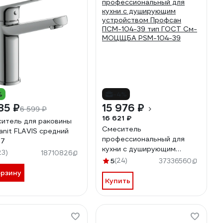
%
-4%
85 ₽
15 976 ₽
6 599 ₽
16 621 ₽
итель для раковины
Смеситель
anit FLAVIS средний
профессиональный для
37
кухни с душирующим
23)
18710826
устройством Профсан
5
(24)
37336560
ПСМ-104-39 тип ГОСТ См-
орзину
МОЦЩБА PSM-104-39
Купить