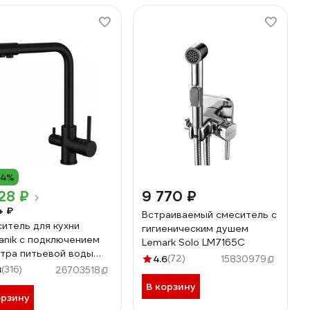
14%
28 ₽
9 770 ₽
4 ₽
Встраиваемый смеситель с
итель для кухни
гигиеническим душем
anik с подключением
Lemark Solo LM7165C
тра питьевой воды
4.6
(72)
15830979
8H
8
(316)
26703518
В корзину
орзину