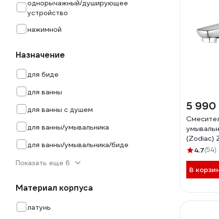
однорычажный/душирующее
устройство
нажимной
Назначение
для биде
для ванны
5 990
для ванны с душем
Смесител
для ванны/умывальника
умывальн
(Zodiac)
для ванны/умывальника/биде
4.7
(54)
Показать еще 6
В корзи
Материал корпуса
латунь