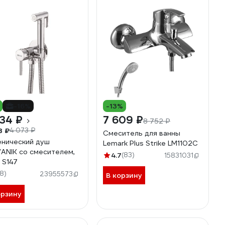
-16%
-13%
34 ₽
7 609 ₽
8 752 ₽
3 ₽
4 073 ₽
Смеситель для ванны
енический душ
Lemark Plus Strike LM1102C
ANIK со смесителем,
4.7
(83)
15831031
 S147
18)
23955573
В корзину
орзину