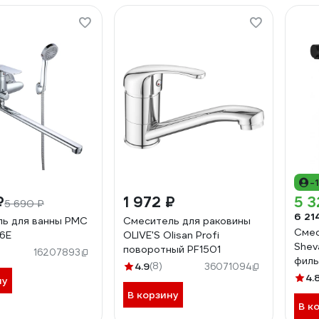
-
₽
1 972 ₽
5 3
5 690 ₽
6 21
ь для ванны РМС
Смеситель для раковины
Смес
6E
OLIVE'S Olisan Profi
Shev
поворотный PF1501
16207893
филь
4.9
(8)
36071094
S32
4.
ну
В корзину
В к