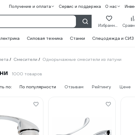
Получение и оплата
Сервис и поддержка
О нас
Инве
Избранное
лектрика
Силовая техника
Станки
Спецодежда и СИЗ
лета
Смесители
Однорычажные смесители из латуни
/
/
ни
1000 товаров
ь по:
По популярности
Отзывам
Рейтингу
Цене