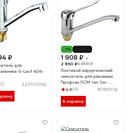
-7%
-33%
94 ₽
1 908 ₽
2 650 ₽
2 859 ₽
итель для
Локтевой хирургический
альника G-Lauf 4G4-
смеситель для раковины
Профсан ПСМ тип См-
10)
22370709
УмЛЦБА, См-МЛЦБА PSM-
4.5
(13)
16766317
425-055
орзину
В корзину