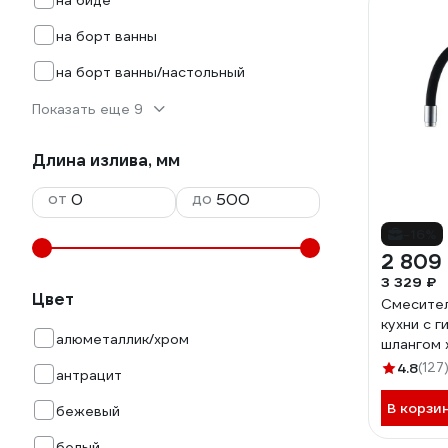
на биде
на борт ванны
на борт ванны/настольный
Показать еще 9
Длина излива, мм
от
до
-16%
2 809
3 329 ₽
Цвет
Смесите
кухни с 
алюметаллик/хром
шлангом 
L4898-2
4.8
(127
антрацит
В корзи
бежевый
белый