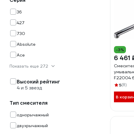
Серия
36
427
730
Absolute
-3%
Ace
6 461 
Смесител
Показать еще 272
умывальн
F22004 б
Высокий рейтинг
531230
5
(8)
4 и 5 звезд
В корзи
Тип смесителя
однорычажный
двухрычажный