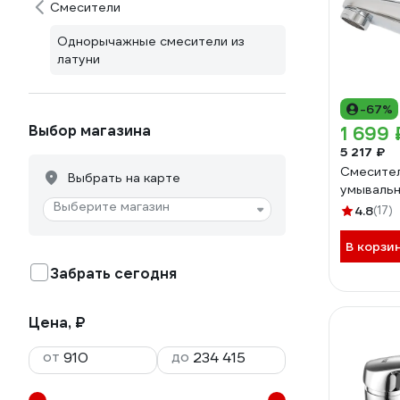
Смесители
Однорычажные смесители из
латуни
-67%
Выбор магазина
1 699 
5 217 ₽
Смесител
Выбрать на карте
умывальн
Выберите магазин
4.8
(17)
В корзи
Забрать сегодня
Цена, ₽
от
до