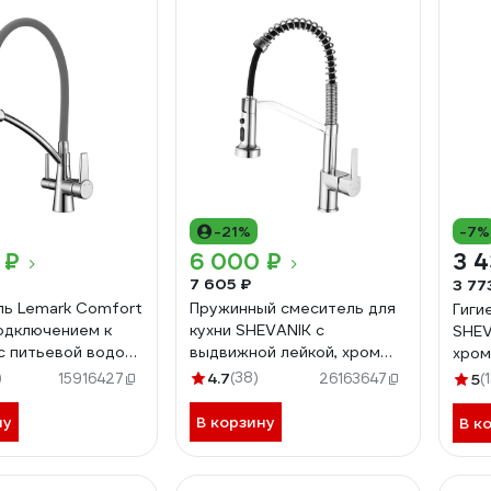
-21%
-7%
 ₽
6 000 ₽
3 4
7 605 ₽
3 77
ь Lemark Comfort
Пружинный смеситель для
Гиги
подключением к
кухни SHEVANIK с
SHEV
с питьевой водой
выдвижной лейкой, хром
хром
-Gray
S963
)
4.7
(38)
15916427
26163647
5
(
ну
В корзину
В к