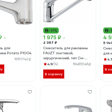
-17%
-
₽
1 975 ₽
4 5
2 367 ₽
5 14
ь для
Смеситель для раковины
Смес
ика Potato P1004
FAUZT локтевой,
для 
хирургический, тип См-
16151742
4.
МОЦБА, См-УмОЦБА FZs-
4.9
(14)
16485546
807-01
ну
В к
В корзину