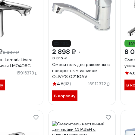
-13%
-14
₽
2 898 ₽
8 0
6 987 ₽
3 315 ₽
ь Lemark Linara
Смес
Смеситель для раковины с
овины LM0406C
унив
поворотным изливом
4.
15916373
OLIVE'S 02110AV
4.8
(62)
15912372
ну
В к
В корзину