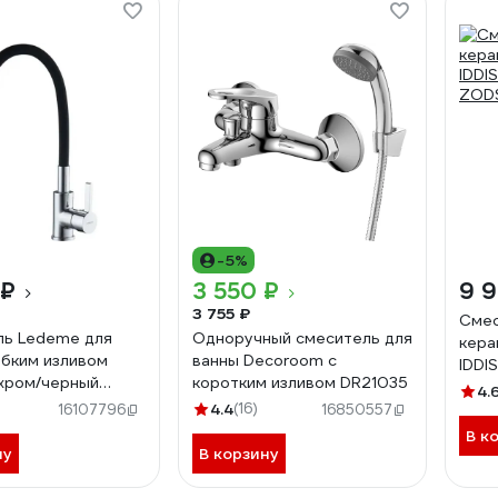
-5%
 ₽
3 550 ₽
9 
3 755 ₽
Смес
ль Ledeme для
Одноручный смеситель для
кера
гибким изливом
ванны Decoroom с
IDDIS
хром/черный
коротким изливом DR21035
ZOD
4.
)
4.4
(16)
16107796
16850557
В к
ну
В корзину