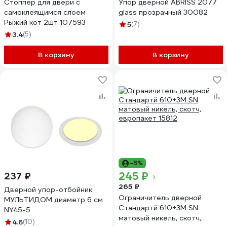
Стоппер для двери с
Упор дверной ABRISS 2077
самоклеящимся слоем
glass прозрачный 30082
Рыжий кот 2шт 107593
5
(7)
3.4
(5)
В корзину
В корзину
-8%
245 ₽
237 ₽
265 ₽
Дверной упор-отбойник
Ограничитель дверной
МУЛЬТИДОМ диаметр 6 см
Стандартй 610+3М SN
NY45-5
матовый никель, скотч,
4.6
(10)