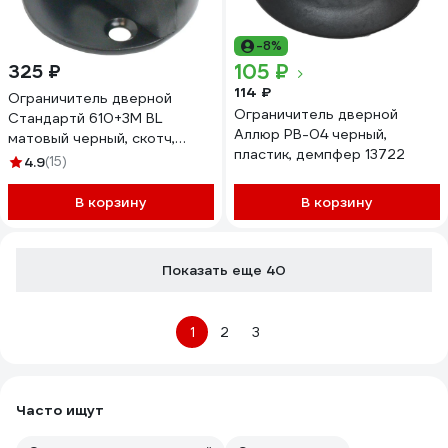
-8%
105 ₽
325 ₽
114 ₽
Ограничитель дверной
Ограничитель дверной
Стандартй 610+3М BL
Аллюр PB-04 черный,
матовый черный, скотч,
пластик, демпфер 13722
европакет 15810
4.9
(15)
В корзину
В корзину
Показать еще 40
1
2
3
Часто ищут