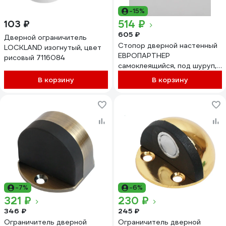
-15%
514 ₽
103 ₽
605 ₽
Дверной ограничитель
Стопор дверной настенный
LOCKLAND изогнутый, цвет
ЕВРОПАРТНЕР
рисовый 7116084
самоклеящийся, под шуруп,
D60, белый, 2 шт. 0294 2
В корзину
В корзину
-7%
-6%
321 ₽
230 ₽
346 ₽
245 ₽
Ограничитель дверной
Ограничитель дверной