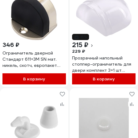
-6%
215 ₽
346 ₽
229 ₽
Ограничитель дверной
Прозрачный напольный
Стандарт 611+3М SN мат.
стоппер-ограничитель для
никель, скотч, европакет
двери комплект 3+1 шт
15818
BOOMHOUSE 701844
В корзину
В корзину