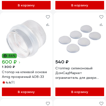
В корзину
В корзину
-54%
600 ₽
540 ₽
1 300 ₽
Стоппер силиконовый
Стопор на клеевой основе
ДомСадМаркет
Amig прозрачный 408-33
ограничитель для двери
4.4
(8)
напольный 6шт
8677373518191
В корзину
В корзину