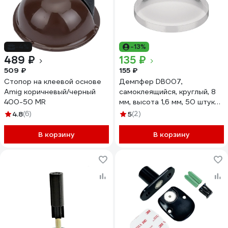
-4%
-13%
489 ₽
135 ₽
509 ₽
155 ₽
Стопор на клеевой основе
Демпфер DB007,
Amig коричневый/черный
самоклеящийся, круглый, 8
400-50 MR
мм, высота 1,6 мм, 50 штук
Hafele 356.27.411
4.8
(6)
5
(2)
В корзину
В корзину