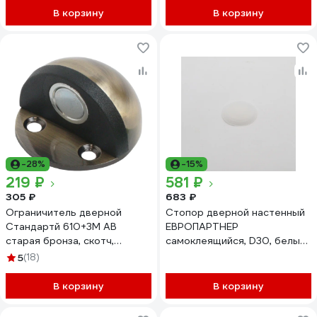
В корзину
В корзину
-28%
-15%
219 ₽
581 ₽
305 ₽
683 ₽
Ограничитель дверной
Стопор дверной настенный
Стандартй 610+3М AB
ЕВРОПАРТНЕР
старая бронза, скотч,
самоклеящийся, D30, белый,
европакет 15808
4 шт. 0291 2
5
(18)
В корзину
В корзину