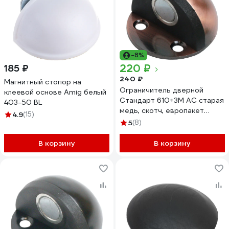
-8%
220 ₽
185 ₽
240 ₽
Магнитный стопор на
Ограничитель дверной
клеевой основе Amig белый
Стандарт 610+3М AC старая
403-50 BL
медь, скотч, европакет
4.9
(15)
15809
5
(8)
В корзину
В корзину