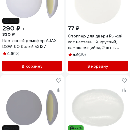
-12%
290 ₽
77 ₽
330 ₽
Стоппер для двери Рыжий
Настенный демпфер AJAX
кот настенный, круглый,
DSW-60 белый 43127
самоклеящийся, 2 шт. в
4.6
(15)
наборе 103683
4.9
(36)
В корзину
В корзину
-17%
-7%