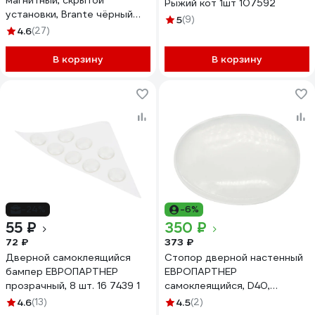
магнитный, скрытой
Рыжий кот 1шт 107592
установки, Brante чёрный
5
(9)
606784
4.6
(27)
В корзину
В корзину
-24%
-6%
55 ₽
350 ₽
72 ₽
373 ₽
Дверной самоклеящийся
Стопор дверной настенный
бампер ЕВРОПАРТНЕР
ЕВРОПАРТНЕР
прозрачный, 8 шт. 16 7439 1
самоклеящийся, D40,
прозрачный силикон, 2 шт.
4.6
(13)
4.5
(2)
0293 2