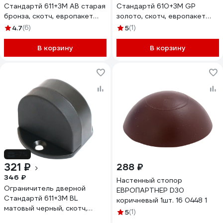
Стандартй 611+3М AB старая
Стандартй 610+3М GP
бронза, скотч, европакет
золото, скотч, европакет
15814
15811
4.7
(6)
5
(1)
В корзину
В корзину
-7%
321 ₽
288 ₽
346 ₽
Настенный стопор
Ограничитель дверной
ЕВРОПАРТНЕР D30
Стандартй 611+3М BL
коричневый 1шт. 16 0448 1
матовый черный, скотч,
5
(1)
европакет 15816