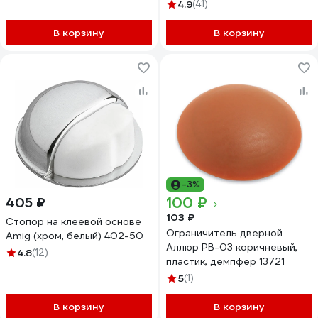
европакет 15812
4.9
(41)
В корзину
В корзину
-3%
100 ₽
405 ₽
103 ₽
Стопор на клеевой основе
Ограничитель дверной
Amig (хром, белый) 402-50
Аллюр PB-03 коричневый,
4.8
(12)
пластик, демпфер 13721
5
(1)
В корзину
В корзину