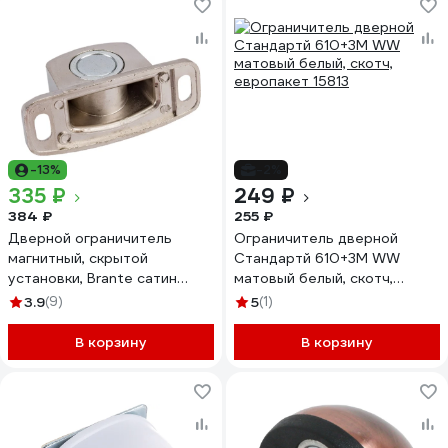
-13%
-2%
335 ₽
249 ₽
384 ₽
255 ₽
Дверной ограничитель
Ограничитель дверной
магнитный, скрытой
Стандартй 610+3М WW
установки, Brante сатин
матовый белый, скотч,
никель 606785
европакет 15813
3.9
(9)
5
(1)
В корзину
В корзину