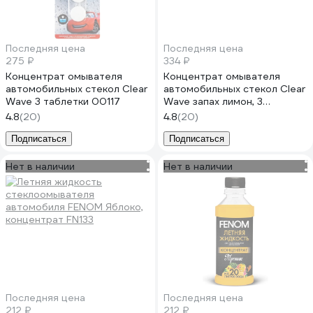
Последняя цена
Последняя цена
275 ₽
334 ₽
Концентрат омывателя
Концентрат омывателя
автомобильных стекол Clear
автомобильных стекол Clear
Wave 3 таблетки 00117
Wave запах лимон, 3
таблетки 0031
4.8
(20)
4.8
(20)
Подписаться
Подписаться
Нет в наличии
Нет в наличии
Последняя цена
Последняя цена
212 ₽
212 ₽