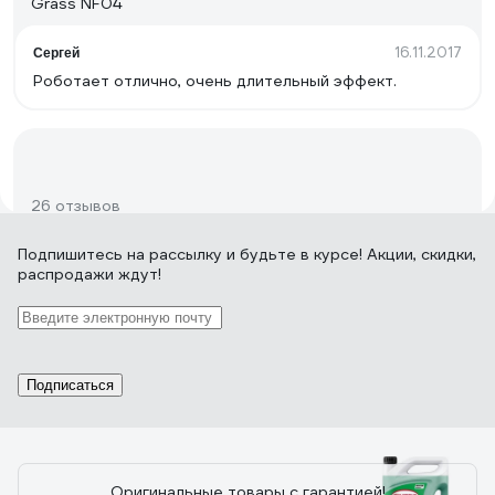
Grass NF04
16.11.2017
Сергей
Роботает отлично, очень длительный эффект.
26 отзывов
Подпишитесь
на рассылку
и будьте в курсе! Акции, скидки,
распродажи ждут!
Отзыв о Летний стеклоомыватель Grass
Mosquitos Cleaner концентрат, 1 л 110103
22.12.2022
Вячеслав Х.
отлично справляется с мошкой и следов от
Подписаться
насекомых на лобовом стекле
Оригинальные товары с гарантией!