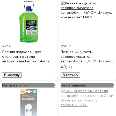
217 ₽
226 ₽
Летняя жидкость для
Летняя жидкость
стеклоомывателя
стеклоомывателя
автомобиля Fenom "Чистое
автомобиля FENOM Цитрус,
стекло" FN122N
концентрат FN131
4.9
(17)
В корзину
В корзину
Нет в наличии
Нет в наличии