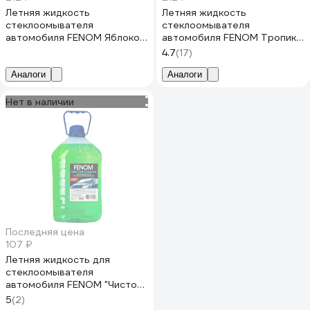
Летняя жидкость
Летняя жидкость
стеклоомывателя
стеклоомывателя
автомобиля FENOM Яблоко,
автомобиля FENOM Тропик,
концентрат FN133
концентрат FN132
4.7
(17)
Аналоги
Аналоги
Нет в наличии
Последняя цена
107 ₽
Летняя жидкость для
стеклоомывателя
автомобиля FENOM "Чистое
стекло" FN122
5
(2)