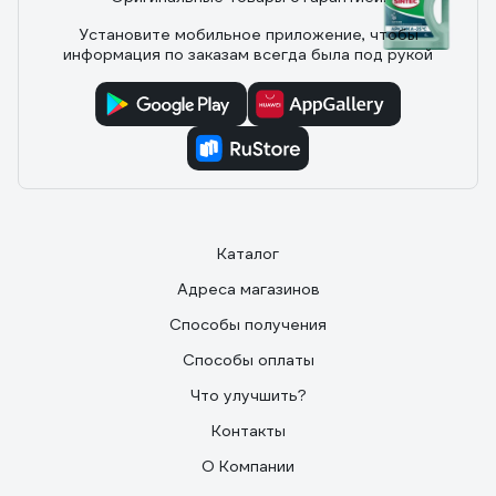
27 отзывов
Установите мобильное приложение, чтобы
информация по заказам всегда была под рукой
Отзыв о Стеклоомыватель Sintec
АРКТИКА -25°С, 4 л 614508
23.01.2023
Алексей К.
1. Невысокая цена. 2. Не замерзает в -20 (проверял в
морозилке - оставалась жидкой). Проверял
рефрактометром - температура замерзания около
Каталог
-37. Но тут надо понимать, что изопропил густеет при
понижении температуры. Т.е. при определенной
Адреса магазинов
температуре он будет жидкий, но до стекла уже не
добьет распылитель. 3. Более безопасна по
Способы получения
сравнении с незамерзайками на основе метанола.
Способы оплаты
Что улучшить?
Контакты
О Компании