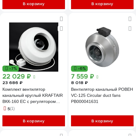
В корзину
В корзину
-7%
-6%
22 029 ₽
7 559 ₽
23 686 ₽
8 018 ₽
Комплект вентилятор
Вентилятор канальный РОВЕН
канальный круглый KRAFTAIR
VC-125 Circular duct fans
ВКК-160 EC с регулятором
РВ000041631
скорости
5
(1)
ВКК-160EC+регулятор,вилка
В корзину
В корзину