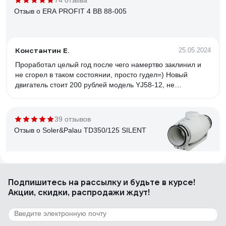
74 отзыва
Отзыв о ERA PROFIT 4 ВВ 88-005
Константин Е.
25.05.2024
Проработал целый год после чего намертво заклинил и
не сгорел в таком состоянии, просто гудел=) Новый
двигатель стоит 200 рублей модель YJ58-12, не
торопитесь выкидывать заклинивший вент. Разобрать 2
болтика и сдёрнуть крыльчатку и поменять двигатель
готово.
39 отзывов
Отзыв о Soler&Palau TD350/125 SILENT
Oleg Ladygin
05.04.2019
Подпишитесь
на рассылку
и будьте в курсе!
Акции, скидки, распродажи ждут!
68 отзывов
Отзыв о ERA PROFIT 5 86-384