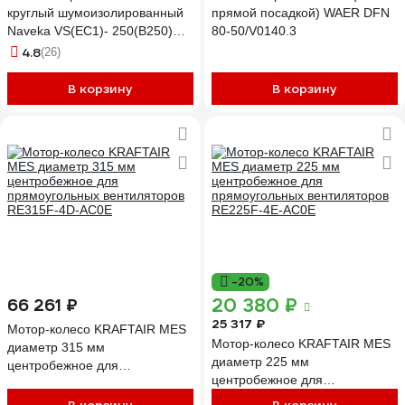
круглый шумоизолированный
прямой посадкой) WAER DFN
Naveka VS(EC1)- 250(B250)
80-50/V0140.3
Compact УН-00008320
4.8
(26)
В корзину
В корзину
-20%
20 380 ₽
66 261 ₽
25 317 ₽
Мотор-колесо KRAFTAIR MES
Мотор-колесо KRAFTAIR MES
диаметр 315 мм
диаметр 225 мм
центробежное для
центробежное для
прямоугольных вентиляторов
прямоугольных вентиляторов
RE315F-4D-AC0E