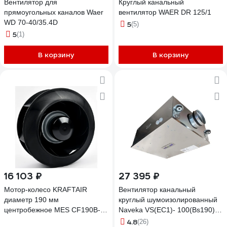
Вентилятор для
Круглый канальный
прямоугольных каналов Waer
вентилятор WAER DR 125/1
WD 70-40/35.4D
5
(5)
5
(1)
В корзину
В корзину
16 103 ₽
27 395 ₽
Мотор-колесо KRAFTAIR
Вентилятор канальный
диаметр 190 мм
круглый шумоизолированный
центробежное MES CF190B-E-
Naveka VS(EC1)- 100(Bs190)
EC0D
Compact УН-00009349
4.8
(26)