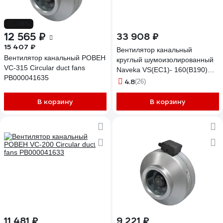
-18%
12 565 ₽
33 908 ₽
15 407 ₽
Вентилятор канальный
Вентилятор канальный РОВЕН
круглый шумоизолированный
VC-315 Circular duct fans
Naveka VS(EC1)- 160(B190)
РВ000041635
Compact УН-00008679
4.8
(26)
В корзину
В корзину
11 481 ₽
9 221 ₽