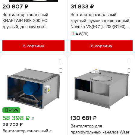
20 807 ₽
31 833 ₽
Вентилятор канальный
Вентилятор канальный
KRAFTAIR ВКК-200 EC
круглый шумоизолированный
круглый, для круглых
Naveka VS(EC1)- 200(B190)
воздуховодов диаметром 200
Compact УН-00008680
4.8
(26)
мм ВКК-200EC+вилка
В корзину
В корзину
-15%
58 398 ₽
130 681 ₽
68 703 ₽
Вентилятор для
Вентилятор канальный с
прямоугольных каналов Waer