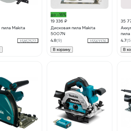
до -16%
19 336 ₽
35 7
 пила Makita
Дисковая пила Makita
Акку
5007N
пила
4.8
(9)
4.7
(5
15857577
15563376
у
В корзину
В ко