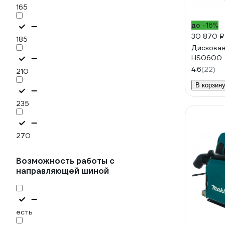
165
до -16%
30 870 ₽
185
Дисковая
HS0600
4.6
(22)
210
В корзин
235
270
Возможность работы с
направляющей шиной
есть