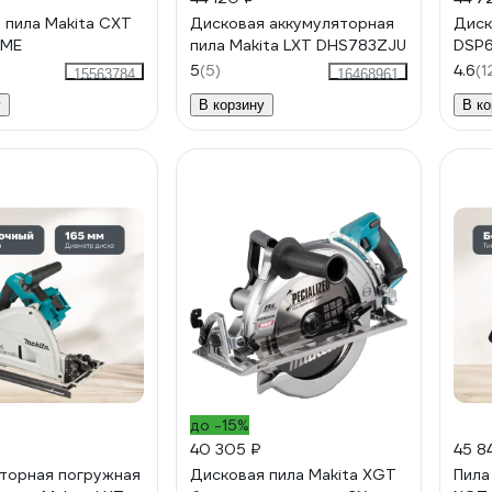
 пила Makita CXT
Дисковая аккумуляторная
Диск
WME
пила Makita LXT DHS783ZJU
DSP
5
(5)
4.6
(1
15563784
16468961
у
В корзину
В ко
до -15%
40 305 ₽
45 8
торная погружная
Дисковая пила Makita XGT
Пила