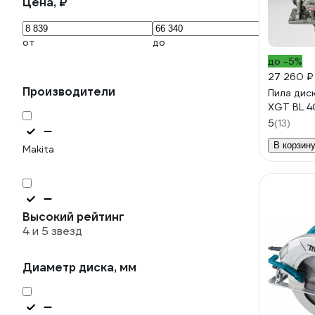
Цена, ₽
от
до
до -5%
27 260 ₽
Производители
Пила дис
XGT BL 
5
(13)
В корзин
Makita
Высокий рейтинг
4 и 5 звезд
Диаметр диска, мм