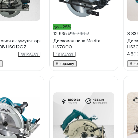
до -25%
12 635 ₽
15 796 ₽
8 83
ковая аккумуляторная Makita
Дисковая пила Makita
Диск
40В HS012GZ
HS7000
HS3
4.8
(1
38196480
16104093
у
В корзину
В ко