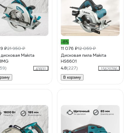
-8%
89 ₽
21 950 ₽
11 076 ₽
12 059 ₽
 дисковая Makita
Дисковая пила Makita
8MG
HS6601
59)
4.8
(227)
43931
15620786
рзину
В корзину