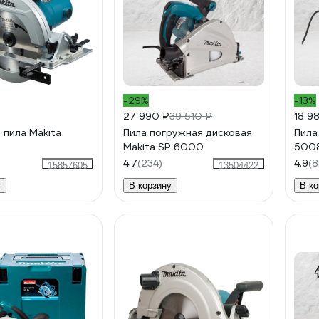
-29%
-13%
27 990 ₽
39 510 ₽
18 9
 пила Makita
Пила погружная дисковая
Пила
Makita SP 6000
500
4.7
(234)
4.9
(8
15857605
13504422
у
В корзину
В ко