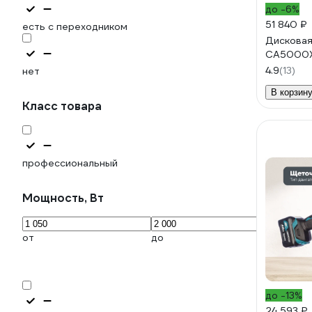
до -6%
51 840 ₽
есть с переходником
Дисковая
CA5000
4.9
(13)
нет
В корзин
Класс товара
профессиональный
Мощность, Вт
от
до
до -13%
24 593 ₽