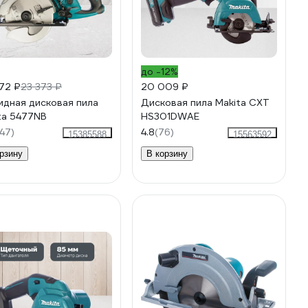
до -12%
72 ₽
23 373 ₽
20 009 ₽
идная дисковая пила
Дисковая пила Makita CXT
ta 5477NB
HS301DWAE
47)
4.8
(76)
15385588
15563592
рзину
В корзину