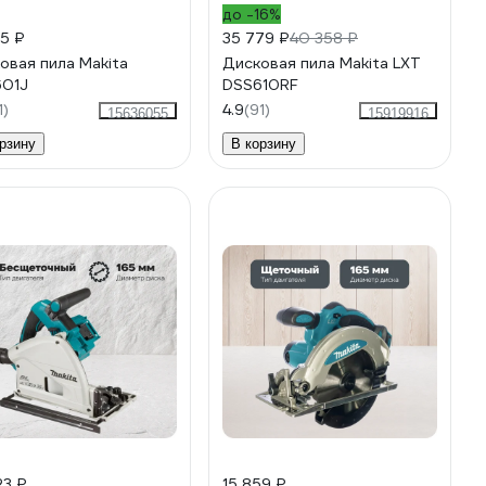
до -16%
25 ₽
35 779 ₽
40 358 ₽
овая пила Makita
Дисковая пила Makita LXT
01J
DSS610RF
1)
4.9
(91)
15636055
15919916
рзину
В корзину
23 ₽
15 859 ₽