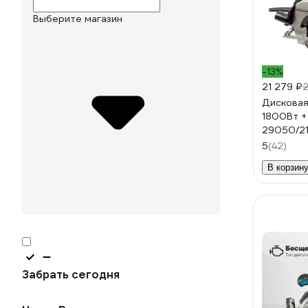
Выберите магазин
-13%
21 279 ₽
2
Дисковая
1800Вт +
29050/21
Makpac 
5
(42)
В корзин
Забрать сегодня