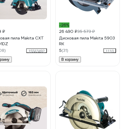
-26%
9 ₽
26 490 ₽
35 573 ₽
овая пила Makita CXT
Дисковая пила Makita 5903
01DZ
RK
08)
5
(31)
15563492
1110
рзину
В корзину