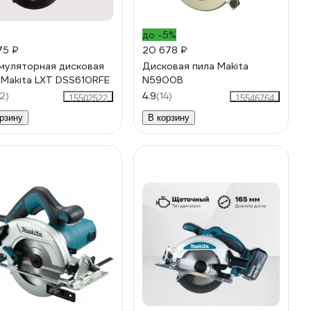
до -5%
75 ₽
20 678 ₽
муляторная дисковая
Дисковая пила Makita
 Makita LXT DSS610RFE
N5900B
2)
4.9
(14)
15502522
15546764
рзину
В корзину