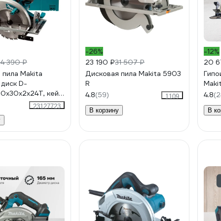
-26%
-12%
4 390 ₽
23 190 ₽
31 507 ₽
20 6
 пила Makita
Дисковая пила Makita 5903
Гипо
 диск D-
R
Maki
0x30x2x24T, кейс
4.8
(59)
4.8
(2
1109
5008MGJX2
23127723
В корзину
В ко
у