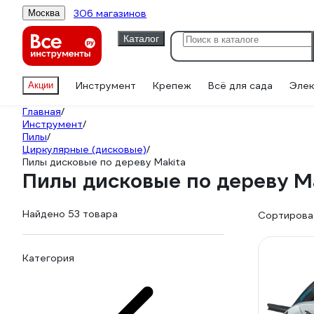
306 магазинов
Москва
Каталог
Инструмент
Крепеж
Всё для сада
Элек
Акции
Главная
/
Инструмент
/
Пилы
/
Циркулярные (дисковые)
/
Пилы дисковые по дереву Makita
Пилы дисковые по дереву M
Найдено 53 товара
Сортироват
Категория