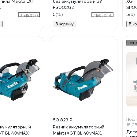
 пила Makita LXT
без аккумулятора и ЗУ
XGT 
U
RS002GZ
SP0
5
(16)
5
(6)
15857590
19458414
у
В корзину
В ко
Нет 
Посл
50 823 ₽
16 2
ккумуляторный
Резчик аккумуляторный
Диск
GT BL 40vMAX,
MakitaXGT BL 40vMAX,