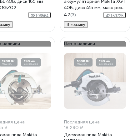
BL 40В, диск 165 мм
аккумуляторная Makita XGT
01GZ02
40В, диск 415 мм, макс рез
158/106мм HS013GZ
4.7
(3)
38196564
42159725
рзину
В корзину
в наличии
Нет в наличии
едняя цена
Последняя цена
55 ₽
18 290 ₽
овая пила Makita
Дисковая пила Makita