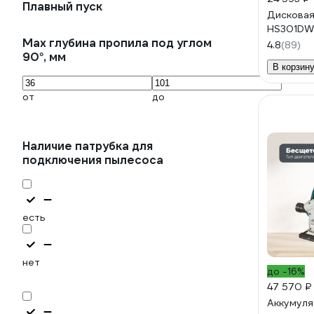
Плавный пуск
Дисковая
HS301D
Max глубина пропила под углом
4.8
(89)
90°, мм
В корзин
от
до
Наличие патрубка для
подключения пылесоса
есть
нет
до -16%
47 570 ₽
Аккумуля