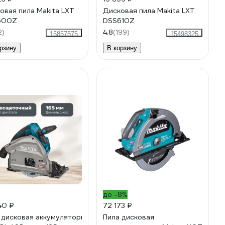
овая пила Makita LXT
Дисковая пила Makita LXT
600Z
DSS610Z
2)
4.8
(199)
15857575
15498325
рзину
В корзину
до -8%
40 ₽
72 173 ₽
 дисковая аккумуляторная Makita
Пила дисковая