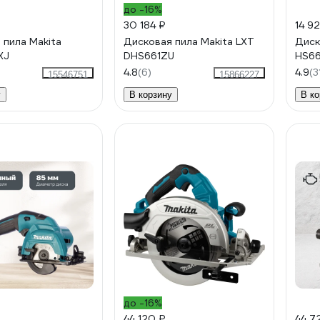
до -16%
30 184 ₽
14 9
 пила Makita
Дисковая пила Makita LXT
Диск
XJ
DHS661ZU
HS66
4.8
(6)
4.9
(3
15546751
15866227
у
В корзину
В ко
до -16%
44 120 ₽
44 7