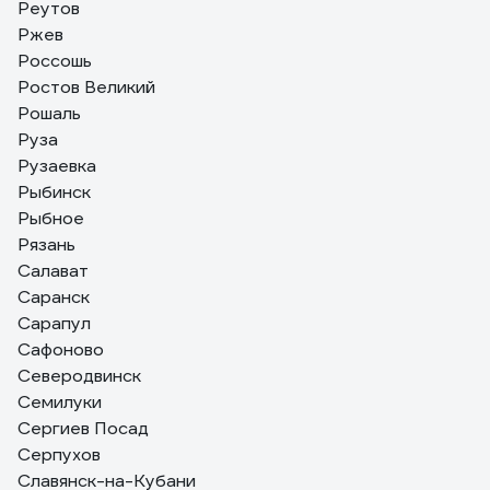
Реутов
Ржев
Россошь
Ростов Великий
Рошаль
Руза
Рузаевка
Рыбинск
Рыбное
Рязань
Салават
Саранск
Сарапул
Сафоново
Северодвинск
Семилуки
Сергиев Посад
Серпухов
Славянск-на-Кубани