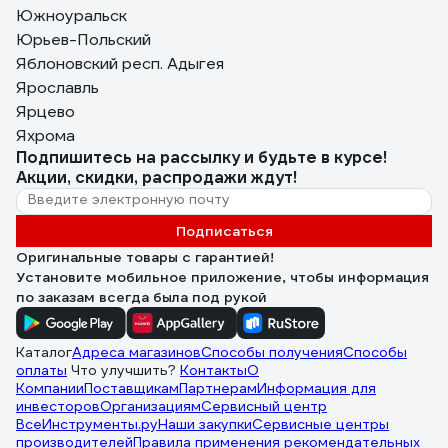
Южноуральск
Юрьев-Польский
Яблоновский респ. Адыгея
Ярославль
Ярцево
Яхрома
Подпишитесь
на рассылку
и будьте в курсе!
Акции, скидки, распродажи ждут!
Подписаться
Оригинальные товары с гарантией!
Установите мобильное приложение, чтобы информация
по заказам всегда была под рукой
Каталог
Адреса магазинов
Способы получения
Способы
оплаты
Что улучшить?
Контакты
О
Компании
Поставщикам
Партнерам
Информация для
инвесторов
Организациям
Сервисный центр
ВсеИнструменты.ру
Наши закупки
Сервисные центры
производителей
Правила применения рекомендательных