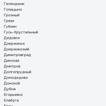
Геленджик
Голицыно
Грозный
Грязи
Губкин
Гусь-Хрустальный
Дедовск
Дзержинск
Дзержинский
Димитровград
Динская
Дмитров
Долгопрудный
Домодедово
Донской
Дубна
Егорьевск
Елабуга
Елец