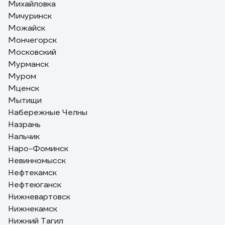
Михайловка
Мичуринск
Можайск
Мончегорск
Московский
Мурманск
Муром
Мценск
Мытищи
Набережные Челны
Назрань
Нальчик
Наро-Фоминск
Невинномысск
Нефтекамск
Нефтеюганск
Нижневартовск
Нижнекамск
Нижний Тагил