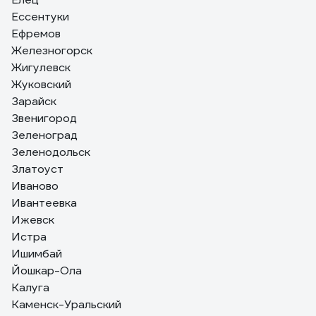
Ессентуки
Ефремов
Железногорск
Жигулевск
Жуковский
Зарайск
Звенигород
Зеленоград
Зеленодольск
Златоуст
Иваново
Ивантеевка
Ижевск
Истра
Ишимбай
Йошкар-Ола
Калуга
Каменск-Уральский