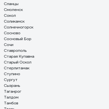
Сланцы
Смоленск
Сокол
Соликамск
Солнечногорск
Сосново
Сосновый Бор
Сочи
Ставрополь
Старая Купавна
Старый Оскол
Стерлитамак
Ступино
Сургут
Сызрань
Таганрог
Талдом
Тамбов
Тверь