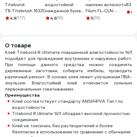
Titebond
водостойкой
наклеек антискотч
В3 5
TB Titebrush 16330
наждачной бумаги
Filum FL-CLN-
4.
140x115мм Gigant
STIKER400, 00-
4.9
(177)
4.9
(16)
5
(19)
G-1022111
01143588
О товаре
Клей Titebond III Ultimate повышенной влагостойкости 1411
подойдет для проведения внутренних и наружных работ.
При помощи данного средства можно соединять
деревянные заготовки, собирать мебель, проводить
различный ремонт. В основе клея лежит улучшенная ПВА-
эмульсия. Влагостойкий клей отличается сильным
первоначальным схватыванием.
Преимущества
Клей соответствует стандарту ANSI/HPVA Тип I по
водостойкости
Titebond III Ulimate 1411 обладает высокой прочностью
соединения
Клей не токсичен, без растворителей и более
безопасен в использовании по сравнению с обычными