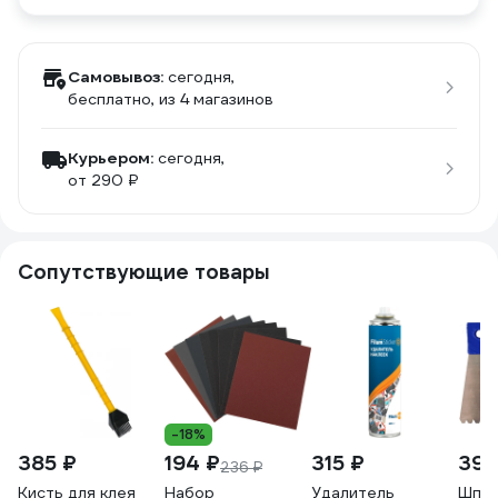
Самовывоз:
сегодня,
бесплатно
, из 4 магазинов
Курьером:
сегодня,
от 290 ₽
Сопутствующие товары
-18%
385 ₽
194 ₽
315 ₽
396
236 ₽
Кисть для клея
Набор
Удалитель
Шпат