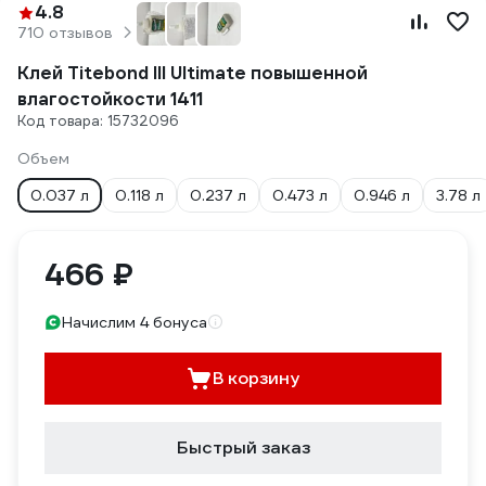
4.8
710 отзывов
Клей Titebond III Ultimate повышенной
влагостойкости 1411
Код товара: 15732096
Объем
0.037 л
0.118 л
0.237 л
0.473 л
0.946 л
3.78 л
466 ₽
Начислим 4 бонуса
В корзину
Быстрый заказ