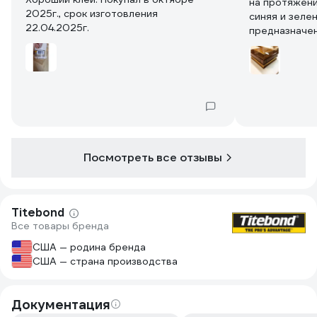
на протяжени
2025г., срок изготовления
синяя и зеле
22.04.2025г.
предназначен
Читайте вним
свойства. Пе
использован
склейку и вы
способен. Мо
Столяр крас
пятого разря
основных ст
Посмотреть все отзывы
клея пока что
Titebond
Все товары бренда
США — родина бренда
США — страна производства
Документация