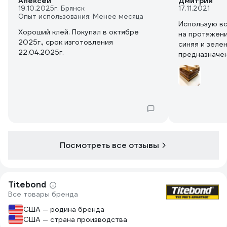
Алексей
Дмитрий
19.10.2025
г. Брянск
17.11.2021
Опыт использования: Менее месяца
Использую вс
Хороший клей. Покупал в октябре
на протяжени
2025г., срок изготовления
синяя и зеле
22.04.2025г.
предназначен
Читайте вним
свойства. Пе
использован
склейку и вы
способен. Мо
Столяр крас
пятого разря
основных ст
Посмотреть все отзывы
клея пока что
Titebond
Все товары бренда
США — родина бренда
США — страна производства