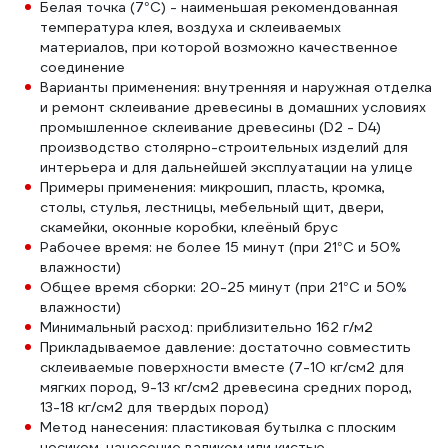
Белая точка (7°С) - наименьшая рекомендованная
температура клея, воздуха и склеиваемых
материалов, при которой возможно качественное
соединение
Варианты применения: внутренняя и наружная отделка
и ремонт склеивание древесины в домашних условиях
промышленное склеивание древесины (D2 - D4)
производство столярно-строительных изделий для
интерьера и для дальнейшей эксплуатации на улице
Примеры применения: микрошип, пласть, кромка,
столы, стулья, лестницы, мебельный щит, двери,
скамейки, оконные коробки, клеёный брус
Рабочее время: не более 15 минут (при 21°С и 50%
влажности)
Общее время сборки: 20-25 минут (при 21°С и 50%
влажности)
Минимальный расход: приблизительно 162 г/м2
Прикладываемое давление: достаточно совместить
склеиваемые поверхности вместе (7-10 кг/см2 для
мягких пород, 9-13 кг/см2 древесина средних пород,
13-18 кг/см2 для твердых пород)
Метод нанесения: пластиковая бутылка с плоским
носиком, нанесение валиком или кистью