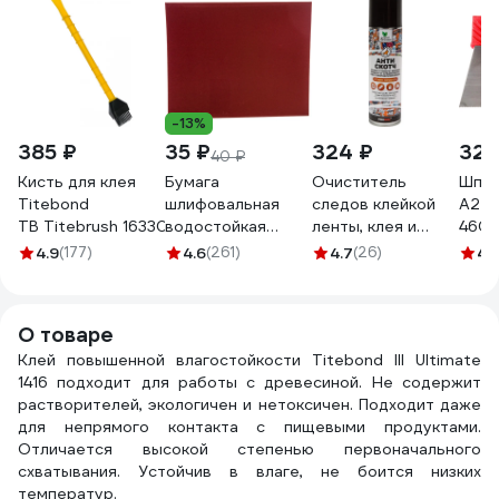
-13%
385 ₽
35 ₽
324 ₽
325
40 ₽
Кисть для клея
Бумага
Очиститель
Шпат
Titebond
шлифовальная
следов клейкой
А2
TB Titebrush 16330
водостойкая
ленты, клея и
4607
БШВ-800
наклеек Прохим
4.9
(177)
4.6
(261)
4.7
(26)
4.1
(230х280 мм;
"Антискотч"
P800) Квалитет
аэрозоль, 335 мл
6670784
CG8085
О товаре
Клей повышенной влагостойкости Titebond III Ultimate
1416 подходит для работы с древесиной. Не содержит
растворителей, экологичен и нетоксичен. Подходит даже
для непрямого контакта с пищевыми продуктами.
Отличается высокой степенью первоначального
схватывания. Устойчив в влаге, не боится низких
температур.