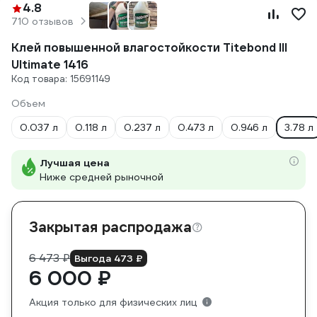
4.8
710 отзывов
Клей повышенной влагостойкости Titebond III
Ultimate 1416
Код товара: 15691149
Объем
0.037 л
0.118 л
0.237 л
0.473 л
0.946 л
3.78 л
Лучшая цена
Ниже средней рыночной
Закрытая распродажа
6 473 ₽
Выгода 473 ₽
6 000 ₽
Акция только для физических лиц