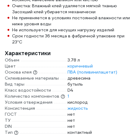
Очистка: Влажный клей удаляется мягкой тканью
Засохший клей убирается механически
Не применяется в условиях постоянной влажности или
ниже уровня воды
Не используется для несущих нагрузку изделий
Срок годности 36 месяца в фабричной упаковке при
23°С
Характеристики
Объем
3.78 л
Цвет
коричневый
Основа клея
ПВА (поливинилацетат)
Склеиваемые материалы
древесина
Вид тары
бутыль
Класс водостойкости
D4
Количество компонентов
1
Условия отверждения
кислород
Консистенция
жидкость
ГОСТ
нет
ТУ
нет
DIN
нет
Тип
контактный