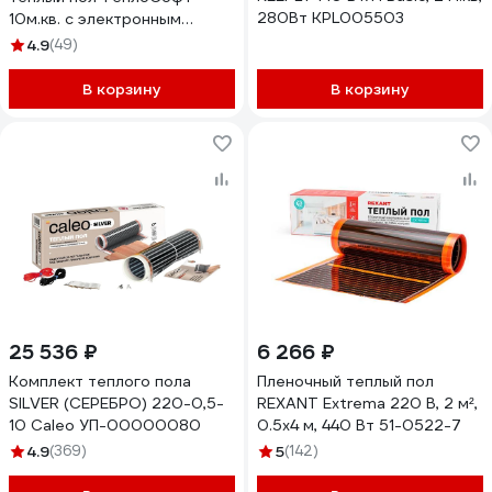
280Вт KPL005503
10м.кв. с электронным
терморегулятором плёнка
4.9
(49)
10м.кв./эл
В корзину
В корзину
25 536 ₽
6 266 ₽
Комплект теплого пола
Пленочный теплый пол
SILVER (СЕРЕБРО) 220-0,5-
REXANT Extrema 220 В, 2 м²,
10 Caleo УП-00000080
0.5x4 м, 440 Вт 51-0522-7
4.9
(369)
5
(142)