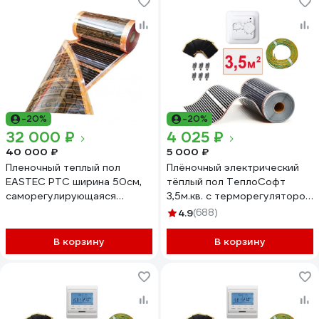
-20%
-20%
32 000 ₽
4 025 ₽
40 000 ₽
5 000 ₽
Пленочный теплый пол
Плёночный электрический
EASTEC PTC ширина 50см,
тёплый пол ТеплоСофт
саморегулирующаяся
3,5м.кв. с терморегулятором
инфракрасная пленка, 50 м
плёнка 3,5м.кв.
4.9
(688)
PTC 50 50 м
В корзину
В корзину