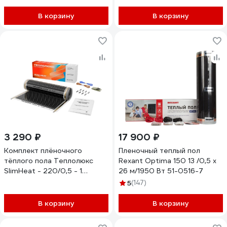
плёнка 0,5м.кв.
В корзину
В корзину
3 290 ₽
17 900 ₽
Комплект плёночного
Пленочный теплый пол
тёплого пола Теплолюкс
Rexant Optima 150 13 /0,5 х
SlimHeat - 220/0,5 - 1
26 м/1950 Вт 51-0516-7
100037088700
5
(147)
В корзину
В корзину