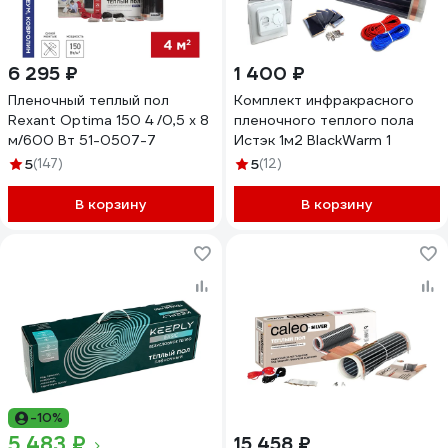
6 295 ₽
1 400 ₽
Пленочный теплый пол
Комплект инфракрасного
Rexant Optima 150 4 /0,5 х 8
пленочного теплого пола
м/600 Вт 51-0507-7
Истэк 1м2 BlackWarm 1
5
(147)
5
(12)
В корзину
В корзину
-10%
5 483 ₽
15 458 ₽