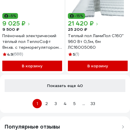
-5%
-15%
9 025 ₽
21 420 ₽
9 500 ₽
25 200 ₽
Плёночный электрический
Теплый пол ЛамиПол C160"
тёплый пол ТеплоСофт
960 Вт 0,5м, 6м
8м.кв. с терморегулятором
ЛС16005060
плёнка 8м.кв.
4.9
(688)
5
(1)
В корзину
В корзину
Показать еще 40
1
2
3
4
5
...
33
Популярные отзывы