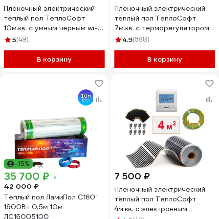
Плёночный электрический
Плёночный электрический
тёплый пол ТеплоСофт
тёплый пол ТеплоСофт
10м.кв. с умным черным wi-fi
7м.кв. с терморегулятором
терморегулятором плёнка
плёнка 7м.кв.
5
(49)
4.9
(688)
10м.кв./М2/черный
В корзину
В корзину
-15%
35 700 ₽
7 500 ₽
42 000 ₽
Плёночный электрический
Теплый пол ЛамиПол C160"
тёплый пол ТеплоСофт
1600Вт 0,5м 10м
4м.кв. с электронным
ЛС16005100
терморегулятором плёнка