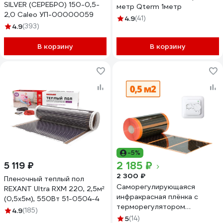
SILVER (СЕРЕБРО) 150-0,5-
метр Qterm 1метр
2,0 Caleo УП-00000059
4.9
(41)
4.9
(393)
В корзину
В корзину
-5%
2 185 ₽
5 119 ₽
2 300 ₽
Пленочный теплый пол
Саморегулирующаяся
REXANT Ultra RXM 220, 2,5м²
инфракрасная плёнка с
(0,5х5м), 550Вт 51-0504-4
терморегулятором
4.9
(185)
ТеплоСофт 0,5 м2 оранж/
5
(14)