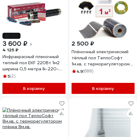
-13%
3 600 ₽
2 500 ₽
4 125 ₽
Плёночный электрический
Инфракрасный пленочный
тёплый пол ТеплоСофт
теплый пол EKF 220Вт 1м2
1м.кв. с терморегулятором
ширина 0,5 метра Ik-220-
плёнка 1м.кв.
4.9
(688)
220/0,5-1
5
(2)
В корзину
В корзину