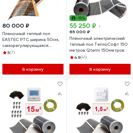
-15%
55 250 ₽
80 000 ₽
65 000 ₽
Пленочный теплый пол
Плёночный электрический
EASTEC PTC ширина 50см,
тёплый пол ТеплоСофт 150
саморегулирующаяся
метров Qterm 150метров
инфракрасная пленка, 100 м
5
(7)
PTC 50 100 м
4.9
(41)
В корзину
В корзину