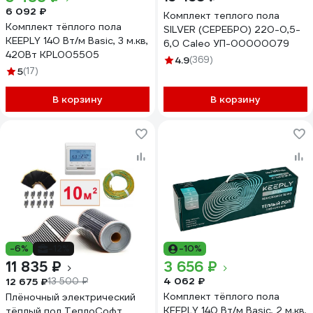
6 092 ₽
Комплект теплого пола
Комплект тёплого пола
SILVER (СЕРЕБРО) 220-0,5-
KEEPLY 140 Вт/м Basic, 3 м.кв,
6,0 Caleo УП-00000079
420Вт KPL005505
4.9
(369)
5
(17)
В корзину
В корзину
-6%
-12%
-10%
11 835 ₽
3 656 ₽
4 062 ₽
12 675 ₽
13 500 ₽
Комплект тёплого пола
Плёночный электрический
KEEPLY 140 Вт/м Basic, 2 м.кв,
тёплый пол ТеплоСофт