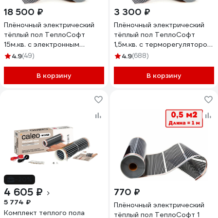
18 500 ₽
3 300 ₽
Плёночный электрический
Плёночный электрический
тёплый пол ТеплоСофт
тёплый пол ТеплоСофт
15м.кв. с электронным
1,5м.кв. с терморегулятором
терморегулятором плёнка
плёнка 1,5м.кв.
4.9
(49)
4.9
(688)
15м.кв./эл
В корзину
В корзину
-20%
4 605 ₽
770 ₽
5 774 ₽
Плёночный электрический
Комплект теплого пола
тёплый пол ТеплоСофт 1