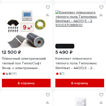
до -12%
12 500 ₽
5 490 ₽
Плёночный электрический
Комплект плёночного
тёплый пол ТеплоСофт
тёплого пола Теплолюкс
9м.кв. с электронным
SlimHeat - 440/0,5 - 2
терморегулятором плёнка
100037088900
4.9
(49)
5
(1)
9м.кв./эл
В корзину
В корзину