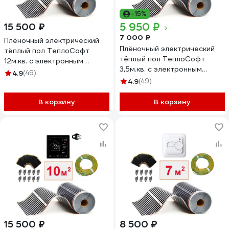
-15%
5 950 ₽
15 500 ₽
7 000 ₽
Плёночный электрический
Плёночный электрический
тёплый пол ТеплоСофт
тёплый пол ТеплоСофт
12м.кв. с электронным
3,5м.кв. с электронным
терморегулятором плёнка
4.9
(49)
терморегулятором плёнка
12м.кв./эл
4.9
(49)
3,5м.кв./эл
В корзину
В корзину
15 500 ₽
8 500 ₽