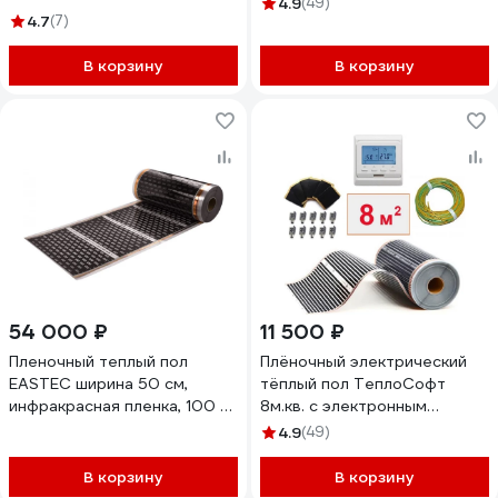
4.9
(49)
4.7
(7)
4м.кв./эл
В корзину
В корзину
54 000 ₽
11 500 ₽
Пленочный теплый пол
Плёночный электрический
EASTEC ширина 50 см,
тёплый пол ТеплоСофт
инфракрасная пленка, 100 м
8м.кв. с электронным
EX-305 100 м
терморегулятором плёнка
4.9
(49)
8м.кв./эл
В корзину
В корзину