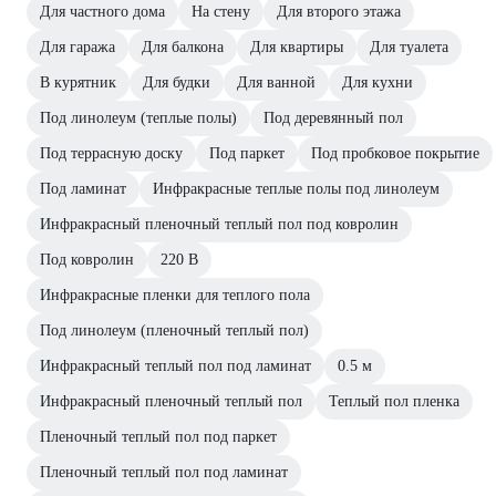
Для частного дома
На стену
Для второго этажа
Для гаража
Для балкона
Для квартиры
Для туалета
В курятник
Для будки
Для ванной
Для кухни
Под линолеум (теплые полы)
Под деревянный пол
Под террасную доску
Под паркет
Под пробковое покрытие
Под ламинат
Инфракрасные теплые полы под линолеум
Инфракрасный пленочный теплый пол под ковролин
Под ковролин
220 В
Инфракрасные пленки для теплого пола
Под линолеум (пленочный теплый пол)
Инфракрасный теплый пол под ламинат
0.5 м
Инфракрасный пленочный теплый пол
Теплый пол пленка
Пленочный теплый пол под паркет
Пленочный теплый пол под ламинат