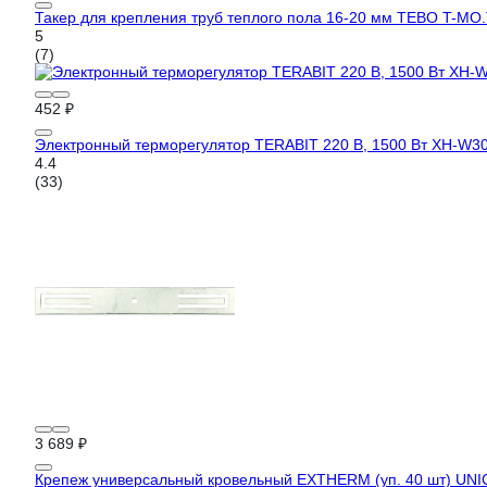
Такер для крепления труб теплого пола 16-20 мм TEBO T-МО.
5
(7)
452 ₽
Электронный терморегулятор TERABIT 220 В, 1500 Вт XH-W3
4.4
(33)
3 689 ₽
Крепеж универсальный кровельный EXTHERM (уп. 40 шт) UNI