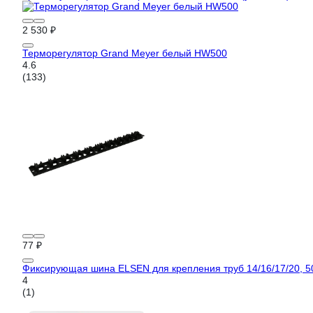
2 530 ₽
Терморегулятор Grand Meyer белый HW500
4.6
(133)
77 ₽
Фиксирующая шина ELSEN для крепления труб 14/16/17/20, 5
4
(1)