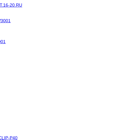
Т.16-20.RU
001
CLIP-P40