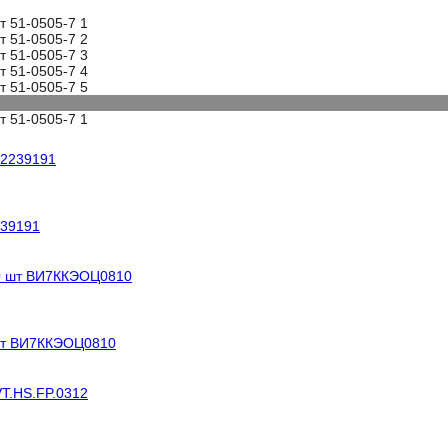
239191
шт ВИ7ККЭОЦ0810