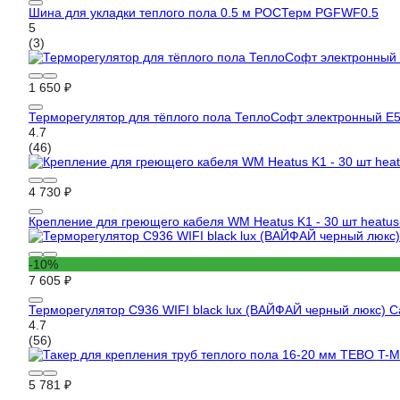
Шина для укладки теплого пола 0.5 м РОСТерм PGFWF0.5
5
(3)
1 650 ₽
Терморегулятор для тёплого пола ТеплоСофт электронный E
4.7
(46)
4 730 ₽
Крепление для греющего кабеля WM Heatus K1 - 30 шт heatus
-10%
7 605 ₽
Терморегулятор C936 WIFI black lux (ВАЙФАЙ черный люкс) C
4.7
(56)
5 781 ₽