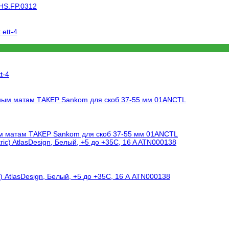
.HS.FP.0312
t-4
ым матам ТАКЕР Sankom для скоб 37-55 мм 01ANCTL
c) AtlasDesign, Белый, +5 до +35C, 16 A ATN000138