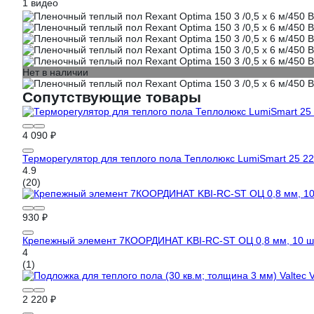
1 видео
Нет в наличии
Сопутствующие товары
4 090 ₽
Терморегулятор для теплого пола Теплолюкс LumiSmart 25 2
4.9
(20)
930 ₽
Крепежный элемент 7КООРДИНАТ KBI-RC-ST ОЦ 0,8 мм, 10 
4
(1)
2 220 ₽